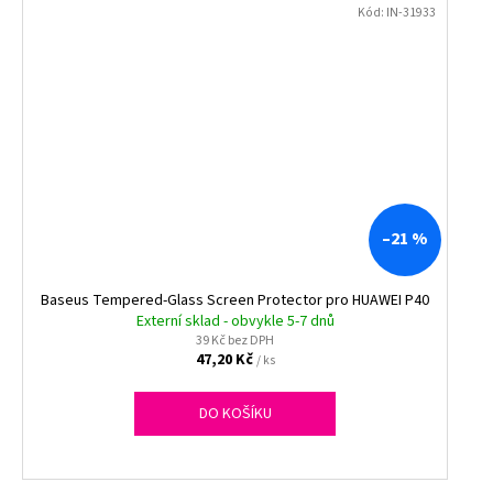
Kód:
IN-31933
–21 %
Baseus Tempered-Glass Screen Protector pro HUAWEI P40
Externí sklad - obvykle 5-7 dnů
39 Kč bez DPH
47,20 Kč
/ ks
DO KOŠÍKU