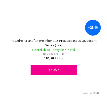
–23 %
Pouzdro na telefon pro iPhone 15 ProMax Baseus OS-Lucent
Series (čiré)
Externí sklad - obvykle 5-7 dnů
83,20 Kč bez DPH
100,70 Kč
/ ks
DO KOŠÍKU
Kód:
IN-26389