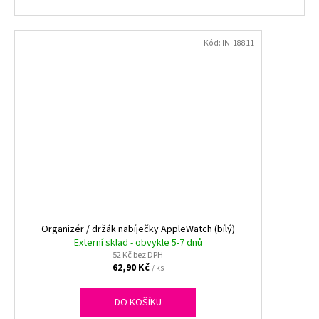
Kód:
IN-18811
Organizér / držák nabíječky AppleWatch (bílý)
Externí sklad - obvykle 5-7 dnů
52 Kč bez DPH
62,90 Kč
/ ks
DO KOŠÍKU