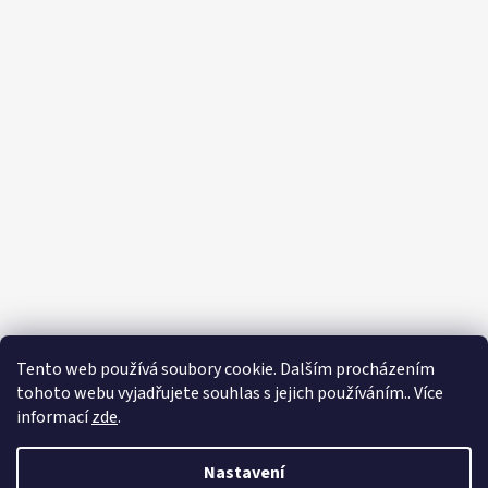
Tento web používá soubory cookie. Dalším procházením
Sledovat na Instagramu
tohoto webu vyjadřujete souhlas s jejich používáním.. Více
informací
zde
.
Vytvořil Shoptet
Copyright 2026
Eshop - Rystol technology s.r.o.
. Všechna práva
Nastavení
vyhrazena.