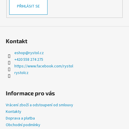
v
PŘIHLÁSIT SE
ý
p
i
s
u
Kontakt
eshop
@
rystol.cz
+420 558 274 275
https://www.facebook.com/rystol
rystolcz
Informace pro vás
Vrácení zboží a odstoupení od smlouvy
Kontakty
Doprava a platba
Obchodní podmínky