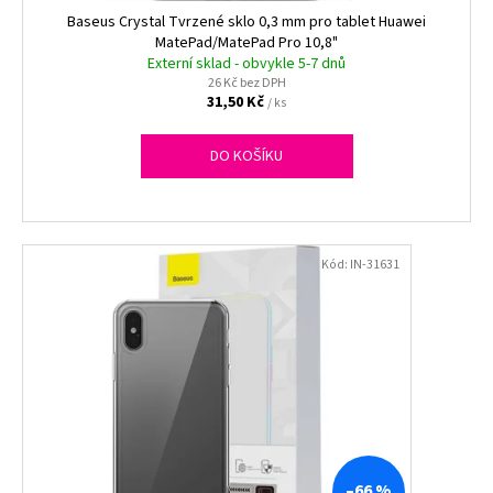
ů
k
Baseus Crystal Tvrzené sklo 0,3 mm pro tablet Huawei
a
t
MatePad/MatePad Pro 10,8"
j
Externí sklad - obvykle 5-7 dnů
ů
í
26 Kč bez DPH
31,50 Kč
/ ks
t
?
DO KOŠÍKU
HLEDAT
Kód:
IN-31631
D
o
p
o
r
u
–66 %