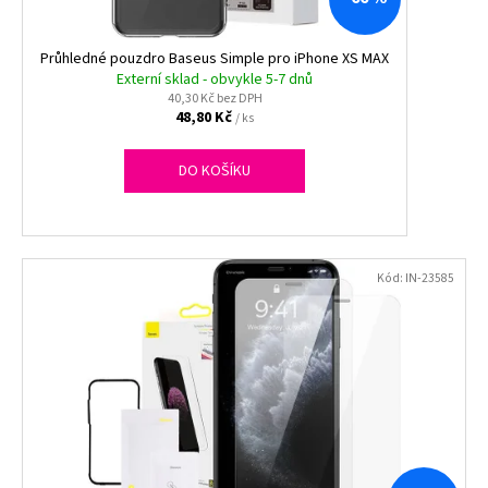
č
u
j
Průhledné pouzdro Baseus Simple pro iPhone XS MAX
e
Externí sklad - obvykle 5-7 dnů
m
40,30 Kč bez DPH
48,80 Kč
/ ks
e
DO KOŠÍKU
BRISE
WC
SPRAY
300ML
RELAXING
ZEN_JAPONSKÁ
Kód:
IN-23585
ZAHRADA
49
Kč