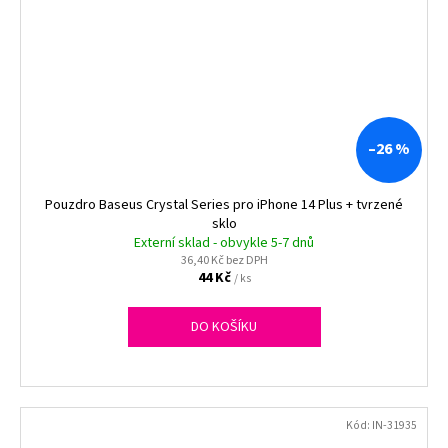
–26 %
Pouzdro Baseus Crystal Series pro iPhone 14 Plus + tvrzené
sklo
Externí sklad - obvykle 5-7 dnů
36,40 Kč bez DPH
44 Kč
/ ks
DO KOŠÍKU
Kód:
IN-31935