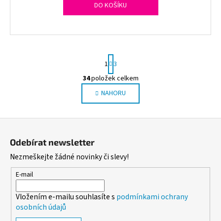
DO KOŠÍKU
S
1
3
t
r
34
položek celkem
O
á
NAHORU
v
n
l
k
o
á
Z
v
d
á
á
a
Odebírat newsletter
n
p
c
í
Nezmeškejte žádné novinky či slevy!
í
a
p
t
E-mail
r
í
v
Vložením e-mailu souhlasíte s
podmínkami ochrany
k
osobních údajů
y