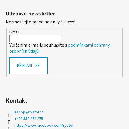
Z
a
á
Odebírat newsletter
j
p
í
Nezmeškejte žádné novinky či slevy!
a
t
t
E-mail
?
í
Vložením e-mailu souhlasíte s
podmínkami ochrany
osobních údajů
PŘIHLÁSIT SE
HLEDAT
D
o
Kontakt
p
o
eshop
@
rystol.cz
r
+420 558 274 275
u
https://www.facebook.com/rystol