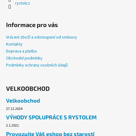
č
rystolcz
u
j
e
Informace pro vás
m
e
Vrácení zboží a odstoupení od smlouvy
Kontakty
Doprava a platba
BRISE
WC
Obchodní podmínky
SPRAY
Podmínky ochrany osobních údajů
300ML
RELAXING
ZEN_JAPONSKÁ
ZAHRADA
VELKOOBCHOD
49
Kč
Velkoobchod
27.11.2024
VÝHODY SPOLUPRÁCE S RYSTOLEM
2.1.2021
Provozujte Váš eshop bez starostí