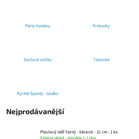
a
j
í
Párty fontány
Prskavky
t
?
Dortové svíčky
Tetování
HLEDAT
Rychlé špunty - nealko
D
o
Nejprodávanější
p
o
r
Plastový talíř černý - Silvestr - 21 cm - 1 ks
u
Externí sklad - obvykle 1-2 dny