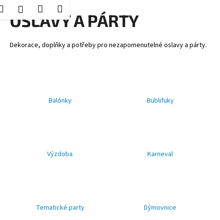
K
Hledat
Nákupní
Menu
Přihlášení
Přejít
OSLAVY A PÁRTY
o
Zpět
Zpět
na
košík
š
obsah
í
Dekorace, doplňky a potřeby pro nezapomenutelné oslavy a párty.
C
k
o
p
o
Balónky
Bublifuky
t
ř
e
b
u
Výzdoba
Karneval
j
e
t
e
Tematické party
Dýmovnice
n