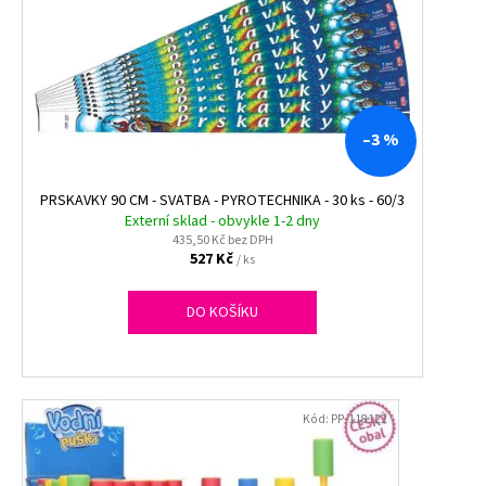
–3 %
PRSKAVKY 90 CM - SVATBA - PYROTECHNIKA - 30 ks - 60/3
Externí sklad - obvykle 1-2 dny
435,50 Kč bez DPH
527 Kč
/ ks
DO KOŠÍKU
Kód:
PP-118122