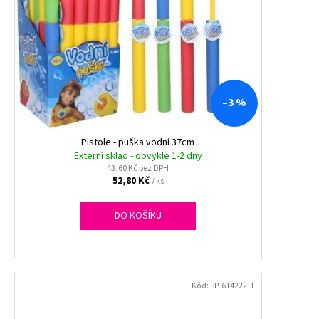
–3 %
Pistole - puška vodní 37cm
Externí sklad - obvykle 1-2 dny
43,60 Kč bez DPH
52,80 Kč
/ ks
DO KOŠÍKU
Kód:
PP-614222-1