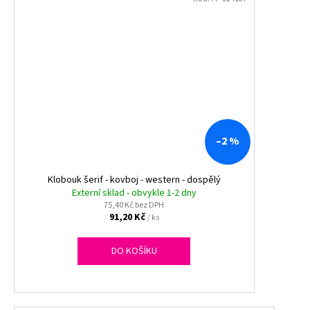
–2 %
Klobouk šerif - kovboj - western - dospělý
Externí sklad - obvykle 1-2 dny
75,40 Kč bez DPH
91,20 Kč
/ ks
DO KOŠÍKU