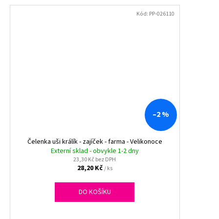
Kód:
PP-026110
–2 %
Čelenka uši králík - zajíček - farma - Velikonoce
Externí sklad - obvykle 1-2 dny
23,30 Kč bez DPH
28,20 Kč
/ ks
DO KOŠÍKU