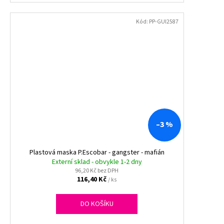
Kód:
PP-GUI2587
–3 %
Plastová maska P.Escobar - gangster - mafián
Externí sklad - obvykle 1-2 dny
96,20 Kč bez DPH
116,40 Kč
/ ks
DO KOŠÍKU