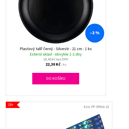
s
p
r
o
d
–3 %
u
k
Plastový talíř černý - Silvestr - 21 cm - 1 ks
t
Externí sklad - obvykle 1-2 dny
18,40 Kč bez DPH
ů
22,30 Kč
/ ks
DO KOŠÍKU
18+
Kód:
PP-SP90A-10