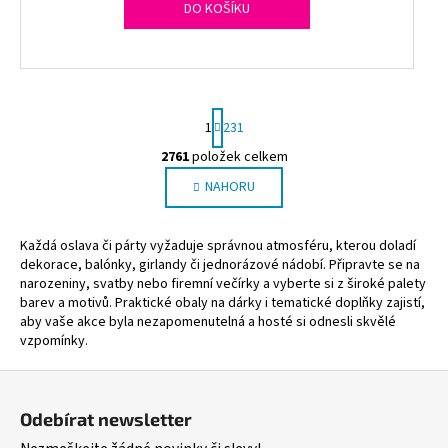
DO KOŠÍKU
S
1
231
t
r
2761
položek celkem
O
á
NAHORU
v
n
l
k
o
á
Každá oslava či párty vyžaduje správnou atmosféru, kterou doladí
v
d
dekorace, balónky, girlandy či jednorázové nádobí. Připravte se na
á
a
narozeniny, svatby nebo firemní večírky a vyberte si z široké palety
n
c
barev a motivů. Praktické obaly na dárky i tematické doplňky zajistí,
í
í
aby vaše akce byla nezapomenutelná a hosté si odnesli skvělé
vzpomínky.
p
r
Z
v
á
k
Odebírat newsletter
y
p