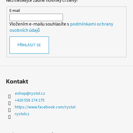
Nezmeškejte žádné novinky či slevy!
v
a
ý
t
E-mail
p
í
i
Vložením e-mailu souhlasíte s
podmínkami ochrany
s
osobních údajů
u
PŘIHLÁSIT SE
Kontakt
eshop
@
rystol.cz
+420 558 274 275
https://www.facebook.com/rystol
rystolcz