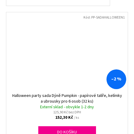
Kód:
PP-SADAHALLOWEEN1
–2 %
Halloween party sada Dýně Pumpkin - papírové talíře, kelímky
a ubrousky pro 6 osob (32 ks)
Externí sklad - obvykle 1-2 dny
125,90 Kč bez DPH
152,30 Kč
/ ks
DO KOŠÍKU