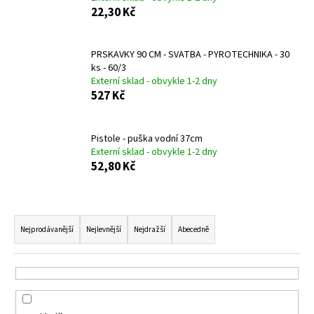
č
22,30 Kč
u
j
e
PRSKAVKY 90 CM - SVATBA - PYROTECHNIKA - 30
m
ks - 60/3
e
Externí sklad - obvykle 1-2 dny
527 Kč
BRISE
WC
Pistole - puška vodní 37cm
SPRAY
Externí sklad - obvykle 1-2 dny
300ML
52,80 Kč
RELAXING
ZEN_JAPONSKÁ
ZAHRADA
49
Ř
Kč
a
Nejprodávanější
Nejlevnější
Nejdražší
Abecedně
z
e
n
í