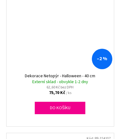
–2 %
Dekorace Netopýr - Halloween - 40 cm
Externí sklad - obvykle 1-2 dny
62,60 Kč bez DPH
75,70 Kč
/ ks
DO KOŠÍKU
Kód:
PP-324107