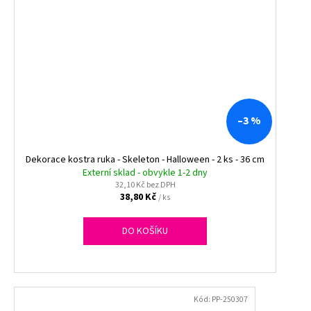
–3 %
Dekorace kostra ruka - Skeleton - Halloween - 2 ks - 36 cm
Externí sklad - obvykle 1-2 dny
32,10 Kč bez DPH
38,80 Kč
/ ks
DO KOŠÍKU
Kód:
PP-250307