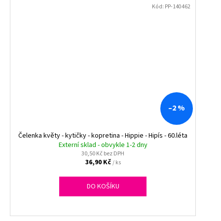
Kód:
PP-140462
–2 %
Čelenka květy - kytičky - kopretina - Hippie - Hipís - 60.léta
Externí sklad - obvykle 1-2 dny
30,50 Kč bez DPH
36,90 Kč
/ ks
DO KOŠÍKU