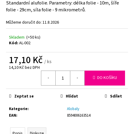
z
Standardní alufolie. Parametry: délka folie - 10m, šíře
5
a
folie - 29cm, síla folie - 9 mikrometrů.
hvězdiček.
j
í
Můžeme doručit do:
11.8.2026
t
Skladem
(>50 ks)
?
Kód:
AL-002
17,10 Kč
/ ks
14,10 Kč bez DPH
HLEDAT
Měrná
DO KOŠÍKU
cena:
D
Zeptat se
Hlídat
Sdílet
o
p
Kategorie
:
Alobaly
o
EAN
:
8594006163514
r
u
Popis
Diskuze