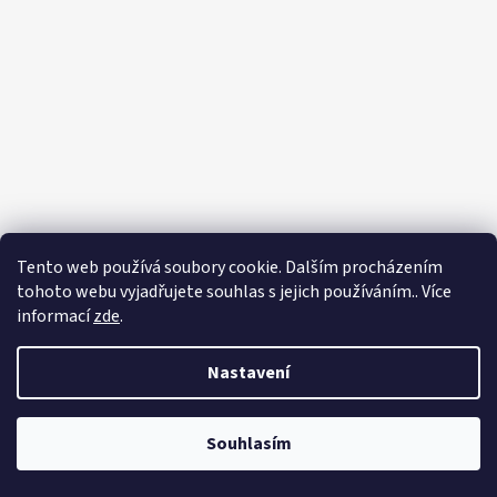
Tento web používá soubory cookie. Dalším procházením
tohoto webu vyjadřujete souhlas s jejich používáním.. Více
Sledovat na Instagramu
informací
zde
.
Vytvořil Shoptet
Nastavení
Copyright 2026
Eshop - Rystol technology s.r.o.
. Všechna práva
vyhrazena.
Souhlasím
Používáme
ověření věku Adulto