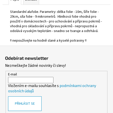
č
u
j
Standardní alufolie. Parametry: délka folie - 10m, šíře folie -
29cm, síla folie - 9 mikrometrů. Hliníková folie vhodná pro
e
použití v domácnostech - pro uchovávání a přípravu pokrmů -
m
vhodná pro skladování a přípravu pokrmů - nepropustná a
e
odolává vysokým teplotám - snadno se tvaruje a odtrhává.
!! nepoužívejte na hodně slané a kyselé potraviny !!
BRČKO
JUMBO
Z
250/8MM
á
150KS/BAL
Odebírat newsletter
NEON
p
OPAK.
Nezmeškejte žádné novinky či slevy!
a
POUŽITÍ
t
E-mail
53,40
Kč
í
Vložením e-mailu souhlasíte s
podmínkami ochrany
osobních údajů
PŘIHLÁSIT SE