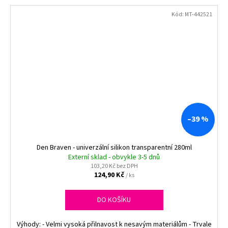
Kód:
MT-442521
–39 %
Den Braven - univerzální silikon transparentní 280ml
Externí sklad - obvykle 3-5 dnů
103,20 Kč bez DPH
124,90 Kč
/ ks
DO KOŠÍKU
Výhody: - Velmi vysoká přilnavost k nesavým materiálům - Trvale