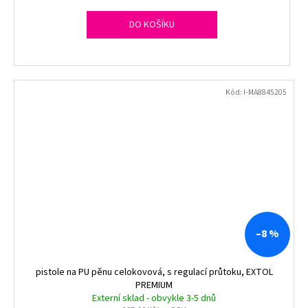
DO KOŠÍKU
Kód:
I-MA8845205
–8 %
pistole na PU pěnu celokovová, s regulací průtoku, EXTOL
PREMIUM
Externí sklad - obvykle 3-5 dnů