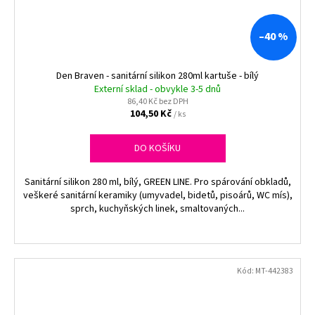
–40 %
Den Braven - sanitární silikon 280ml kartuše - bílý
Externí sklad - obvykle 3-5 dnů
86,40 Kč bez DPH
104,50 Kč
/ ks
DO KOŠÍKU
Sanitární silikon 280 ml, bílý, GREEN LINE. Pro spárování obkladů,
veškeré sanitární keramiky (umyvadel, bidetů, pisoárů, WC mís),
sprch, kuchyňských linek, smaltovaných...
Kód:
MT-442383