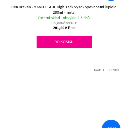
Den Braven - MAMUT GLUE High Tack vysokopevnostní lepidlo
290ml - metal
Externí sklad - obvykle 3-5 dnů
166,80 Kč bez DPH
201,80 Kč
/ ks
DO KOŠÍKU
Kód:
PH-51909BD