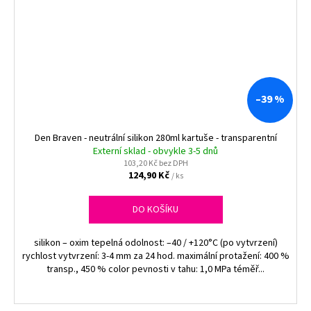
–39 %
Den Braven - neutrální silikon 280ml kartuše - transparentní
Externí sklad - obvykle 3-5 dnů
103,20 Kč bez DPH
124,90 Kč
/ ks
DO KOŠÍKU
silikon – oxim tepelná odolnost: –40 / +120°C (po vytvrzení)
rychlost vytvrzení: 3-4 mm za 24 hod. maximální protažení: 400 %
transp., 450 % color pevnosti v tahu: 1,0 MPa téměř...