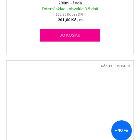
290ml - šedá
Externí sklad - obvykle 3-5 dnů
166,80 Kč bez DPH
201,80 Kč
/ ks
DO KOŠÍKU
Kód:
PH-51915DBX
–40 %