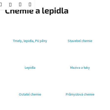
K
Hledat
Nákupní
Menu
Přihlášení
Přejít
Chemie a lepidla
o
Zpět
Zpět
na
košík
š
obsah
í
C
k
o
p
Tmely, lepidla, PU pěny
Stavební chemie
o
t
ř
e
Lepidla
Maziva a tuky
b
u
j
e
Ostatní chemie
Průmyslová chemie
t
e
n