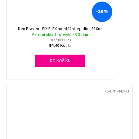
–39 %
Den Braven - FIX FLEX montážní lepidlo - 310ml
Externí sklad - obvykle 3-5 dnů
78 Kč bez DPH
94,40 Kč
/ ks
DO KOŠÍKU
Kód:
MT-442411