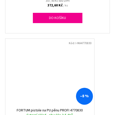
307,90 Kč bez DPH
372,60 Kč
/ ks
DO KOŠÍKU
Kód:
I-MA4770830
–8 %
FORTUM pistole na PU pěnu PROFI 4770830