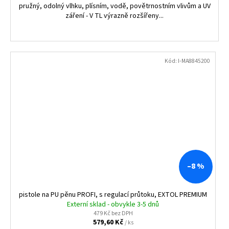
pružný, odolný vlhku, plísním, vodě, povětrnostním vlivům a UV
záření - V TL výrazně rozšířeny...
Kód:
I-MA8845200
–8 %
pistole na PU pěnu PROFI, s regulací průtoku, EXTOL PREMIUM
Externí sklad - obvykle 3-5 dnů
479 Kč bez DPH
579,60 Kč
/ ks