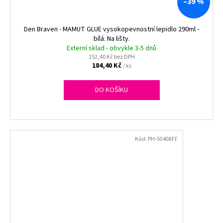
–39 %
Den Braven - MAMUT GLUE vysokopevnostní lepidlo 290ml -
bílá. Na lišty.
Externí sklad - obvykle 3-5 dnů
152,40 Kč bez DPH
184,40 Kč
/ ks
DO KOŠÍKU
Kód:
PH-50408FF