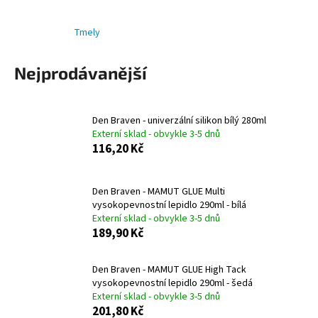
a
Tmely
j
í
Nejprodávanější
t
?
Den Braven - univerzální silikon bílý 280ml
Externí sklad - obvykle 3-5 dnů
116,20 Kč
HLEDAT
Den Braven - MAMUT GLUE Multi
vysokopevnostní lepidlo 290ml - bílá
Externí sklad - obvykle 3-5 dnů
D
189,90 Kč
o
p
Den Braven - MAMUT GLUE High Tack
o
vysokopevnostní lepidlo 290ml - šedá
r
Externí sklad - obvykle 3-5 dnů
u
201,80 Kč