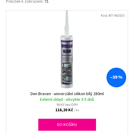
Položek k zobrazení:
71
V
Kód:
MT-442503
ý
p
i
s
p
r
o
d
–39 %
u
k
Den Braven - univerzální silikon bílý 280ml
t
Externí sklad - obvykle 3-5 dnů
96 Kč bez DPH
ů
116,20 Kč
/ ks
DO KOŠÍKU