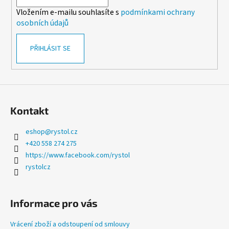
í
v
Vložením e-mailu souhlasíte s
podmínkami ochrany
k
osobních údajů
y
v
PŘIHLÁSIT SE
ý
p
i
s
u
Kontakt
eshop
@
rystol.cz
+420 558 274 275
https://www.facebook.com/rystol
rystolcz
Informace pro vás
Vrácení zboží a odstoupení od smlouvy