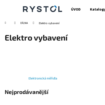
K
Přejít
na
o
ÚVOD
Katalog
obsah
Zpět
Zpět
š
do
do
í
Domů
DÍLNA
Elektro vybavení
obchodu
obchodu
k
Elektro vybavení
Elektronická měřidla
Nejprodávanější