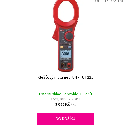
Kód:
T-TIP-07720178
Klešťový multimetr UNI-T UT221
Externí sklad - obvykle 3-5 dnů
2 553,70 Kč bez DPH
3 090 Kč
/ ks
DO KOŠÍKU