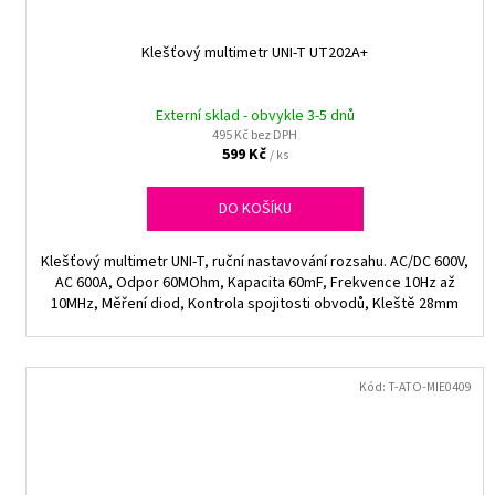
Klešťový multimetr UNI-T UT202A+
Externí sklad - obvykle 3-5 dnů
495 Kč bez DPH
599 Kč
/ ks
DO KOŠÍKU
Klešťový multimetr UNI-T, ruční nastavování rozsahu. AC/DC 600V,
AC 600A, Odpor 60MOhm, Kapacita 60mF, Frekvence 10Hz až
10MHz, Měření diod, Kontrola spojitosti obvodů, Kleště 28mm
Kód:
T-ATO-MIE0409