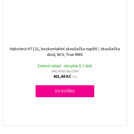
Habotest HT121, bezkontaktní zkoušečka napětí / zkoušečka
diod, NCV, True RMS
Externí sklad - obvykle 5-7 dnů
348,40 Kč bez DPH
421,60 Kč
/ ks
DO KOŠÍKU