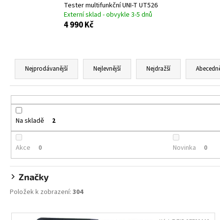
ALOBAL 10M PREMIUM
Tester multifunkční UNI-T UT526
Externí sklad - obvykle 3-5 dnů
17,10 Kč
4 990 Kč
Ř
a
Nejprodávanější
Nejlevnější
Nejdražší
Abecedn
z
e
n
í
Na skladě
2
p
r
Akce
Novinka
0
0
o
d
Značky
u
Položek k zobrazení:
304
k
t
V