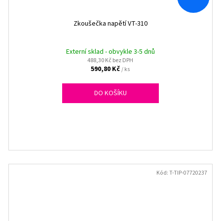
Zkoušečka napětí VT-310
Externí sklad - obvykle 3-5 dnů
488,30 Kč bez DPH
590,80 Kč
/ ks
DO KOŠÍKU
Kód:
T-TIP-07720237