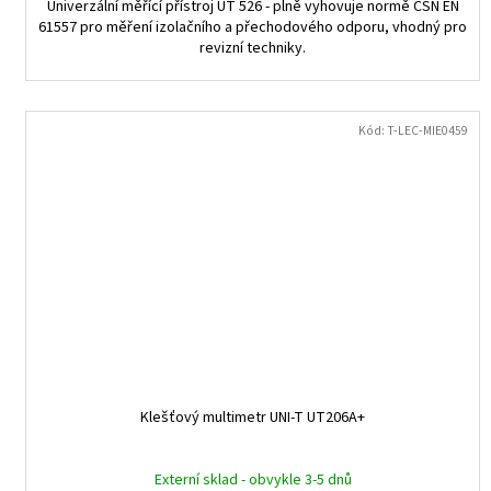
Univerzální měřící přístroj UT 526 - plně vyhovuje normě ČSN EN
61557 pro měření izolačního a přechodového odporu, vhodný pro
revizní techniky.
Kód:
T-LEC-MIE0459
Klešťový multimetr UNI-T UT206A+
Externí sklad - obvykle 3-5 dnů