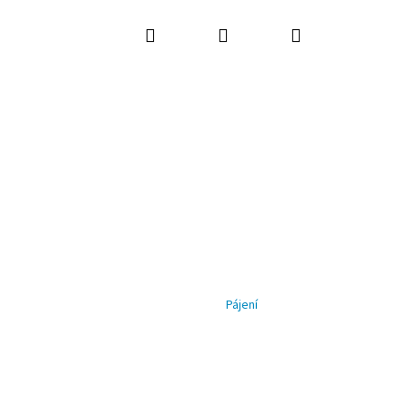
Hledat
Přihlášení
Nákupní
košík
Pájení
Následující