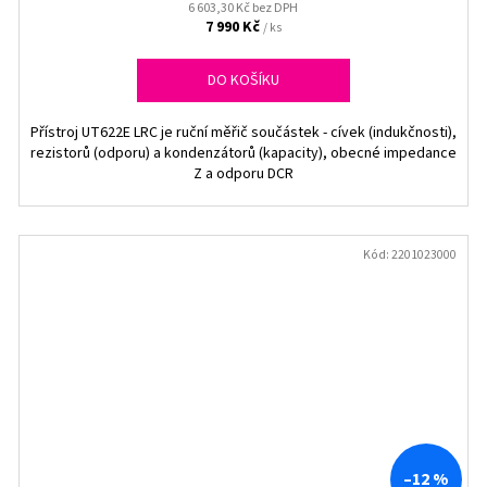
6 603,30 Kč bez DPH
7 990 Kč
/ ks
DO KOŠÍKU
Přístroj UT622E LRC je ruční měřič součástek - cívek (indukčnosti),
rezistorů (odporu) a kondenzátorů (kapacity), obecné impedance
Z a odporu DCR
Kód:
2201023000
–12 %