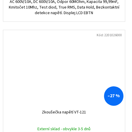
AC 600V/10A, DC 600V/10A, Odpor 60MOhm, Kapacita 99,99mF,
Kmitočet 10Mhz, Test diod, True RMS, Data Hold, Bezkontaktní
detekce napětí. Displej LCD EBTN
Kód:
2201026000
–27 %
Zkoušečka napětí VT-121
Externí sklad - obvykle 3-5 dnů