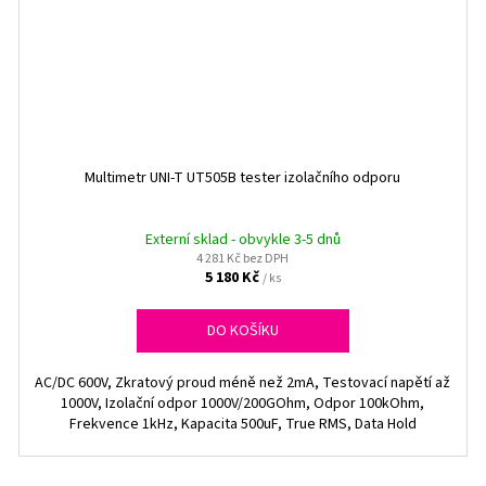
Multimetr UNI-T UT505B tester izolačního odporu
Externí sklad - obvykle 3-5 dnů
4 281 Kč bez DPH
5 180 Kč
/ ks
DO KOŠÍKU
AC/DC 600V, Zkratový proud méně než 2mA, Testovací napětí až
1000V, Izolační odpor 1000V/200GOhm, Odpor 100kOhm,
Frekvence 1kHz, Kapacita 500uF, True RMS, Data Hold