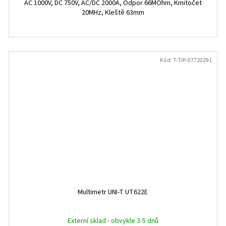
AC 1000V, DC 750V, AC/DC 2000A, Odpor 66MOhm, Kmitočet
20MHz, Kleště 63mm
Kód:
T-TIP-07720291
Multimetr UNI-T UT622E
Externí sklad - obvykle 3-5 dnů