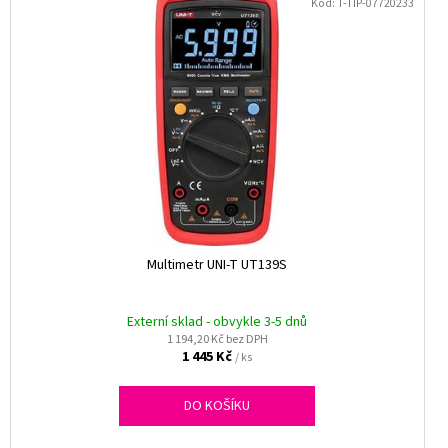
Kód:
T-TIP-07720233
Multimetr UNI-T UT139S
Externí sklad - obvykle 3-5 dnů
1 194,20 Kč bez DPH
1 445 Kč
/ ks
DO KOŠÍKU