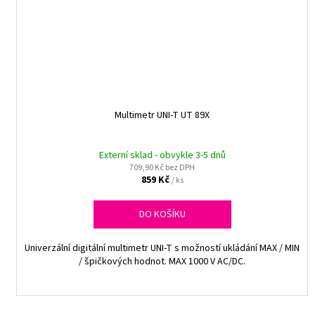
Multimetr UNI-T UT 89X
Externí sklad - obvykle 3-5 dnů
709,90 Kč bez DPH
859 Kč
/ ks
DO KOŠÍKU
Univerzální digitální multimetr UNI-T s možností ukládání MAX / MIN
/ špičkových hodnot. MAX 1000 V AC/DC.