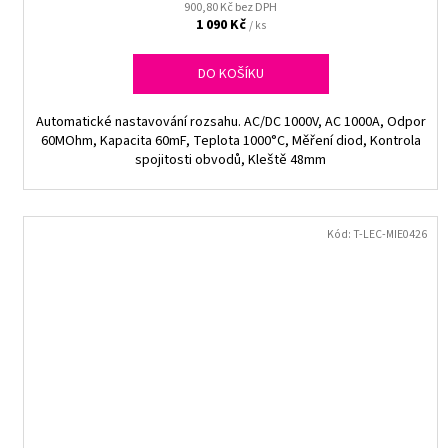
900,80 Kč bez DPH
1 090 Kč
/ ks
DO KOŠÍKU
Automatické nastavování rozsahu. AC/DC 1000V, AC 1000A, Odpor
60MOhm, Kapacita 60mF, Teplota 1000°C, Měření diod, Kontrola
spojitosti obvodů, Kleště 48mm
Kód:
T-LEC-MIE0426