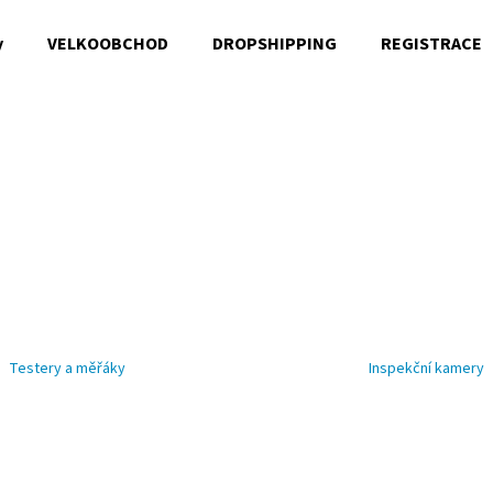
y
VELKOOBCHOD
DROPSHIPPING
REGISTRACE
Co potřebujete najít?
HLEDAT
Doporučujeme
Testery a měřáky
Inspekční kamery