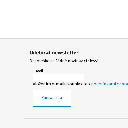
Z
á
Odebírat newsletter
p
Nezmeškejte žádné novinky či slevy!
a
t
E-mail
í
Vložením e-mailu souhlasíte s
podmínkami ochran
PŘIHLÁSIT SE