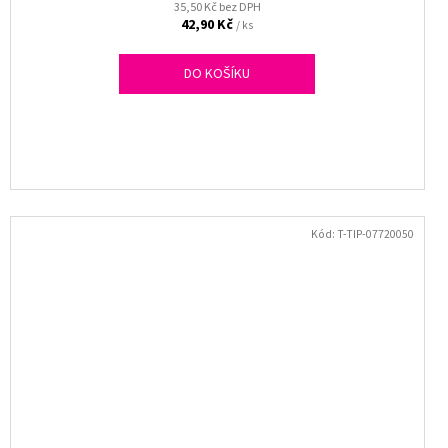
35,50 Kč bez DPH
42,90 Kč
/ ks
DO KOŠÍKU
Kód:
T-TIP-07720050