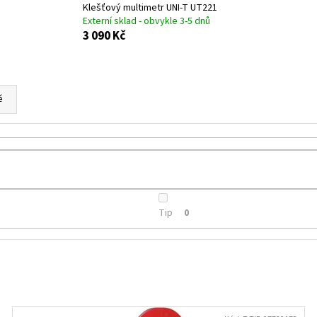
TAŠKA HDPE 5KG, 200KS/ROLE BALENÉ
PLASTOVÝ TALÍŘ ČE
Klešťový multimetr UNI-T UT221
KS
Externí sklad - obvykle 3-5 dnů
49,10 Kč
22,30 Kč
3 090 Kč
Původně:
23 Kč
ě
Tip
0