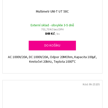
Multimetr UNI-T UT 58C
Externí sklad - obvykle 3-5 dnů
701,70 Kč bez DPH
849 Kč
/ ks
DO KOŠÍKU
AC 1000V/20A, DC 1000V/20A, Odpor 20MOhm, Kapacita 100µF,
Kmitočet 20kHz, Teplota 1000°C
Kód:
IN-25105