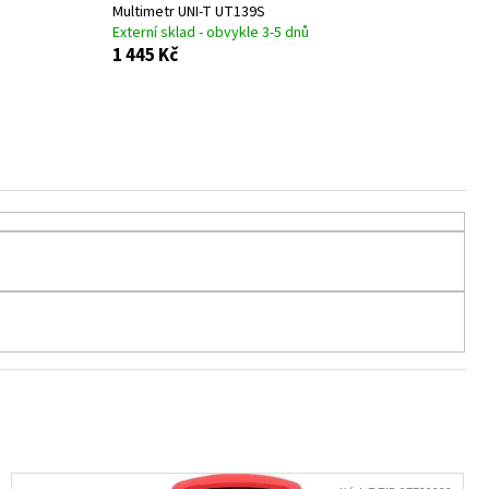
RNÝ - SILVESTR - 21 CM - 1
Multimetr UNI-T UT139S
Externí sklad - obvykle 3-5 dnů
1 445 Kč