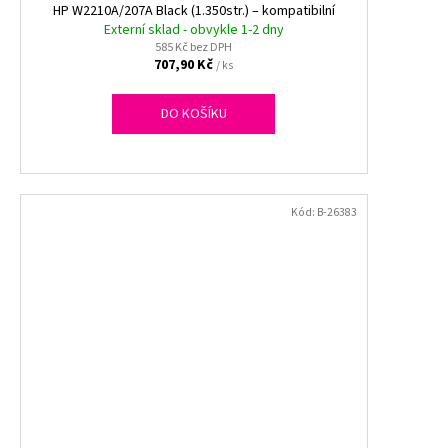
HP W2210A/207A Black (1.350str.) – kompatibilní
Externí sklad - obvykle 1-2 dny
585 Kč bez DPH
707,90 Kč
/ ks
DO KOŠÍKU
Kód:
B-26383