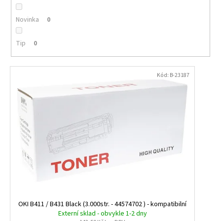
č
d
u
u
Novinka
0
j
k
e
t
Tip
0
m
e
ů
V
Kód:
B-23187
ý
TAŠKY
HDPE
p
10KG,
i
100KS/BLOK,
ČERVENÉ
s
54,60
p
Kč
r
o
d
u
k
OKI B411 / B431 Black (3.000str. - 44574702 ) - kompatibilní
t
Externí sklad - obvykle 1-2 dny