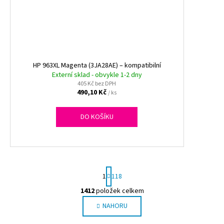
HP 963XL Magenta (3JA28AE) – kompatibilní
Externí sklad - obvykle 1-2 dny
405 Kč bez DPH
490,10 Kč
/ ks
DO KOŠÍKU
S
1
118
t
r
1412
položek celkem
O
á
NAHORU
v
n
l
k