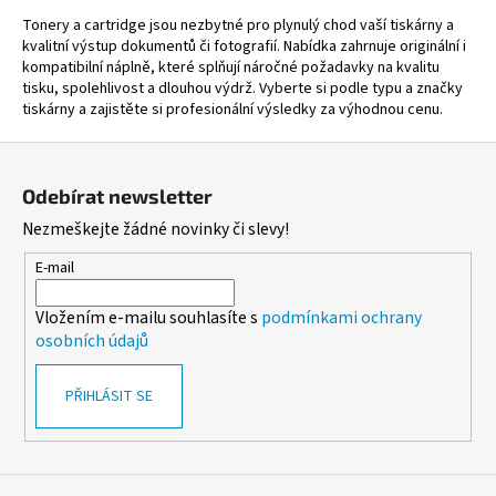
o
á
Tonery a cartridge jsou nezbytné pro plynulý chod vaší tiskárny a
v
d
kvalitní výstup dokumentů či fotografií. Nabídka zahrnuje originální i
á
a
kompatibilní náplně, které splňují náročné požadavky na kvalitu
n
c
tisku, spolehlivost a dlouhou výdrž. Vyberte si podle typu a značky
í
í
tiskárny a zajistěte si profesionální výsledky za výhodnou cenu.
p
Z
r
á
v
Odebírat newsletter
k
p
Nezmeškejte žádné novinky či slevy!
y
a
v
t
E-mail
ý
í
p
Vložením e-mailu souhlasíte s
podmínkami ochrany
i
osobních údajů
s
u
PŘIHLÁSIT SE