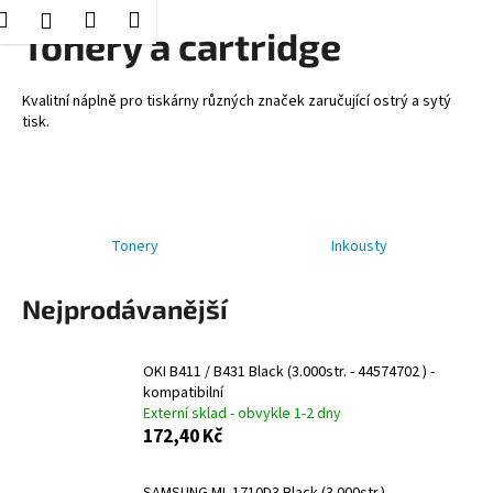
K
Hledat
Nákupní
Menu
Přihlášení
Přejít
Tonery a cartridge
o
Zpět
Zpět
na
košík
š
obsah
í
Kvalitní náplně pro tiskárny různých značek zaručující ostrý a sytý
C
tisk.
k
o
p
o
t
Tonery
Inkousty
ř
e
Nejprodávanější
b
u
OKI B411 / B431 Black (3.000str. - 44574702 ) -
j
kompatibilní
e
Externí sklad - obvykle 1-2 dny
t
172,40 Kč
e
n