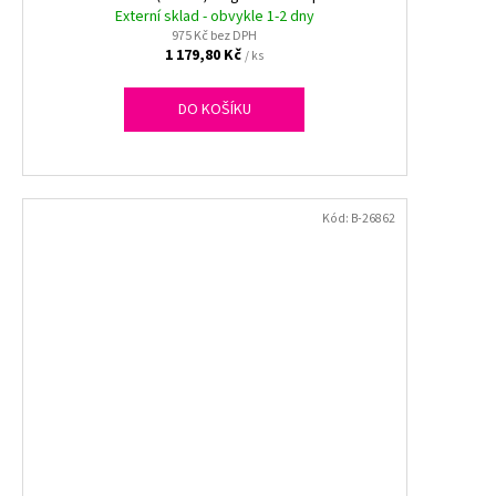
Externí sklad - obvykle 1-2 dny
975 Kč bez DPH
1 179,80 Kč
/ ks
DO KOŠÍKU
Kód:
B-26862