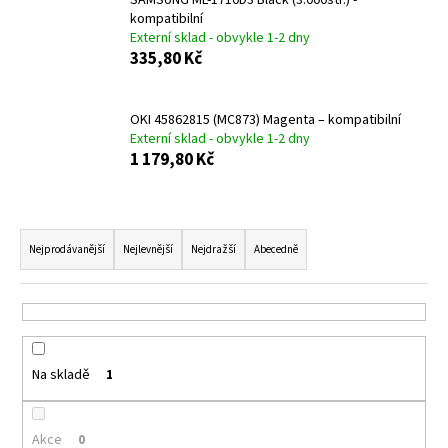
SAMSUNG ML-1710D3 Black (3.000str.) -
kompatibilní
a
Externí sklad - obvykle 1-2 dny
j
335,80 Kč
í
t
OKI 45862815 (MC873) Magenta – kompatibilní
?
Externí sklad - obvykle 1-2 dny
1 179,80 Kč
Ř
HLEDAT
a
Nejprodávanější
Nejlevnější
Nejdražší
Abecedně
z
e
D
n
o
í
p
Na skladě
1
p
o
r
r
u
o
Akce
0