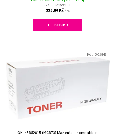
277,50 Kč bez DPH
335,80 Kč
/ ks
DO KOŠÍKU
Kód:
B-26848
OKI 45862815 (MC873) Magenta – kompatibilní