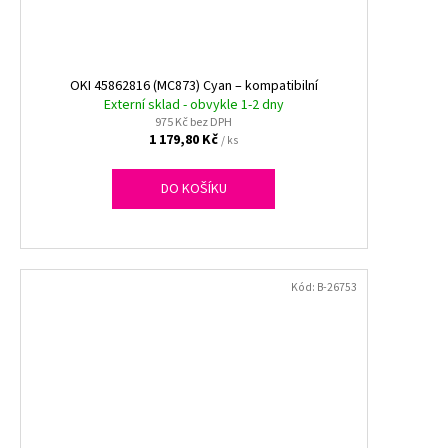
OKI 45862816 (MC873) Cyan – kompatibilní
Externí sklad - obvykle 1-2 dny
975 Kč bez DPH
1 179,80 Kč
/ ks
DO KOŠÍKU
Kód:
B-26753