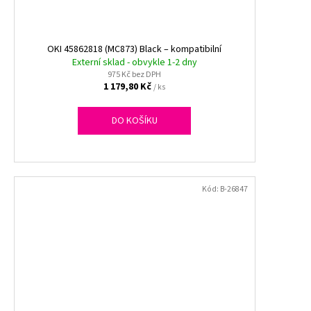
OKI 45862818 (MC873) Black – kompatibilní
Externí sklad - obvykle 1-2 dny
975 Kč bez DPH
1 179,80 Kč
/ ks
DO KOŠÍKU
Kód:
B-26847