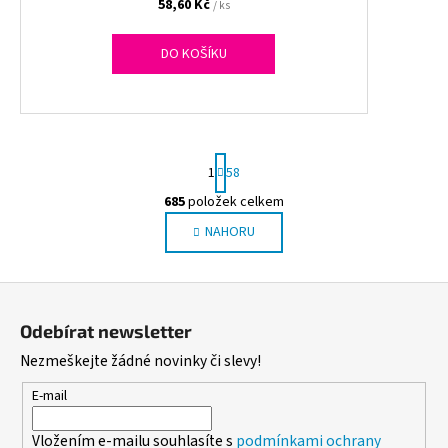
58,60 Kč
/ ks
DO KOŠÍKU
S
1
58
t
r
685
položek celkem
O
á
NAHORU
v
n
l
k
o
á
Z
v
d
á
á
a
Odebírat newsletter
n
p
c
í
Nezmeškejte žádné novinky či slevy!
í
a
p
t
E-mail
r
í
v
Vložením e-mailu souhlasíte s
podmínkami ochrany