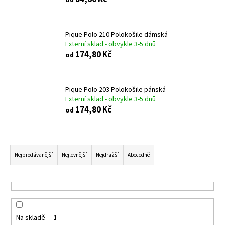
č
u
j
e
Pique Polo 210 Polokošile dámská
Externí sklad - obvykle 3-5 dnů
m
174,80 Kč
od
e
ALOBAL
Pique Polo 203 Polokošile pánská
10M
Externí sklad - obvykle 3-5 dnů
PREMIUM
174,80 Kč
od
17,10
Kč
Ř
a
Nejprodávanější
Nejlevnější
Nejdražší
Abecedně
z
e
n
í
Na skladě
1
p