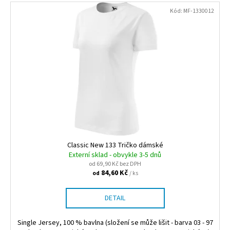
V
Kód:
MF-1330012
ý
p
i
s
p
r
o
d
u
k
Classic New 133 Tričko dámské
t
Externí sklad - obvykle 3-5 dnů
od 69,90 Kč bez DPH
ů
84,60 Kč
/ ks
od
DETAIL
Single Jersey, 100 % bavlna (složení se může lišit - barva 03 - 97