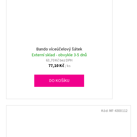
Bando víceúčelový šátek
Externí sklad - obvykle 3-5 dnů
63,70 Kč bez DPH
77,10 Kč
/ ks
DO KOŠÍKU
Kód:
MF-4300112