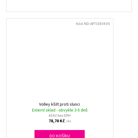
Kód:
ND-AP731934-05
Volley kšilt proti slunci
Externí sklad - obvykle 3-5 dnů
65 Kč bez DPH
78,70 Kč
/ ks
DO KOŠÍKU