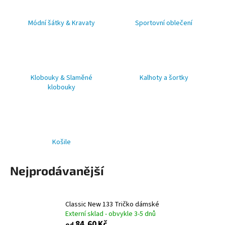
a
Módní šátky & Kravaty
Sportovní oblečení
j
í
t
?
Klobouky & Slaměné
Kalhoty a šortky
klobouky
HLEDAT
Košile
D
Nejprodávanější
o
p
o
r
Classic New 133 Tričko dámské
Externí sklad - obvykle 3-5 dnů
u
84,60 Kč
od