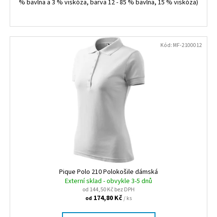
% bavlna a 3 % viskóza, barva 12 - 85 % bavlna, 15 % viskóza)
Kód:
MF-2100012
Pique Polo 210 Polokošile dámská
Externí sklad - obvykle 3-5 dnů
od 144,50 Kč bez DPH
174,80 Kč
/ ks
od