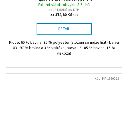
Externí sklad - obvykle 3-5 dnů
od 144,50 Kč bez DPH
174,80 Kč
/ ks
od
DETAIL
Pique, 65 % bavlna, 35 % polyester (složení se může lišit - barva
03 - 97 % bavlna a 3 % viskóza, barva 12 - 85 % bavlna, 15 %
viskóza)
Kód:
MF-1360012