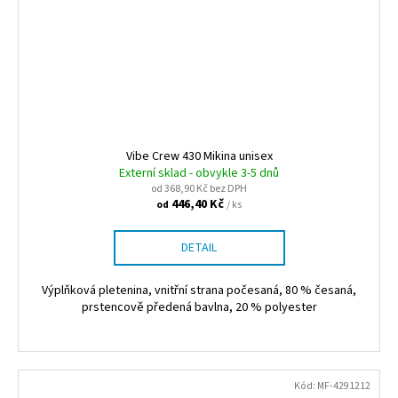
Vibe Crew 430 Mikina unisex
Externí sklad - obvykle 3-5 dnů
od 368,90 Kč bez DPH
446,40 Kč
/ ks
od
DETAIL
Výplňková pletenina, vnitřní strana počesaná, 80 % česaná,
prstencově předená bavlna, 20 % polyester
Kód:
MF-4291212