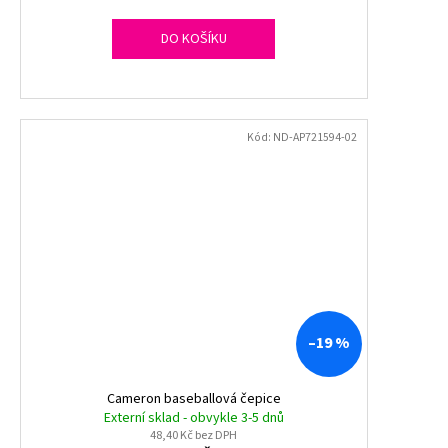
DO KOŠÍKU
Kód:
ND-AP721594-02
–19 %
Cameron baseballová čepice
Externí sklad - obvykle 3-5 dnů
48,40 Kč bez DPH