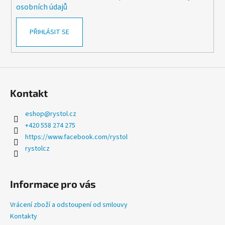
k
osobních údajů
y
v
PŘIHLÁSIT SE
ý
p
i
s
u
Kontakt
eshop
@
rystol.cz
+420 558 274 275
https://www.facebook.com/rystol
rystolcz
Informace pro vás
Vrácení zboží a odstoupení od smlouvy
Kontakty