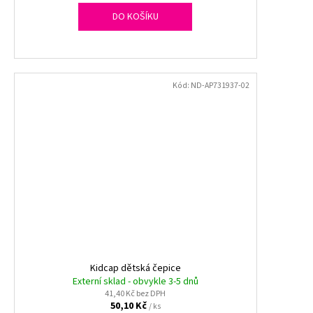
DO KOŠÍKU
Kód:
ND-AP731937-02
Kidcap dětská čepice
Externí sklad - obvykle 3-5 dnů
41,40 Kč bez DPH
50,10 Kč
/ ks