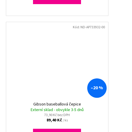
Kód:
ND-AP733932-00
–20 %
Gibson baseballová čepice
Externí sklad - obvykle 3-5 dnů
73,90 Kč bez DPH
89,40 Kč
/ ks