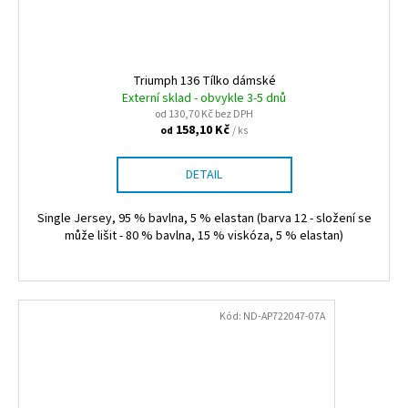
Triumph 136 Tílko dámské
Externí sklad - obvykle 3-5 dnů
od 130,70 Kč bez DPH
158,10 Kč
/ ks
od
DETAIL
Single Jersey, 95 % bavlna, 5 % elastan (barva 12 - složení se
může lišit - 80 % bavlna, 15 % viskóza, 5 % elastan)
Kód:
ND-AP722047-07A