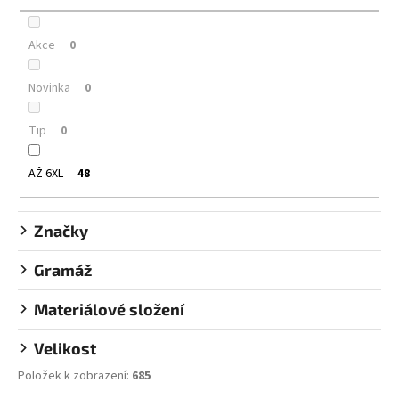
r
o
Akce
0
d
u
Novinka
0
k
t
Tip
0
ů
AŽ 6XL
48
Značky
Gramáž
Materiálové složení
Velikost
Položek k zobrazení:
685