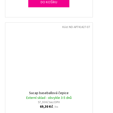
DO KOŠÍKU
Kód:
ND-AP741427-07
Sucap baseballová čepice
Externí sklad - obvykle 3-5 dnů
57,30 Kč bez DPH
69,30 Kč
/ ks