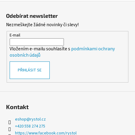
Z
v
d
á
á
a
Odebírat newsletter
n
p
c
í
Nezmeškejte žádné novinky či slevy!
í
a
p
t
E-mail
r
í
v
Vložením e-mailu souhlasíte s
podmínkami ochrany
k
osobních údajů
y
v
PŘIHLÁSIT SE
ý
p
i
s
u
Kontakt
eshop
@
rystol.cz
+420 558 274 275
https://www.facebook.com/rystol