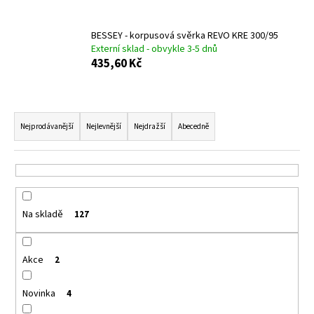
č
u
j
BESSEY - korpusová svěrka REVO KRE 300/95
e
Externí sklad - obvykle 3-5 dnů
435,60 Kč
m
e
Ř
SATUR
a
Nejprodávanější
Nejlevnější
Nejdražší
Abecedně
-
BADEX,
z
5L
e
127,10
n
Kč
í
Na skladě
127
p
r
o
Akce
2
d
u
Novinka
4
k