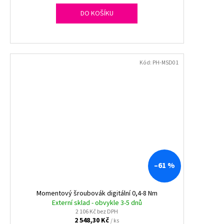
DO KOŠÍKU
Kód:
PH-MSD01
–61 %
Momentový šroubovák digitální 0,4-8 Nm
Externí sklad - obvykle 3-5 dnů
2 106 Kč bez DPH
2 548,30 Kč
/ ks