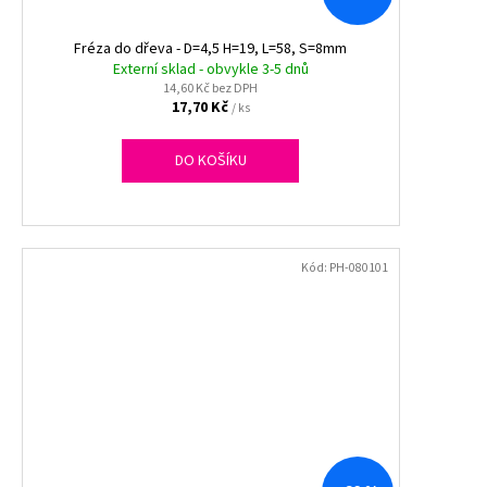
Fréza do dřeva - D=4,5 H=19, L=58, S=8mm
Externí sklad - obvykle 3-5 dnů
14,60 Kč bez DPH
17,70 Kč
/ ks
DO KOŠÍKU
Kód:
PH-080101