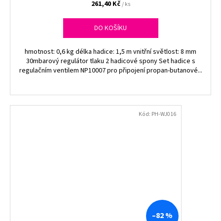
261,40 Kč
/ ks
DO KOŠÍKU
hmotnost: 0,6 kg délka hadice: 1,5 m vnitřní světlost: 8 mm
30mbarový regulátor tlaku 2 hadicové spony Set hadice s
regulačním ventilem NP10007 pro připojení propan-butanové...
Kód:
PH-WJ016
–82 %