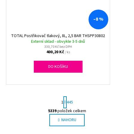
–8 %
TOTAL Postřikovač tlakový, 8L, 2,5 BAR THSPP30802
Externí sklad - obvykle 3-5 dnů
330,70 Kč bez DPH
400,20 Kč
/ ks
DO KOŠÍKU
S
1
445
t
r
5339
položek celkem
O
á
NAHORU
v
n
l
k
o
á