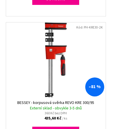
Kód:
PH-KRE30-2K
–81 %
BESSEY - korpusová svěrka REVO KRE 300/95
Externí sklad - obvykle 3-5 dnů
360 Kč bez DPH
435,60 Kč
/ ks