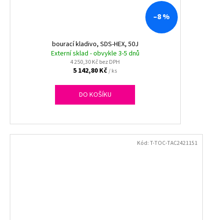
–8 %
bourací kladivo, SDS-HEX, 50J
Externí sklad - obvykle 3-5 dnů
4 250,30 Kč bez DPH
5 142,80 Kč
/ ks
DO KOŠÍKU
Kód:
T-TOC-TAC2421151