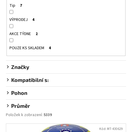
t
Tip
7
ů
VÝPRODEJ
4
AKCE TÝDNE
2
POUZE KS SKLADEM
4
Značky
Kompatibilní s:
Pohon
Průměr
Položek k zobrazení:
5339
V
Kód:
MT-430629