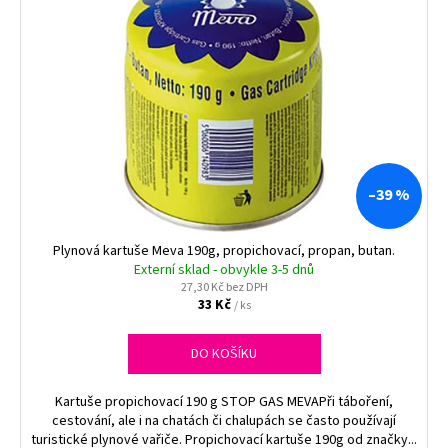
ý
p
i
s
p
r
o
d
–39 %
u
k
Plynová kartuše Meva 190g, propichovací, propan, butan.
t
Externí sklad - obvykle 3-5 dnů
27,30 Kč bez DPH
ů
33 Kč
/ ks
DO KOŠÍKU
Kartuše propichovací 190 g STOP GAS MEVAPři táboření,
cestování, ale i na chatách či chalupách se často používají
turistické plynové vařiče. Propichovací kartuše 190g od značky...