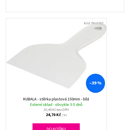
Kód:
PH-0707
–39 %
KUBALA - stěrka plastová 150mm - bílá
Externí sklad - obvykle 3-5 dnů
20,40 Kč bez DPH
24,70 Kč
/ ks
DO KOŠÍKU