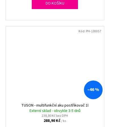
DO KOŠÍKU
Kód:
PH-130057
–46 %
TUSON - multifunkční aku postřikovač 1l
Externí sklad - obvykle 3-5 dnů
238,80 Kč bez DPH
288,90 Kč
/ ks