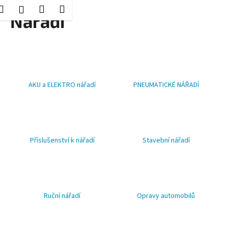
K
Hledat
Nákupní
Menu
Přihlášení
Přejít
Nářadí
o
Zpět
Zpět
na
košík
š
obsah
í
C
k
o
p
AKU a ELEKTRO nářadí
PNEUMATICKÉ NÁŘADÍ
o
t
ř
e
Příslušenství k nářadí
Stavební nářadí
b
u
j
e
Ruční nářadí
Opravy automobilů
t
e
n