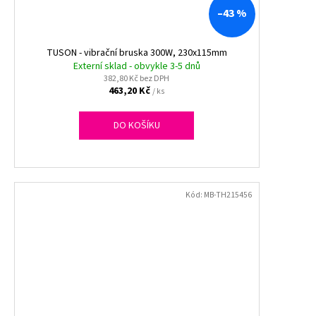
–43 %
TUSON - vibrační bruska 300W, 230x115mm
Externí sklad - obvykle 3-5 dnů
382,80 Kč bez DPH
463,20 Kč
/ ks
DO KOŠÍKU
Kód:
MB-TH215456