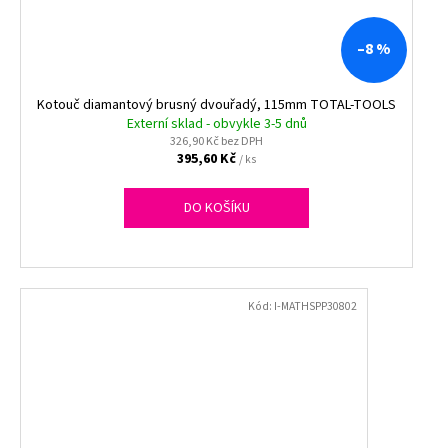
–8 %
Kotouč diamantový brusný dvouřadý, 115mm TOTAL-TOOLS
Externí sklad - obvykle 3-5 dnů
326,90 Kč bez DPH
395,60 Kč
/ ks
DO KOŠÍKU
Kód:
I-MATHSPP30802