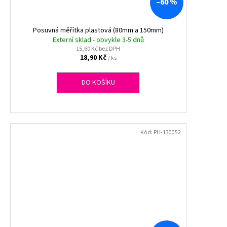
–60 %
Posuvná měřítka plastová (80mm a 150mm)
Externí sklad - obvykle 3-5 dnů
15,60 Kč bez DPH
18,90 Kč
/ ks
DO KOŠÍKU
Kód:
PH-130052