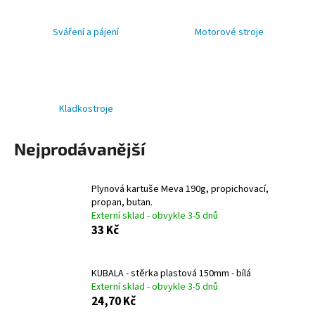
a
Sváření a pájení
Motorové stroje
j
í
t
?
Kladkostroje
Nejprodávanější
HLEDAT
Plynová kartuše Meva 190g, propichovací,
propan, butan.
Externí sklad - obvykle 3-5 dnů
D
33 Kč
o
p
o
KUBALA - stěrka plastová 150mm - bílá
r
Externí sklad - obvykle 3-5 dnů
24,70 Kč
u