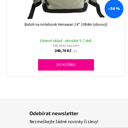
d
–56 %
u
k
t
Batoh na notebook Himawari 14'' 1084m (olivový)
ů
Externí sklad - obvykle 5-7 dnů
198,90 Kč bez DPH
240,70 Kč
/ ks
DO KOŠÍKU
Z
á
Odebírat newsletter
p
Nezmeškejte žádné novinky či slevy!
a