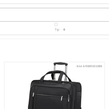
TAŠKA HDPE 5KG, 200KS/ROLE BALENÉ
PLASTOVÝ TALÍŘ ČE
KS
49,10 Kč
22,30 Kč
Původně:
23 Kč
Tip
0
Kód:
A-95895501I699