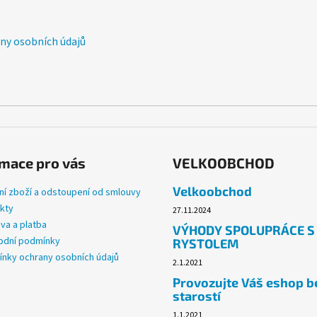
c
í
p
y osobních údajů
r
v
k
y
v
ý
p
i
mace pro vás
VELKOOBCHOD
s
u
Velkoobchod
ní zboží a odstoupení od smlouvy
kty
27.11.2024
va a platba
VÝHODY SPOLUPRÁCE S
dní podmínky
RYSTOLEM
nky ochrany osobních údajů
2.1.2021
Provozujte Váš eshop b
starostí
1.1.2021