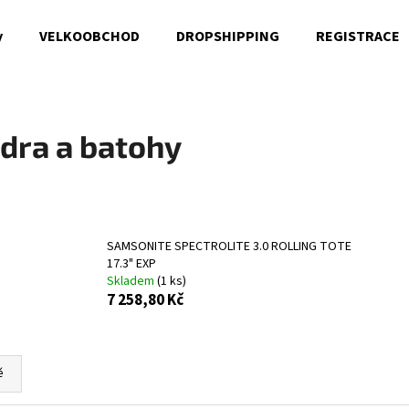
y
VELKOOBCHOD
DROPSHIPPING
REGISTRACE
Co potřebujete najít?
dra a batohy
HLEDAT
SAMSONITE SPECTROLITE 3.0 ROLLING TOTE
Doporučujeme
17.3" EXP
Skladem
(1 ks)
7 258,80 Kč
ě