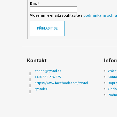
t
E-mail
í
Vložením e-mailu souhlasíte s
podmínkami ochran
PŘIHLÁSIT SE
Kontakt
Infor
eshop
@
rystol.cz
Vráce
+420 558 274 275
Konta
https://www.facebook.com/rystol
Dopra
rystolcz
Obcho
Podmí