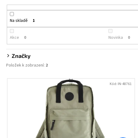
ALOBAL 10M PREMIUM
e
17,10 Kč
n
í
Na skladě
1
p
r
Akce
Novinka
0
0
o
d
Značky
u
Položek k zobrazení:
2
k
t
V
ů
ý
Kód:
IN-48761
p
i
s
p
r
o