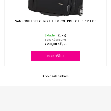
SAMSONITE SPECTROLITE 3.0 ROLLING TOTE 17.3" EXP
Skladem
(1 ks)
5 999 Kč bez DPH
7 258,80 Kč
/ ks
DO KOŠÍKU
2
položek celkem
O
v
l
á
d
a