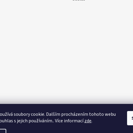
oužívá soubory cookie. Dalším procházením tohoto webu
ouhlas s jejich používáním.. Více informací
zde
.
na práva vyhrazena.