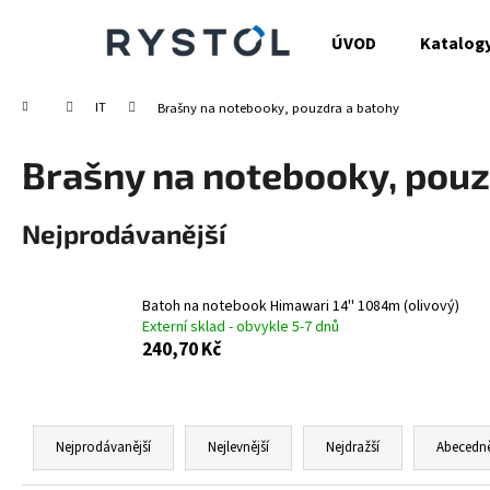
K
Přejít
na
o
ÚVOD
Katalog
obsah
Zpět
Zpět
š
do
do
í
Domů
IT
Brašny na notebooky, pouzdra a batohy
obchodu
obchodu
k
Brašny na notebooky, pouz
Nejprodávanější
Batoh na notebook Himawari 14'' 1084m (olivový)
Externí sklad - obvykle 5-7 dnů
240,70 Kč
Ř
a
Nejprodávanější
Nejlevnější
Nejdražší
Abecedn
z