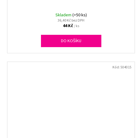
Skladem
(>50 ks)
36,40 Kč bez DPH
44 Kč
/ ks
DO KOŠÍKU
Kód:
504015