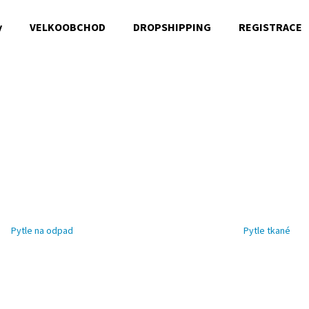
y
VELKOOBCHOD
DROPSHIPPING
REGISTRACE
Co potřebujete najít?
HLEDAT
Doporučujeme
Pytle na odpad
Pytle tkané