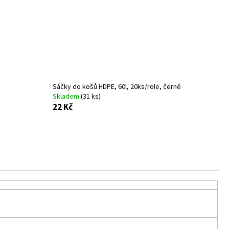
/8MM 150KS/BAL NEON
Sáčky do košů HDPE, 60l, 20ks/role, černé
Skladem
(31 ks)
22 Kč