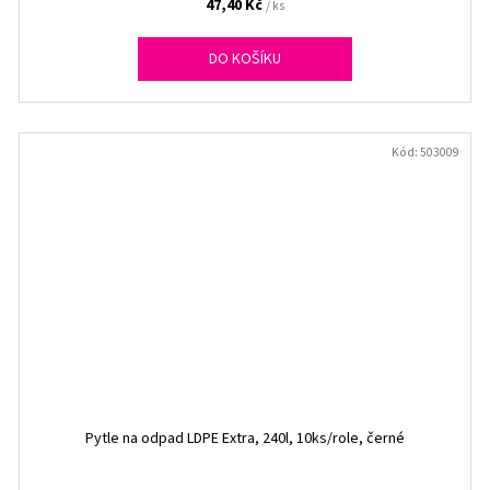
47,40 Kč
/ ks
DO KOŠÍKU
Kód:
503009
Pytle na odpad LDPE Extra, 240l, 10ks/role, černé