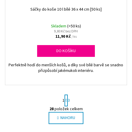
Sáčky do koše 10 l bílé 36 x 44 cm [50 ks]
Skladem
(>50 ks)
9,80 Kč bez DPH
11,90 Kč
/ ks
DO KOŠÍKU
Perfektně hodí do menších košů, a díky své bílé barvě se snadno
přizpůsobí jakémukoli interiéru.
S
1
3
t
r
28
položek celkem
O
á
NAHORU
v
n
l
k
o
á