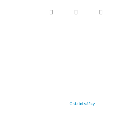
Hledat
Přihlášení
Nákupní
košík
Ostatní sáčky
Následující