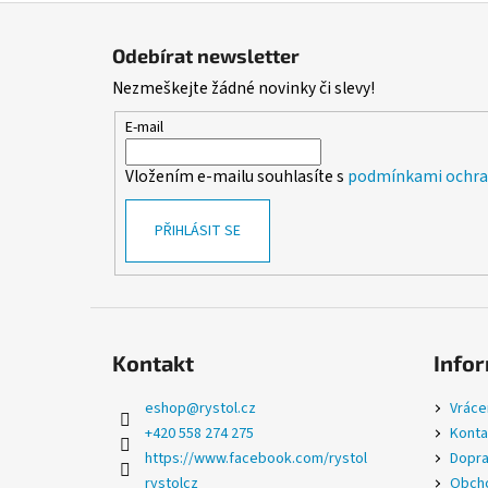
Z
á
Odebírat newsletter
p
Nezmeškejte žádné novinky či slevy!
a
t
E-mail
í
Vložením e-mailu souhlasíte s
podmínkami ochran
PŘIHLÁSIT SE
Kontakt
Infor
eshop
@
rystol.cz
Vráce
+420 558 274 275
Konta
https://www.facebook.com/rystol
Dopra
rystolcz
Obcho