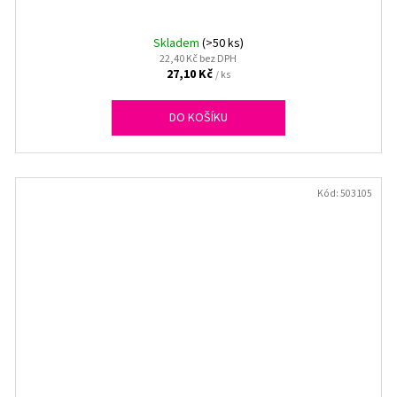
Skladem
(>50 ks)
22,40 Kč bez DPH
27,10 Kč
/ ks
DO KOŠÍKU
Kód:
503105