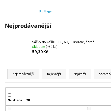
ALOBAL 10M PREMIUM
17,10 Kč
Big Bagy
Nejprodávanější
Sáčky do košů HDPE, 60l, 50ks/role, černé
Skladem
(>50 ks)
59,30 Kč
Ř
a
Nejprodávanější
Nejlevnější
Nejdražší
Abecedn
z
e
n
í
Na skladě
28
p