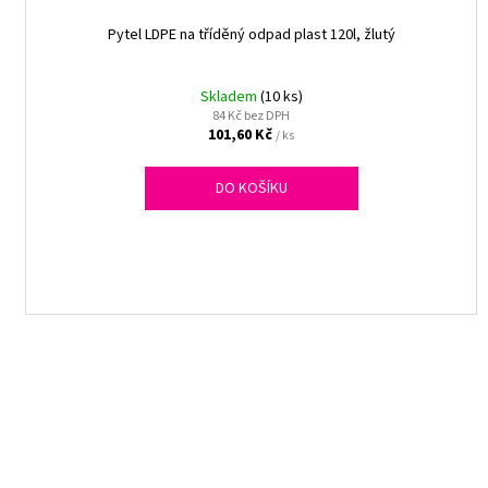
Pytel LDPE na tříděný odpad plast 120l, žlutý
Skladem
(10 ks)
84 Kč bez DPH
101,60 Kč
/ ks
DO KOŠÍKU