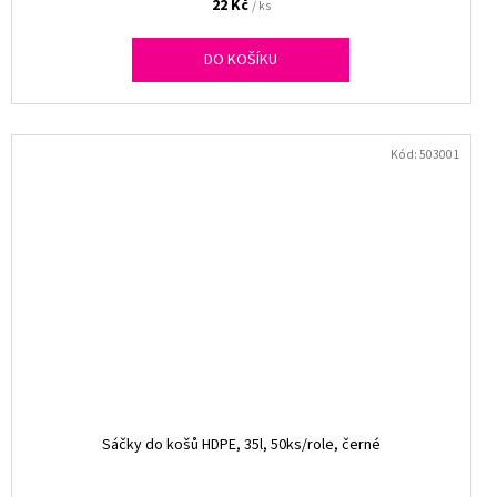
22 Kč
/ ks
DO KOŠÍKU
Kód:
503001
Sáčky do košů HDPE, 35l, 50ks/role, černé