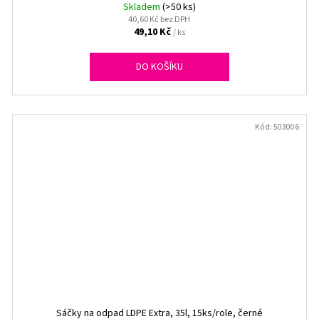
Skladem
(>50 ks)
40,60 Kč bez DPH
49,10 Kč
/ ks
DO KOŠÍKU
Kód:
503006
Sáčky na odpad LDPE Extra, 35l, 15ks/role, černé