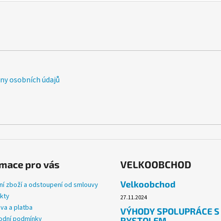
v
d
á
a
n
c
í
í
p
r
v
y osobních údajů
k
y
v
ý
p
i
s
u
mace pro vás
VELKOOBCHOD
Velkoobchod
ní zboží a odstoupení od smlouvy
kty
27.11.2024
va a platba
VÝHODY SPOLUPRÁCE S
dní podmínky
RYSTOLEM