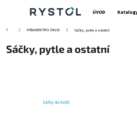
K
Přejít
na
o
ÚVOD
Katalog
obsah
Zpět
Zpět
š
do
do
í
Domů
VYBAVENÍ PRO ÚKLID
Sáčky, pytle a ostatní
obchodu
obchodu
k
Sáčky, pytle a ostatní
Sáčky do košů