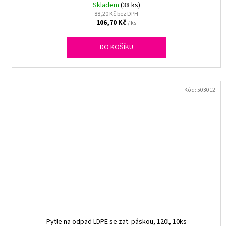
Skladem
(38 ks)
88,20 Kč bez DPH
106,70 Kč
/ ks
DO KOŠÍKU
Kód:
503012
Pytle na odpad LDPE se zat. páskou, 120l, 10ks