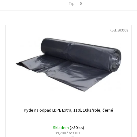
Tip
0
Kód:
503008
Pytle na odpad LDPE Extra, 110l, 10ks/role, černé
Skladem
(>50 ks)
39,20 Kč bez DPH