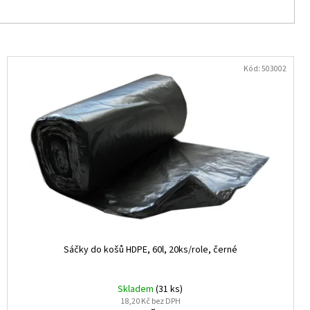
Kód:
503002
Sáčky do košů HDPE, 60l, 20ks/role, černé
Skladem
(31 ks)
18,20 Kč bez DPH