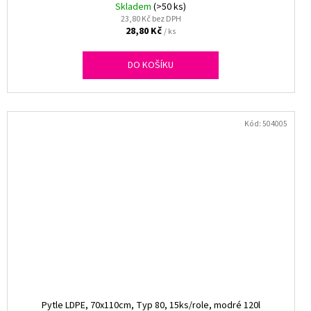
Skladem
(>50 ks)
23,80 Kč bez DPH
28,80 Kč
/ ks
DO KOŠÍKU
Kód:
504005
Pytle LDPE, 70x110cm, Typ 80, 15ks/role, modré 120l