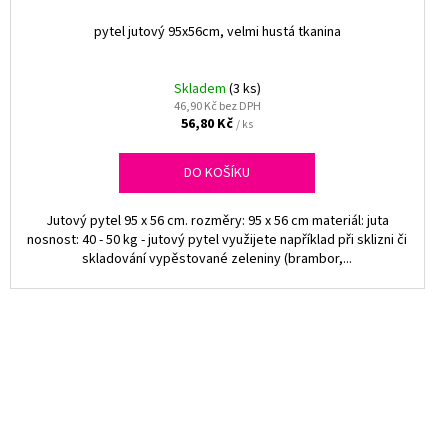
pytel jutový 95x56cm, velmi hustá tkanina
Skladem
(3 ks)
46,90 Kč bez DPH
56,80 Kč
/ ks
DO KOŠÍKU
Jutový pytel 95 x 56 cm. rozměry: 95 x 56 cm materiál: juta
nosnost: 40 - 50 kg - jutový pytel využijete například při sklizni či
skladování vypěstované zeleniny (brambor,...