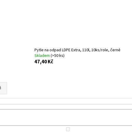
TAŠKA HDPE 5KG, 200KS/ROLE BALENÉ
BRČKO JUMBO 250
OPAK. POUŽITÍ
49,10 Kč
53,40 Kč
Pytle na odpad LDPE Extra, 110l, 10ks/role, černé
Skladem
(>50 ks)
47,40 Kč
ě