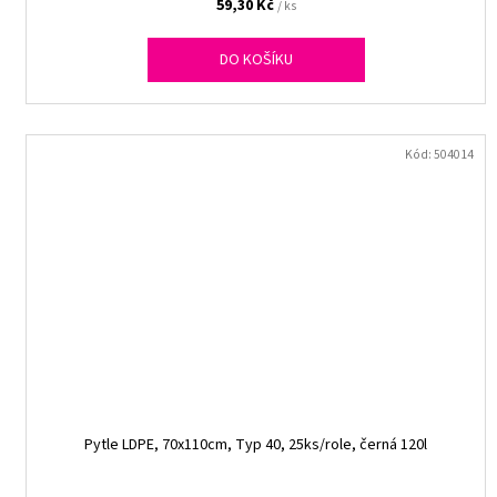
59,30 Kč
/ ks
DO KOŠÍKU
Kód:
504014
Pytle LDPE, 70x110cm, Typ 40, 25ks/role, černá 120l