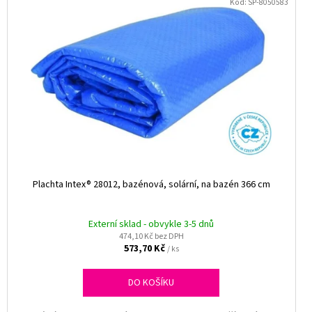
Kód:
SP-8050583
Plachta Intex® 28012, bazénová, solární, na bazén 366 cm
Externí sklad - obvykle 3-5 dnů
474,10 Kč bez DPH
573,70 Kč
/ ks
DO KOŠÍKU