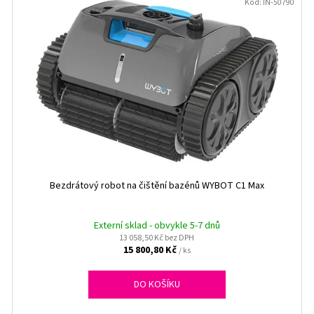
Kód:
IN-50790
Bezdrátový robot na čištění bazénů WYBOT C1 Max
Externí sklad - obvykle 5-7 dnů
13 058,50 Kč bez DPH
15 800,80 Kč
/ ks
DO KOŠÍKU