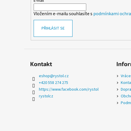
t
E-mail
í
Vložením e-mailu souhlasíte s
podmínkami ochran
PŘIHLÁSIT SE
Kontakt
Infor
eshop
@
rystol.cz
Vráce
+420 558 274 275
Konta
https://www.facebook.com/rystol
Dopra
rystolcz
Obcho
Podmí