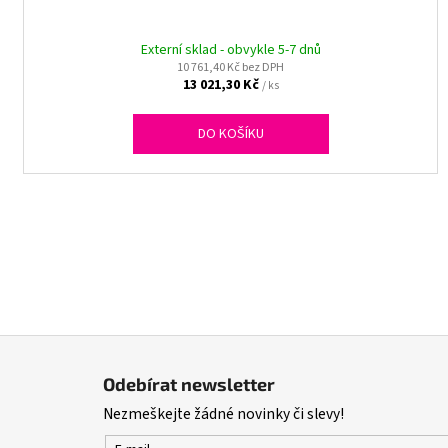
Externí sklad - obvykle 5-7 dnů
10 761,40 Kč bez DPH
13 021,30 Kč
/ ks
DO KOŠÍKU
Z
á
Odebírat newsletter
p
Nezmeškejte žádné novinky či slevy!
a