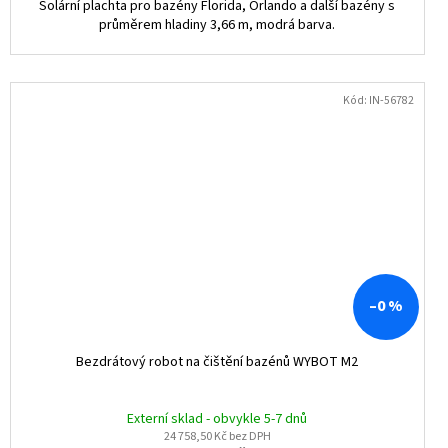
Solární plachta pro bazény Florida, Orlando a další bazény s
průměrem hladiny 3,66 m, modrá barva.
Kód:
IN-56782
–0 %
Bezdrátový robot na čištění bazénů WYBOT M2
Externí sklad - obvykle 5-7 dnů
24 758,50 Kč bez DPH