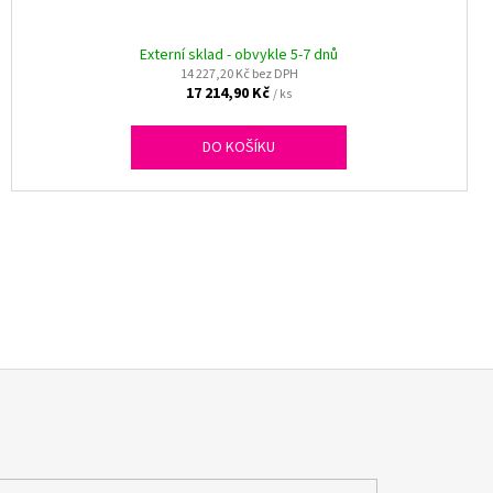
Externí sklad - obvykle 5-7 dnů
14 227,20 Kč bez DPH
17 214,90 Kč
/ ks
DO KOŠÍKU