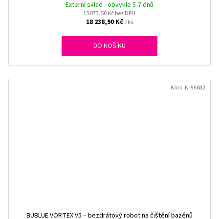
Externí sklad - obvykle 5-7 dnů
15 073,50 Kč bez DPH
18 238,90 Kč
/ ks
DO KOŠÍKU
Kód:
IN-56682
BUBLUE VORTEX V5 – bezdrátový robot na čištění bazénů