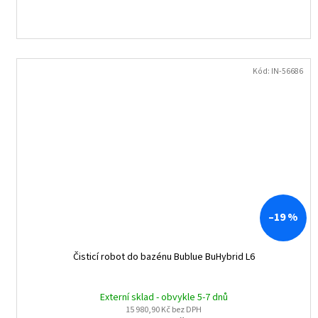
Kód:
IN-56686
–19 %
Čisticí robot do bazénu Bublue BuHybrid L6
Externí sklad - obvykle 5-7 dnů
15 980,90 Kč bez DPH