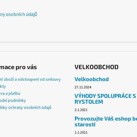
r
v
y osobních údajů
k
y
v
ý
p
i
s
u
mace pro vás
VELKOOBCHOD
Velkoobchod
ní zboží a odstoupení od smlouvy
kty
27.11.2024
va a platba
VÝHODY SPOLUPRÁCE S
dní podmínky
RYSTOLEM
nky ochrany osobních údajů
2.1.2021
Provozujte Váš eshop b
starostí
1.1.2021