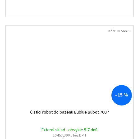
Kód:
IN-56685
–15 %
Čisticí robot do bazénu Bublue Bubot 700P
Externí sklad - obvykle 5-7 dnů
10 453,30 Kč bez DPH