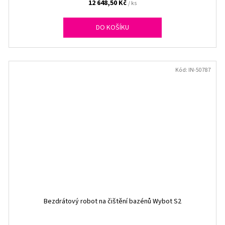
12 648,50 Kč
/ ks
DO KOŠÍKU
Kód:
IN-50787
Bezdrátový robot na čištění bazénů Wybot S2