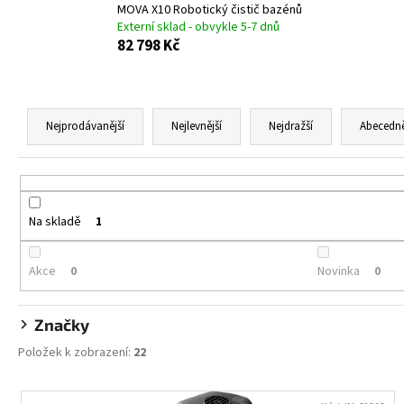
ALOBAL 10M PREMIUM
MOVA X10 Robotický čistič bazénů
Externí sklad - obvykle 5-7 dnů
17,10 Kč
82 798 Kč
Ř
a
Nejprodávanější
Nejlevnější
Nejdražší
Abecedn
z
e
n
í
Na skladě
1
p
r
Akce
Novinka
0
0
o
d
Značky
u
Položek k zobrazení:
22
k
t
V