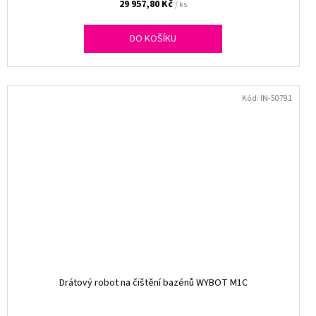
29 957,80 Kč
/ ks
DO KOŠÍKU
Kód:
IN-50791
Drátový robot na čištění bazénů WYBOT M1C