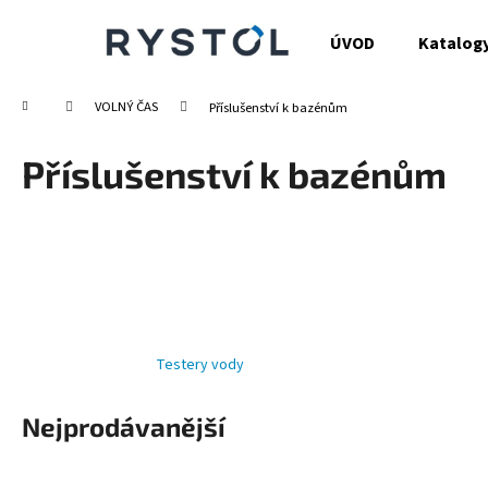
K
Přejít
na
o
ÚVOD
Katalog
obsah
Zpět
Zpět
š
do
do
í
Domů
VOLNÝ ČAS
Příslušenství k bazénům
obchodu
obchodu
k
Příslušenství k bazénům
Testery vody
Nejprodávanější