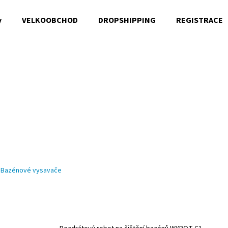
y
VELKOOBCHOD
DROPSHIPPING
REGISTRACE
Co potřebujete najít?
HLEDAT
Doporučujeme
Bazénové vysavače