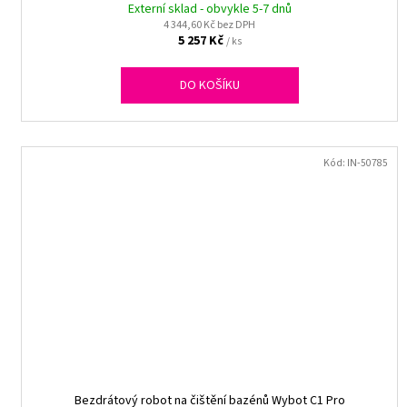
Externí sklad - obvykle 5-7 dnů
4 344,60 Kč bez DPH
5 257 Kč
/ ks
DO KOŠÍKU
Kód:
IN-50785
Bezdrátový robot na čištění bazénů Wybot C1 Pro