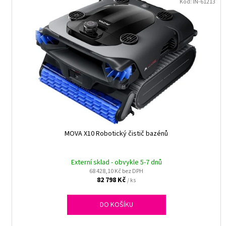
ů
ý
Kód:
IN-61213
p
i
s
p
r
o
d
u
k
t
MOVA X10 Robotický čistič bazénů
ů
Externí sklad - obvykle 5-7 dnů
68 428,10 Kč bez DPH
82 798 Kč
/ ks
DO KOŠÍKU