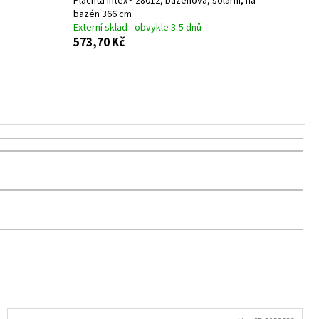
Plachta Intex® 28012, bazénová, solární, na
RNÝ - SILVESTR - 21 CM - 1
bazén 366 cm
Externí sklad - obvykle 3-5 dnů
573,70 Kč