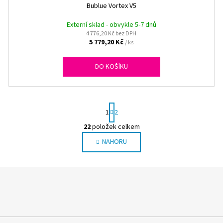
Bublue Vortex V5
Externí sklad - obvykle 5-7 dnů
4 776,20 Kč bez DPH
5 779,20 Kč
/ ks
DO KOŠÍKU
S
1
2
t
r
22
položek celkem
O
á
NAHORU
v
n
l
k
o
á
v
d
á
a
n
c
í
í
p