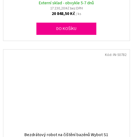
Externí sklad - obvykle 5-7 dnů
17 230,20 Kč bez DPH
20 848,50 Kč
/ ks
DO KOŠÍKU
Kód:
IN-50782
Bezdrátový robot na čištění bazénů Wybot S1