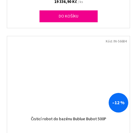
19 336,90 Kč
/ ks
DO KOŠÍKU
Kód:
IN-56684
–12 %
Čisticí robot do bazénu Bublue Bubot 500P