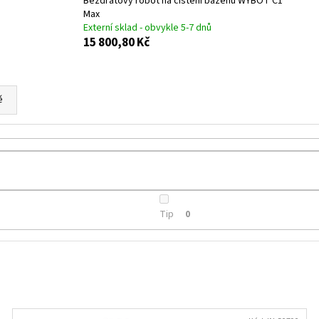
Bezdrátový robot na čištění bazénů WYBOT C1
TAŠKA HDPE 5KG, 200KS/ROLE BALENÉ
PLASTOVÝ TALÍŘ ČE
KS
Max
49,10 Kč
Externí sklad - obvykle 5-7 dnů
22,30 Kč
15 800,80 Kč
Původně:
23 Kč
ě
Tip
0