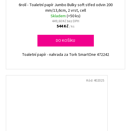
6rolí - Toaletní papír Jumbo Bulky soft střed odvin 200
mm/13,6cm, 2 vrst, cell
Skladem
(>50 ks)
449,60 Kč bez DPH
544 Kč
/ ks
DO KOŠÍKU
Toaletní papír - nahrada za Tork SmartOne 472242
Kód:
402025