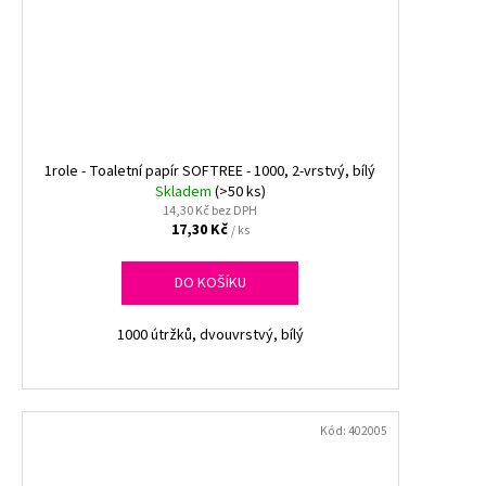
1role - Toaletní papír SOFTREE - 1000, 2-vrstvý, bílý
Skladem
(>50 ks)
14,30 Kč bez DPH
17,30 Kč
/ ks
DO KOŠÍKU
1000 útržků, dvouvrstvý, bílý
Kód:
402005