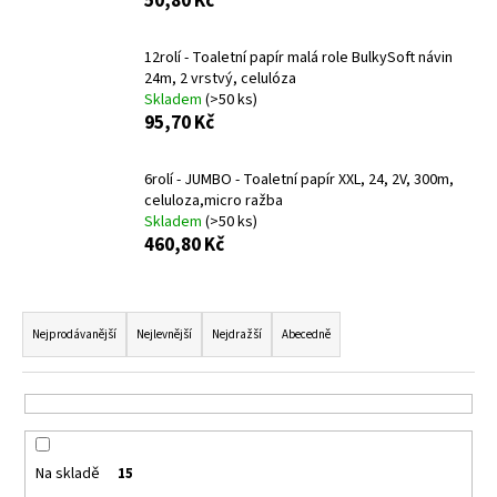
50,80 Kč
a
j
12rolí - Toaletní papír malá role BulkySoft návin
24m, 2 vrstvý, celulóza
í
Skladem
(>50 ks)
t
95,70 Kč
?
6rolí - JUMBO - Toaletní papír XXL, 24, 2V, 300m,
celuloza,micro ražba
Skladem
(>50 ks)
460,80 Kč
HLEDAT
Ř
a
Nejprodávanější
Nejlevnější
Nejdražší
Abecedně
D
z
o
e
p
n
o
í
r
Na skladě
u
15
p