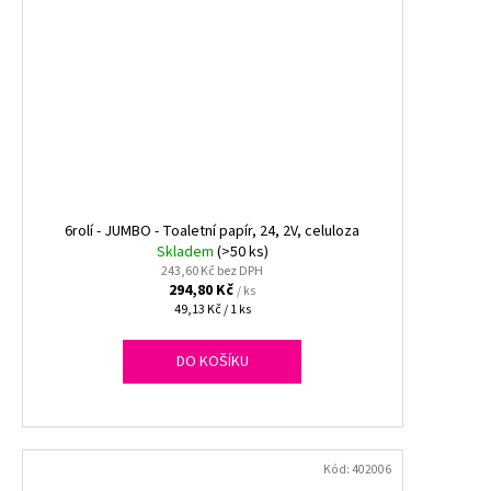
6rolí - JUMBO - Toaletní papír, 24, 2V, celuloza
Skladem
(>50 ks)
243,60 Kč bez DPH
294,80 Kč
/ ks
Měrná
49,13 Kč / 1 ks
cena:
DO KOŠÍKU
Kód:
402006