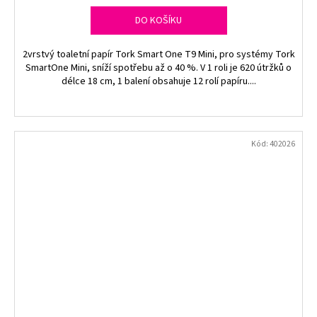
DO KOŠÍKU
2vrstvý toaletní papír Tork Smart One T9 Mini, pro systémy Tork
SmartOne Mini, sníží spotřebu až o 40 %. V 1 roli je 620 útržků o
délce 18 cm, 1 balení obsahuje 12 rolí papíru....
Kód:
402026