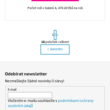
Počet rolí v balení 4, 476 útržků na roli
S
1
2
t
r
16
položek celkem
O
á
NAHORU
v
n
l
k
o
á
Z
v
d
á
á
a
Odebírat newsletter
n
p
c
í
Nezmeškejte žádné novinky či slevy!
í
a
p
t
E-mail
r
í
v
Vložením e-mailu souhlasíte s
podmínkami ochrany
k
osobních údajů
y