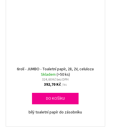
6rolí - JUMBO - Toaletní papír, 28, 2V, celuloza
Skladem
(>50 ks)
324,60 Kč bez DPH
392,70 Kč
/ ks
DO KOŠÍKU
bílý toaletní papír do zásobníku