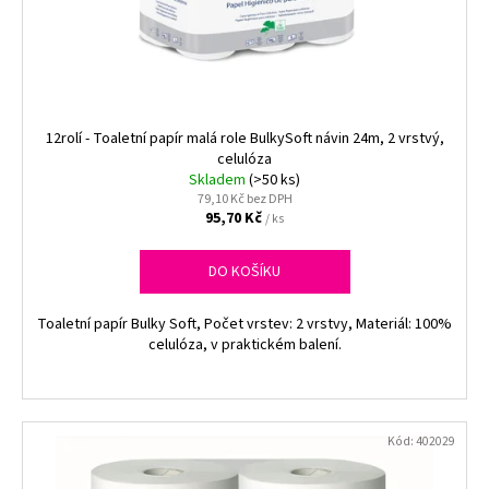
12rolí - Toaletní papír malá role BulkySoft návin 24m, 2 vrstvý,
celulóza
Skladem
(>50 ks)
79,10 Kč bez DPH
95,70 Kč
/ ks
DO KOŠÍKU
Toaletní papír Bulky Soft, Počet vrstev: 2 vrstvy, Materiál: 100%
celulóza, v praktickém balení.
Kód:
402029