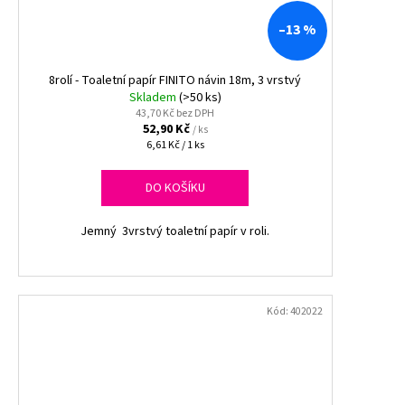
–13 %
8rolí - Toaletní papír FINITO návin 18m, 3 vrstvý
Skladem
(>50 ks)
43,70 Kč bez DPH
52,90 Kč
/ ks
Měrná
6,61 Kč / 1 ks
cena:
DO KOŠÍKU
Jemný 3vrstvý toaletní papír v roli.
Kód:
402022