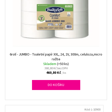
6rolí - JUMBO - Toaletní papír XXL, 24, 2V, 300m, celuloza,micro
ražba
Skladem
(>50 ks)
380,80 Kč bez DPH
460,80 Kč
/ ks
DO KOŠÍKU
Kód:
L-10900