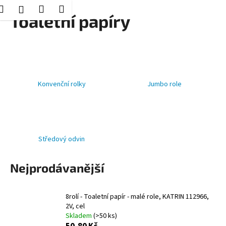
K
Hledat
Nákupní
Menu
Přihlášení
Přejít
Toaletní papíry
o
Zpět
Zpět
na
košík
š
obsah
í
C
k
o
p
Konvenční rolky
Jumbo role
o
t
ř
e
Středový odvin
b
u
Nejprodávanější
j
e
8rolí - Toaletní papír - malé role, KATRIN 112966,
t
2V, cel
e
Skladem
(>50 ks)
n