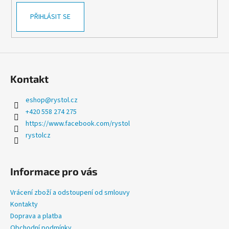
v
PŘIHLÁSIT SE
ý
p
i
s
u
Kontakt
eshop
@
rystol.cz
+420 558 274 275
https://www.facebook.com/rystol
rystolcz
Informace pro vás
Vrácení zboží a odstoupení od smlouvy
Kontakty
Doprava a platba
Obchodní podmínky