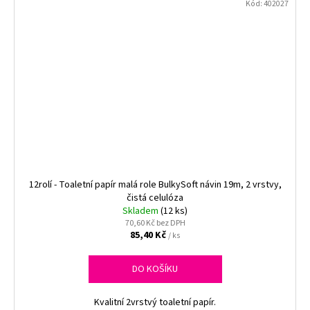
Kód:
402027
12rolí - Toaletní papír malá role BulkySoft návin 19m, 2 vrstvy,
čistá celulóza
Skladem
(12 ks)
70,60 Kč bez DPH
85,40 Kč
/ ks
DO KOŠÍKU
Kvalitní 2vrstvý toaletní papír.