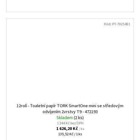
Kód:
PT-7025481
12rolí - Toaletní papír TORK SmartOne mini se středovým
odvíjením 2vrstvy T9 - 472193
Skladem
(2 ks)
1 344 Kč bez DPH
1 626,20 Kč
/ ks
Měrná
135,52 Kč / 1 ks
cena: