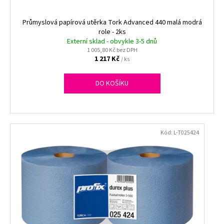
Průmyslová papírová utěrka Tork Advanced 440 malá modrá
role - 2ks
Externí sklad - obvykle 3-5 dnů
1 005,80 Kč bez DPH
1 217 Kč
/ ks
DO KOŠÍKU
Kód:
L-T025424