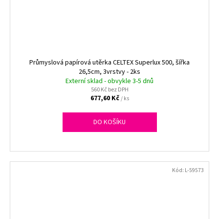
Průmyslová papírová utěrka CELTEX Superlux 500, šířka
26,5cm, 3vrstvy - 2ks
Externí sklad - obvykle 3-5 dnů
560 Kč bez DPH
677,60 Kč
/ ks
DO KOŠÍKU
Kód:
L-59573