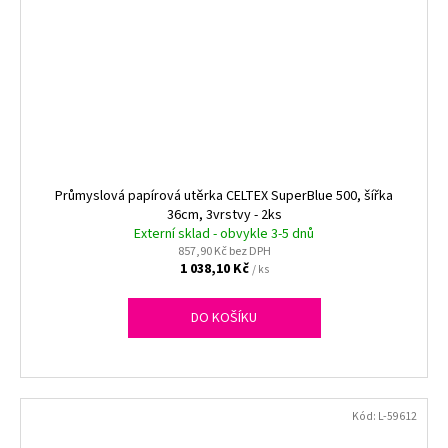
Průmyslová papírová utěrka CELTEX SuperBlue 500, šířka
36cm, 3vrstvy - 2ks
Externí sklad - obvykle 3-5 dnů
857,90 Kč bez DPH
1 038,10 Kč
/ ks
DO KOŠÍKU
Kód:
L-59612