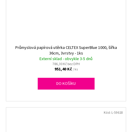
Průmyslová papírová utěrka CELTEX SuperBlue 1000, šířka
36cm, 3vrstvy - 1ks
Externí sklad - obvykle 3-5 dnů
786,30 Kč bez DPH
951,40 Kč
/ ks
DO KOŠÍKU
Kód:
L-59618