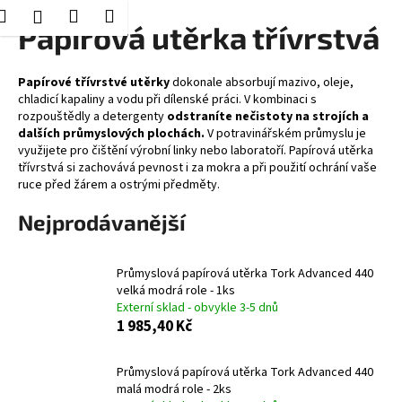
K
Hledat
Nákupní
Menu
Přihlášení
Přejít
Papírová utěrka třívrstvá
o
Zpět
Zpět
na
košík
š
obsah
í
Papírové třívrstvé utěrky
dokonale absorbují mazivo, oleje,
C
chladicí kapaliny a vodu při dílenské práci. V kombinaci s
k
rozpouštědly a detergenty
odstraníte nečistoty na strojích a
o
dalších průmyslových plochách.
V potravinářském průmyslu je
p
využijete pro čištění výrobní linky nebo laboratoří. Papírová utěrka
o
třívrstvá si zachovává pevnost i za mokra a při použití ochrání vaše
ruce před žárem a ostrými předměty.
t
ř
Nejprodávanější
e
b
Průmyslová papírová utěrka Tork Advanced 440
u
velká modrá role - 1ks
j
Externí sklad - obvykle 3-5 dnů
1 985,40 Kč
e
t
Průmyslová papírová utěrka Tork Advanced 440
e
malá modrá role - 2ks
n