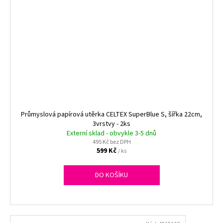
Průmyslová papírová utěrka CELTEX SuperBlue S, šířka 22cm,
3vrstvy - 2ks
Externí sklad - obvykle 3-5 dnů
495 Kč bez DPH
599 Kč
/ ks
DO KOŠÍKU