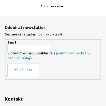
9
položek celkem
O
v
Z
l
á
á
Odebírat newsletter
d
p
Nezmeškejte žádné novinky či slevy!
a
a
c
t
E-mail
í
í
p
Vložením e-mailu souhlasíte s
podmínkami ochrany
r
osobních údajů
v
k
PŘIHLÁSIT SE
y
v
ý
p
i
s
Kontakt
u