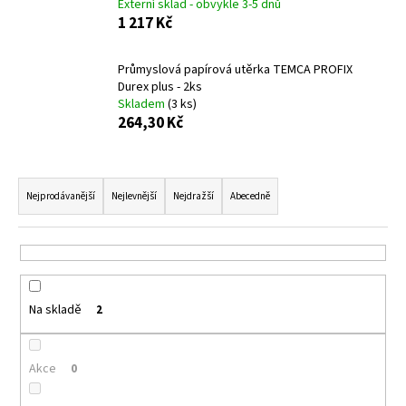
Externí sklad - obvykle 3-5 dnů
a
1 217 Kč
j
í
Průmyslová papírová utěrka TEMCA PROFIX
Durex plus - 2ks
t
Skladem
(3 ks)
?
264,30 Kč
Ř
a
Nejprodávanější
Nejlevnější
Nejdražší
Abecedně
HLEDAT
z
e
n
D
í
o
Na skladě
2
p
p
r
o
o
r
Akce
0
d
u