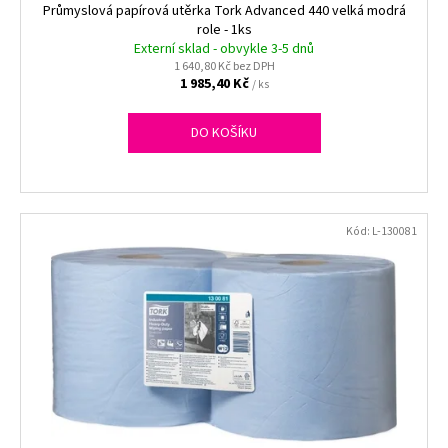
k
Průmyslová papírová utěrka Tork Advanced 440 velká modrá
t
role - 1ks
Externí sklad - obvykle 3-5 dnů
ů
1 640,80 Kč bez DPH
1 985,40 Kč
/ ks
DO KOŠÍKU
Kód:
L-130081