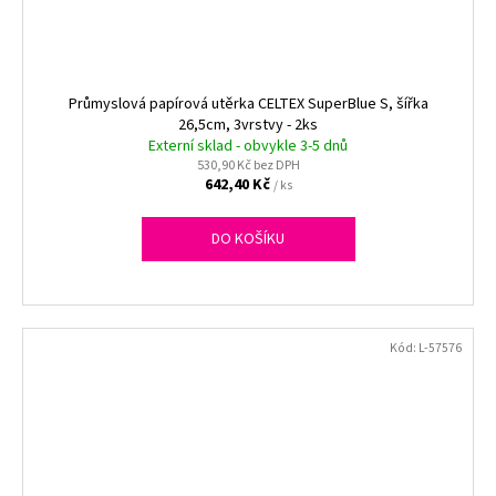
Průmyslová papírová utěrka CELTEX SuperBlue S, šířka
26,5cm, 3vrstvy - 2ks
Externí sklad - obvykle 3-5 dnů
530,90 Kč bez DPH
642,40 Kč
/ ks
DO KOŠÍKU
Kód:
L-57576