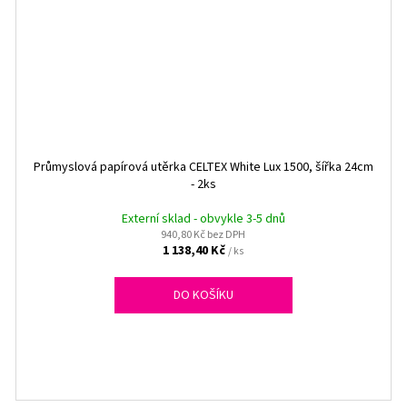
Průmyslová papírová utěrka CELTEX White Lux 1500, šířka 24cm
- 2ks
Externí sklad - obvykle 3-5 dnů
940,80 Kč bez DPH
1 138,40 Kč
/ ks
DO KOŠÍKU