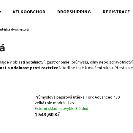
y
VELKOOBCHOD
DROPSHIPPING
REGISTRACE
 utěrka dvouvrstvá
Co potřebujete najít?
á
HLEDAT
ajde v oblasti hotelnictví, gastronomie, průmyslu, dílny nebo zdravotnictví.
ost a odolnost proti roztržení.
Hodí se také k osušení rukou. Přesto al
Doporučujeme
Průmyslová papírová utěrka Tork Advanced 430
velká role modrá - 1ks
Externí sklad - obvykle 3-5 dnů
1 543,60 Kč