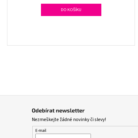
DO KOŠÍKU
Z
á
Odebírat newsletter
p
Nezmeškejte žádné novinky či slevy!
a
t
E-mail