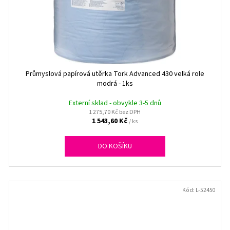
Průmyslová papírová utěrka Tork Advanced 430 velká role
modrá - 1ks
Externí sklad - obvykle 3-5 dnů
1 275,70 Kč bez DPH
1 543,60 Kč
/ ks
DO KOŠÍKU
Kód:
L-52450