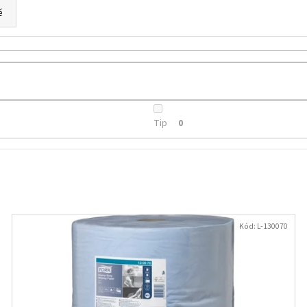
TAŠKA HDPE 5KG, 200KS/ROLE BALENÉ
BRČKO JUMBO 250
OPAK. POUŽITÍ
ě
49,10 Kč
53,40 Kč
Tip
0
Kód:
L-130070