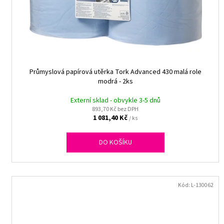
r
o
d
u
k
t
Průmyslová papírová utěrka Tork Advanced 430 malá role
modrá - 2ks
ů
Externí sklad - obvykle 3-5 dnů
893,70 Kč bez DPH
1 081,40 Kč
/ ks
DO KOŠÍKU
Kód:
L-130062