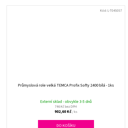
Kód:
L-T045057
Průmyslová role velká TEMCA Profix Softy 2400 bílá - 1ks
Externí sklad - obvykle 3-5 dnů
746 Kč bez DPH
902,60 Kč
/ ks
DO KOŠÍKU