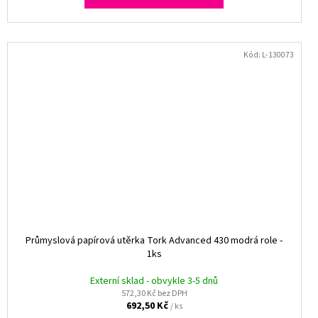
Kód:
L-130073
Průmyslová papírová utěrka Tork Advanced 430 modrá role -
1ks
Externí sklad - obvykle 3-5 dnů
572,30 Kč bez DPH
692,50 Kč
/ ks