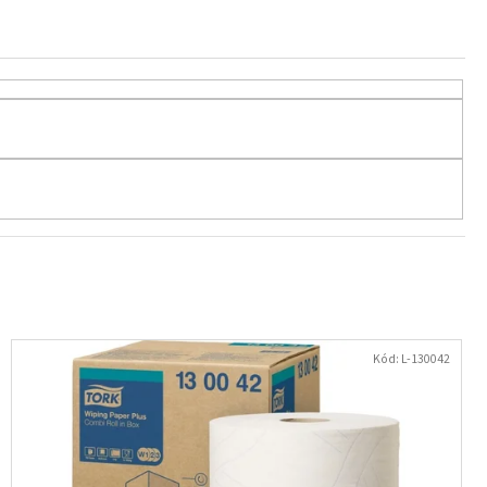
/8MM 150KS/BAL NEON
Kód:
L-130042