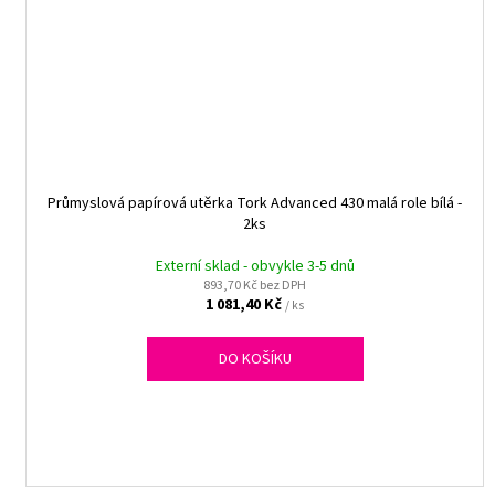
Průmyslová papírová utěrka Tork Advanced 430 malá role bílá -
2ks
Externí sklad - obvykle 3-5 dnů
893,70 Kč bez DPH
1 081,40 Kč
/ ks
DO KOŠÍKU