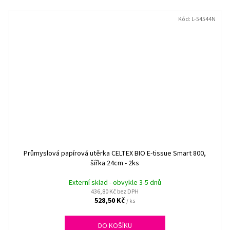
Kód:
L-54544N
Průmyslová papírová utěrka CELTEX BIO E-tissue Smart 800,
šířka 24cm - 2ks
Externí sklad - obvykle 3-5 dnů
436,80 Kč bez DPH
528,50 Kč
/ ks
DO KOŠÍKU