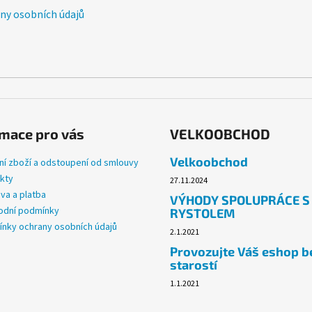
v
y osobních údajů
k
y
v
ý
p
i
s
u
mace pro vás
VELKOOBCHOD
Velkoobchod
ní zboží a odstoupení od smlouvy
kty
27.11.2024
va a platba
VÝHODY SPOLUPRÁCE S
dní podmínky
RYSTOLEM
nky ochrany osobních údajů
2.1.2021
Provozujte Váš eshop b
starostí
1.1.2021