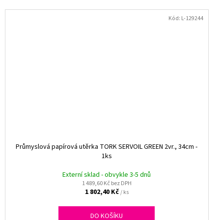
Kód:
L-129244
Průmyslová papírová utěrka TORK SERVOIL GREEN 2vr., 34cm -
1ks
Externí sklad - obvykle 3-5 dnů
1 489,60 Kč bez DPH
1 802,40 Kč
/ ks
DO KOŠÍKU