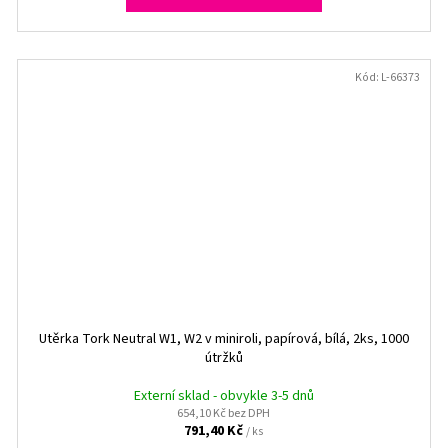
Kód:
L-66373
Utěrka Tork Neutral W1, W2 v miniroli, papírová, bílá, 2ks, 1000
útržků
Externí sklad - obvykle 3-5 dnů
654,10 Kč bez DPH
791,40 Kč
/ ks