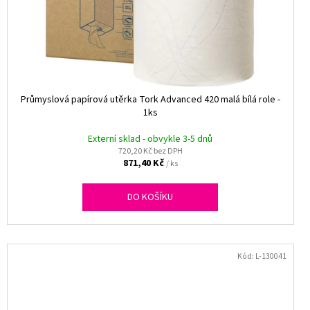
Průmyslová papírová utěrka Tork Advanced 420 malá bílá role -
1ks
Externí sklad - obvykle 3-5 dnů
720,20 Kč bez DPH
871,40 Kč
/ ks
DO KOŠÍKU
Kód:
L-130041