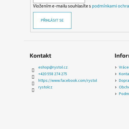
í
Vložením e-mailu souhlasíte s
podmínkami ochran
PŘIHLÁSIT SE
Kontakt
Infor
eshop
@
rystol.cz
Vráce
+420 558 274 275
Konta
https://www.facebook.com/rystol
Dopra
rystolcz
Obcho
Podmí