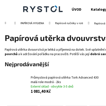
K
Přejít
na
o
ÚVOD
Katalog
obsah
Zpět
Zpět
š
do
do
í
Domů
PAPÍROVÁ HYGIENA
Papírové ručníky v roli
Papírová
obchodu
obchodu
k
Papírová utěrka dvouvrstv
Papírová utěrka dvouvrstvá je lehká a příjemná na dotek. Své uplatnění n
povrchů
a k udržování pořádku na pracovišti. Potěší vás její
dobrá sav
Nejprodávanější
Průmyslová papírová utěrka Tork Advanced 430
malá role modrá - 2ks
Externí sklad - obvykle 3-5 dnů
1 081,40 Kč
Ř