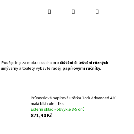
Hledat
Přihlášení
Nákupní
košík
 Použijete ji za mokra i sucha pro
čištění či leštění různých
e umývárny a toalety vybavte raději
papírovými ručníky.
Průmyslová papírová utěrka Tork Advanced 420
malá bílá role - 1ks
Externí sklad - obvykle 3-5 dnů
871,40 Kč
Následující