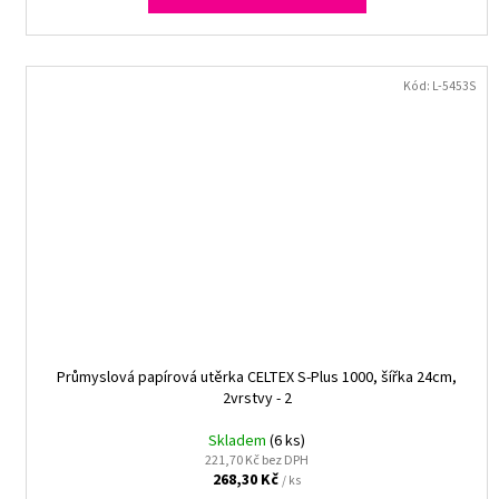
Kód:
L-5453S
Průmyslová papírová utěrka CELTEX S-Plus 1000, šířka 24cm,
2vrstvy - 2
Skladem
(6 ks)
221,70 Kč bez DPH
268,30 Kč
/ ks