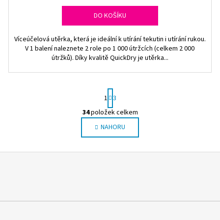
DO KOŠÍKU
Víceúčelová utěrka, která je ideální k utírání tekutin i utírání rukou.
V 1 balení naleznete 2 role po 1 000 útržcích (celkem 2 000
útržků). Díky kvalitě QuickDry je utěrka...
S
1
3
t
r
34
položek celkem
O
á
NAHORU
v
n
l
k
o
á
v
d
á
a
n
c
í
í
p
r