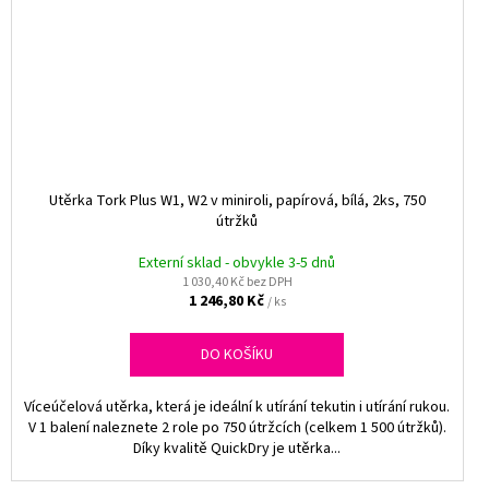
Utěrka Tork Plus W1, W2 v miniroli, papírová, bílá, 2ks, 750
útržků
Externí sklad - obvykle 3-5 dnů
1 030,40 Kč bez DPH
1 246,80 Kč
/ ks
DO KOŠÍKU
Víceúčelová utěrka, která je ideální k utírání tekutin i utírání rukou.
V 1 balení naleznete 2 role po 750 útržcích (celkem 1 500 útržků).
Díky kvalitě QuickDry je utěrka...