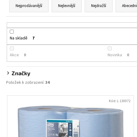
ALOBAL 10M PREMIUM
a
Nejprodávanější
Nejlevnější
Nejdražší
Abecedn
17,10 Kč
z
e
n
í
Na skladě
7
p
r
Akce
Novinka
0
0
o
d
Značky
u
Položek k zobrazení:
34
k
t
V
ů
ý
Kód:
L-130072
p
i
s
p