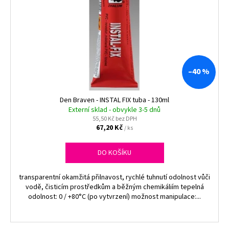
i
č
u
s
j
p
e
r
m
o
e
d
–40 %
u
SATUR
k
-
Den Braven - INSTAL FIX tuba - 130ml
BADEX,
t
Externí sklad - obvykle 3-5 dnů
5L
55,50 Kč bez DPH
ů
127,10
67,20 Kč
/ ks
Kč
DO KOŠÍKU
transparentní okamžitá přilnavost, rychlé tuhnutí odolnost vůči
vodě, čisticím prostředkům a běžným chemikáliím tepelná
odolnost: 0 / +80°C (po vytvrzení) možnost manipulace:...