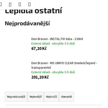
K
Hledat
Nákupní
Menu
Přihlášení
Přejít
Lepidla ostatní
o
Zpět
Zpět
na
košík
š
obsah
í
Nejprodávanější
C
k
o
p
Den Braven - INSTAL FIX tuba - 130ml
Externí sklad - obvykle 3-5 dnů
o
67,20 Kč
t
ř
e
Den Braven - MS UNIFIX CLEAR tmelení/lepení -
transparentní
b
Externí sklad - obvykle 3-5 dnů
u
201,20 Kč
j
e
Ř
t
a
Nejprodávanější
Nejlevnější
Nejdražší
Abecedně
e
z
n