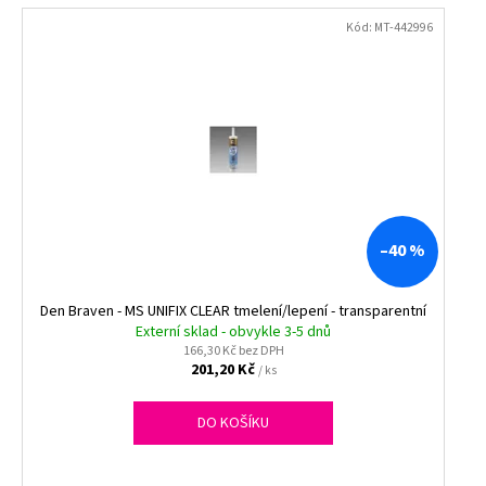
Kód:
MT-442996
–40 %
Den Braven - MS UNIFIX CLEAR tmelení/lepení - transparentní
Externí sklad - obvykle 3-5 dnů
166,30 Kč bez DPH
201,20 Kč
/ ks
DO KOŠÍKU