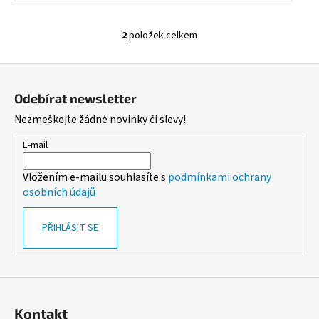
2
položek celkem
O
v
Z
l
á
á
Odebírat newsletter
d
p
Nezmeškejte žádné novinky či slevy!
a
a
c
t
E-mail
í
í
p
Vložením e-mailu souhlasíte s
podmínkami ochrany
r
osobních údajů
v
k
PŘIHLÁSIT SE
y
v
ý
p
i
s
Kontakt