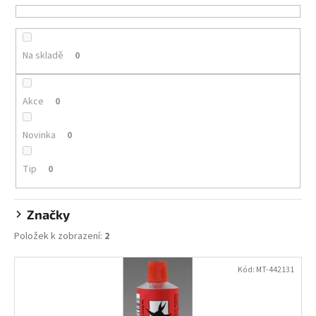
e
a
n
j
í
í
Na skladě
0
p
t
r
?
o
Akce
0
d
u
Novinka
0
k
HLEDAT
t
Tip
0
ů
Značky
D
Položek k zobrazení:
2
o
p
V
o
Kód:
MT-442131
ý
r
p
u