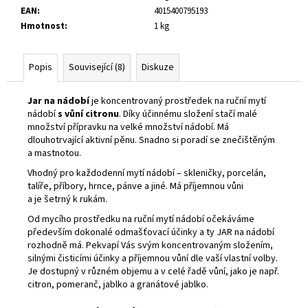
č
EAN
:
4015400795193
u
Hmotnost
:
1 kg
j
e
m
Popis
Související (8)
Diskuze
e
Jar na nádobí
je koncentrovaný prostředek na ruční mytí
nádobí
s vůní citronu
. Díky účinnému složení stačí malé
PLYNOVÁ
množství přípravku na velké množství nádobí. Má
KARTUŠE
dlouhotrvající aktivní pěnu. Snadno si poradí se znečištěným
MEVA
190G,
a mastnotou.
PROPICHOVACÍ,
Vhodný pro každodenní mytí nádobí – skleničky, porcelán,
PROPAN,
talíře, příbory, hrnce, pánve a jiné. Má příjemnou vůni
BUTAN.
a je šetrný k rukám.
33
Kč
Od mycího prostředku na ruční mytí nádobí očekáváme
Původně:
především dokonalé odmašťovací účinky a ty JAR na nádobí
54,90
rozhodně má. Pekvapí Vás svým koncentrovaným složením,
Kč
silnými čisticími účinky a příjemnou vůní dle vaší vlastní volby.
Je dostupný v různém objemu a v celé řadě vůní, jako je např.
citron, pomeranč, jablko a granátové jablko.