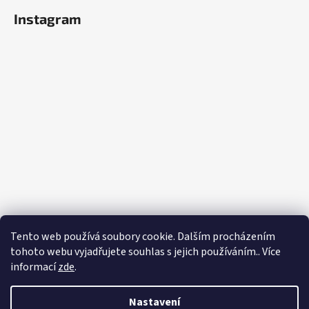
Instagram
Tento web používá soubory cookie. Dalším procházením
tohoto webu vyjadřujete souhlas s jejich používáním.. Více
Sledovat na Instagramu
informací
zde
.
Vytvořil Shoptet
Nastavení