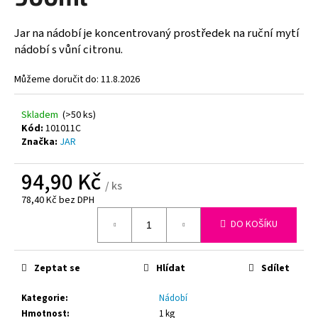
z
5
a
hvězdiček.
Jar na nádobí je koncentrovaný prostředek na ruční mytí
j
nádobí s vůní citronu.
í
t
Můžeme doručit do:
11.8.2026
?
Skladem
(>50 ks)
Kód:
101011C
Značka:
JAR
HLEDAT
94,90 Kč
/ ks
78,40 Kč bez DPH
Měrná
DO KOŠÍKU
D
cena:
o
p
Zeptat se
Hlídat
Sdílet
o
r
Kategorie
:
Nádobí
u
Hmotnost
:
1 kg