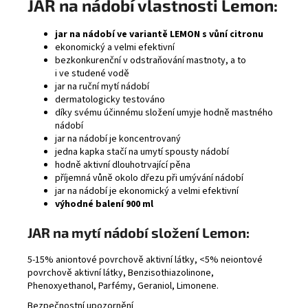
JAR na nádobí vlastnosti Lemon:
jar na nádobí ve variantě LEMON s vůní citronu
ekonomický a velmi efektivní
bezkonkurenční v odstraňování mastnoty, a to
i ve studené vodě
jar na ruční mytí nádobí
dermatologicky testováno
díky svému účinnému složení umyje hodně mastného
nádobí
jar na nádobí je koncentrovaný
jedna kapka stačí na umytí spousty nádobí
hodně aktivní dlouhotrvající pěna
příjemná vůně okolo dřezu při umývání nádobí
jar na nádobí je ekonomický a velmi efektivní
výhodné balení 900 ml
JAR na mytí nádobí složení Lemon:
5-15% aniontové povrchově aktivní látky, <5% neiontové
povrchově aktivní látky, Benzisothiazolinone,
Phenoxyethanol, Parfémy, Geraniol, Limonene.
Bezpečnostní upozornění