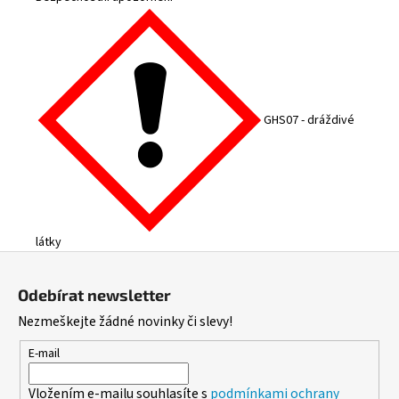
GHS07 - dráždivé
látky
Z
á
Odebírat newsletter
p
Nezmeškejte žádné novinky či slevy!
a
t
E-mail
í
Vložením e-mailu souhlasíte s
podmínkami ochrany