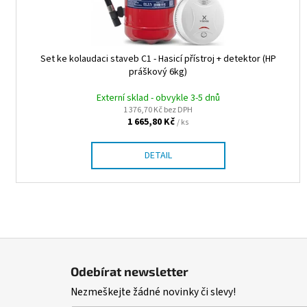
d
u
k
t
Set ke kolaudaci staveb C1 - Hasicí přístroj + detektor (HP
práškový 6kg)
ů
Externí sklad - obvykle 3-5 dnů
1 376,70 Kč bez DPH
1 665,80 Kč
/ ks
DETAIL
Z
á
Odebírat newsletter
p
Nezmeškejte žádné novinky či slevy!
a