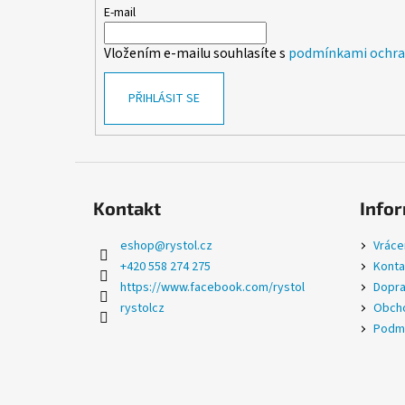
t
E-mail
í
Vložením e-mailu souhlasíte s
podmínkami ochran
PŘIHLÁSIT SE
Kontakt
Infor
eshop
@
rystol.cz
Vráce
+420 558 274 275
Konta
https://www.facebook.com/rystol
Dopra
rystolcz
Obcho
Podmí