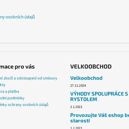
c
í
p
y osobních údajů
r
v
k
y
v
ý
p
i
mace pro vás
VELKOOBCHOD
s
u
Velkoobchod
ní zboží a odstoupení od smlouvy
kty
27.11.2024
va a platba
VÝHODY SPOLUPRÁCE S
dní podmínky
RYSTOLEM
nky ochrany osobních údajů
2.1.2021
Provozujte Váš eshop b
starostí
1.1.2021