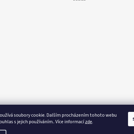
oužívá soubory cookie. Dalším procházením tohoto webu
ouhlas s jejich používáním.. Více informací
zde
.
na práva vyhrazena.