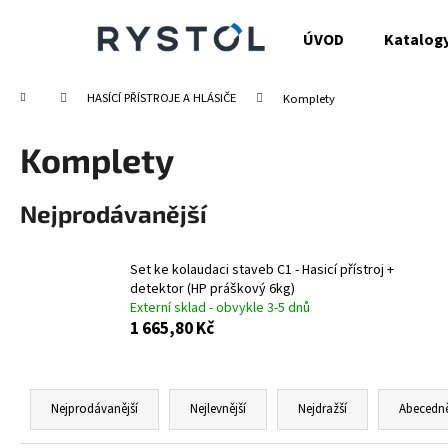
K
Přejít
na
o
ÚVOD
Katalog
obsah
Zpět
Zpět
š
do
do
í
Domů
HASÍCÍ PŘÍSTROJE A HLÁSIČE
Komplety
obchodu
obchodu
k
Komplety
Nejprodávanější
Set ke kolaudaci staveb C1 - Hasicí přístroj +
detektor (HP práškový 6kg)
Externí sklad - obvykle 3-5 dnů
1 665,80 Kč
Ř
a
Nejprodávanější
Nejlevnější
Nejdražší
Abecedn
z