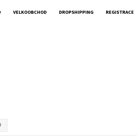
y
VELKOOBCHOD
DROPSHIPPING
REGISTRACE
Co potřebujete najít?
HLEDAT
Doporučujeme
ě