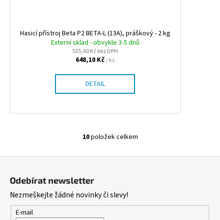
Hasicí přístroj Beta P2 BETA-L (13A), práškový - 2 kg
Externí sklad - obvykle 3-5 dnů
535,60 Kč bez DPH
648,10 Kč
/ ks
DETAIL
10
položek celkem
O
v
Z
l
á
á
Odebírat newsletter
d
p
Nezmeškejte žádné novinky či slevy!
a
a
c
t
E-mail
í