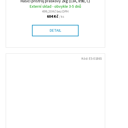
Hasicí přístroj práškový 2kg (13A, 89B, C)
Externí sklad - obvykle 3-5 dnů
499,20 Kč bez DPH
604 Kč
/ ks
DETAIL
Kód:
ES-01865