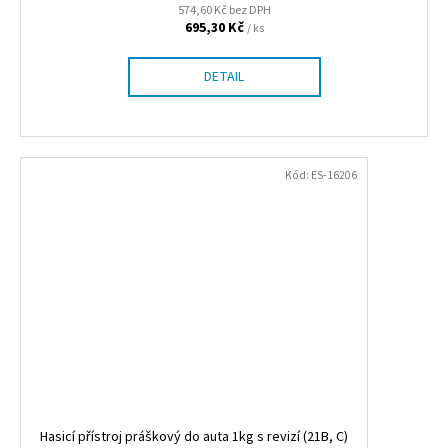
574,60 Kč bez DPH
695,30 Kč
/ ks
DETAIL
Kód:
ES-16206
Hasicí přístroj práškový do auta 1kg s revizí (21B, C)