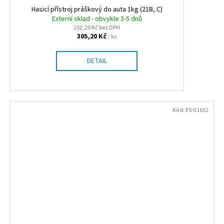
Hasicí přístroj práškový do auta 1kg (21B, C)
Externí sklad - obvykle 3-5 dnů
252,20 Kč bez DPH
305,20 Kč
/ ks
DETAIL
Kód:
ES-01632