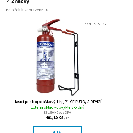
č
Značky
u
Položek k zobrazení:
10
j
e
V
Kód:
ES-27835
m
ý
e
p
i
PLYNOVÁ
s
KARTUŠE
p
MEVA
190G,
r
PROPICHOVACÍ,
o
PROPAN,
BUTAN.
d
33
u
Kč
k
Původně:
Hasicí přístroj práškový 1 kg P1 ČE EURO, S REVIZÍ
54,90
t
Externí sklad - obvykle 3-5 dnů
Kč
331,50 Kč bez DPH
ů
401,10 Kč
/ ks
DETAIL