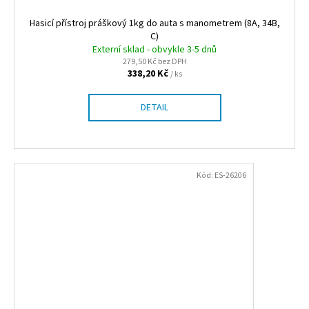
Hasicí přístroj práškový 1kg do auta s manometrem (8A, 34B,
C)
Externí sklad - obvykle 3-5 dnů
279,50 Kč bez DPH
338,20 Kč
/ ks
DETAIL
Kód:
ES-26206