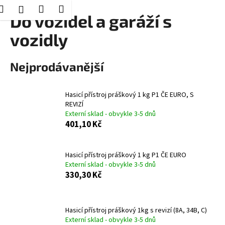
K
Hledat
Nákupní
Menu
Přihlášení
Přejít
Do vozidel a garáží s
o
Zpět
Zpět
na
košík
š
vozidly
obsah
í
C
k
Nejprodávanější
o
p
o
Hasicí přístroj práškový 1 kg P1 ČE EURO, S
REVIZÍ
t
Externí sklad - obvykle 3-5 dnů
ř
401,10 Kč
e
b
Hasicí přístroj práškový 1 kg P1 ČE EURO
u
Externí sklad - obvykle 3-5 dnů
j
330,30 Kč
e
t
e
Hasicí přístroj práškový 1kg s revizí (8A, 34B, C)
Externí sklad - obvykle 3-5 dnů
n