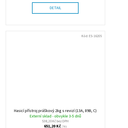
DETAIL
Kód:
ES-16205
Hasicí přístroj práškový 2kg s revizí (13A, 89B, C)
Externí sklad - obvykle 3-5 dnů
538,20 Kč bez DPH
651,20 Kč
/ ks