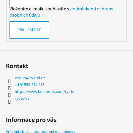
í
p
Vložením e-mailu souhlasíte s
podmínkami ochrany
r
osobních údajů
v
k
PŘIHLÁSIT SE
y
v
ý
p
i
s
Kontakt
u
eshop
@
rystol.cz
+420 558 274 275
https://www.facebook.com/rystol
rystolcz
Informace pro vás
Vrácení zboží a odstoupení od smlouvy