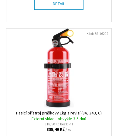
DETAIL
Kód:
ES-16202
Hasicí přístroj práškový 1kg s revizí (8A, 34B, C)
Externí sklad - obvykle 3-5 dnů
318,50 Kč bez DPH
385,40 Kč
/ ks