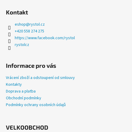
a
Kontakt
j
í
eshop
@
rystol.cz
t
+420 558 274 275
?
https://www.facebook.com/rystol
rystolcz
Informace pro vás
HLEDAT
Vrácení zboží a odstoupení od smlouvy
Kontakty
Doprava a platba
D
Obchodní podmínky
o
Podmínky ochrany osobních údajů
p
o
r
u
VELKOOBCHOD