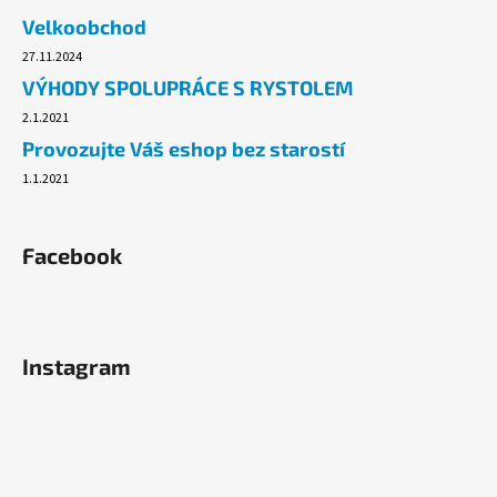
č
Velkoobchod
u
j
27.11.2024
e
VÝHODY SPOLUPRÁCE S RYSTOLEM
m
2.1.2021
e
Provozujte Váš eshop bez starostí
1.1.2021
TAŠKA
HDPE
5KG,
200KS/ROLE
Facebook
BALENÉ
49,10
Kč
Instagram