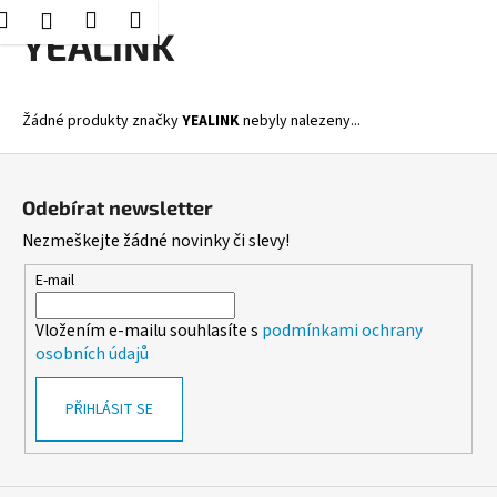
K
Hledat
Nákupní
Menu
Přihlášení
Přejít
YEALINK
o
Zpět
Zpět
na
košík
š
obsah
í
C
Žádné produkty značky
YEALINK
nebyly nalezeny...
k
o
Z
p
á
o
Odebírat newsletter
p
t
Nezmeškejte žádné novinky či slevy!
a
ř
t
E-mail
e
í
b
Vložením e-mailu souhlasíte s
podmínkami ochrany
u
osobních údajů
j
e
PŘIHLÁSIT SE
t
e
n