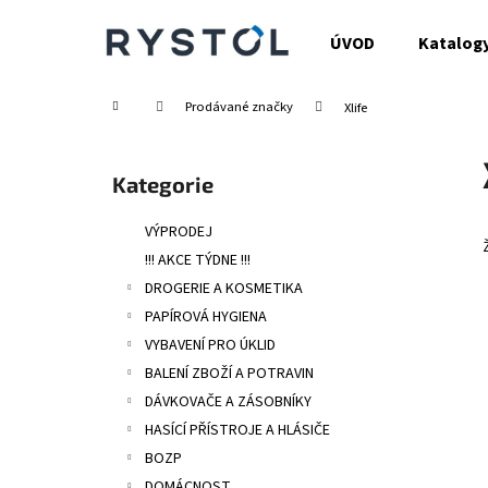
K
Přejít
na
o
ÚVOD
Katalog
obsah
Zpět
Zpět
š
do
do
í
Domů
Prodávané značky
Xlife
obchodu
obchodu
k
P
o
Přeskočit
Kategorie
s
kategorie
t
VÝPRODEJ
r
!!! AKCE TÝDNE !!!
a
DROGERIE A KOSMETIKA
n
PAPÍROVÁ HYGIENA
n
VYBAVENÍ PRO ÚKLID
í
BALENÍ ZBOŽÍ A POTRAVIN
p
DÁVKOVAČE A ZÁSOBNÍKY
a
HASÍCÍ PŘÍSTROJE A HLÁSIČE
n
BOZP
e
DOMÁCNOST