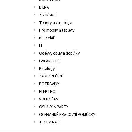
ALOBAL 10M PREMIUM
l
DÍLNA
17,10 Kč
ZAHRADA
Tonery a cartridge
Pro mobily a tablety
Kancelář
IT
Oděvy, obuv a doplňky
GALANTERIE
Katalogy
ZABEZPEČENÍ
POTRAVINY
ELEKTRO
VOLNÝ ČAS
OSLAVY A PÁRTY
OCHRANNÉ PRACOVNÍ POMŮCKY
TECH-CRAFT