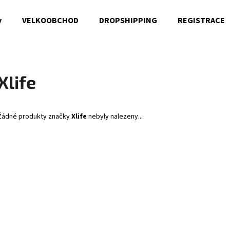
y
VELKOOBCHOD
DROPSHIPPING
REGISTRACE
Co potřebujete najít?
Xlife
HLEDAT
Žádné produkty značky
Xlife
nebyly nalezeny...
Doporučujeme