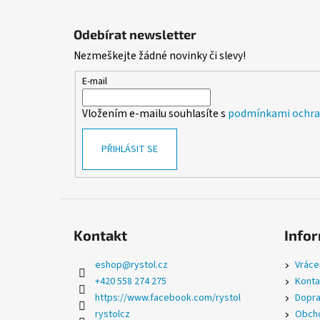
Z
á
Odebírat newsletter
p
Nezmeškejte žádné novinky či slevy!
a
t
E-mail
í
Vložením e-mailu souhlasíte s
podmínkami ochran
PŘIHLÁSIT SE
Kontakt
Infor
eshop
@
rystol.cz
Vráce
+420 558 274 275
Konta
https://www.facebook.com/rystol
Dopra
rystolcz
Obcho