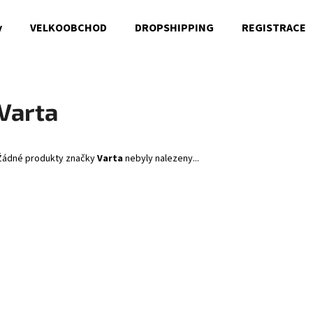
y
VELKOOBCHOD
DROPSHIPPING
REGISTRACE
Co potřebujete najít?
Varta
HLEDAT
Žádné produkty značky
Varta
nebyly nalezeny...
Doporučujeme