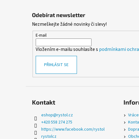
Z
á
Odebírat newsletter
p
Nezmeškejte žádné novinky či slevy!
a
t
E-mail
í
Vložením e-mailu souhlasíte s
podmínkami ochran
PŘIHLÁSIT SE
Kontakt
Infor
eshop
@
rystol.cz
Vráce
+420 558 274 275
Konta
https://www.facebook.com/rystol
Dopra
rystolcz
Obcho