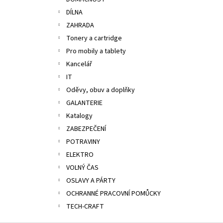
ALOBAL 10M PREMIUM
l
DÍLNA
17,10 Kč
ZAHRADA
Tonery a cartridge
Pro mobily a tablety
Kancelář
IT
Oděvy, obuv a doplňky
GALANTERIE
Katalogy
ZABEZPEČENÍ
POTRAVINY
ELEKTRO
VOLNÝ ČAS
OSLAVY A PÁRTY
OCHRANNÉ PRACOVNÍ POMŮCKY
TECH-CRAFT