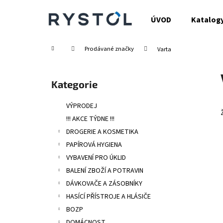
K
Přejít
na
o
ÚVOD
Katalog
obsah
Zpět
Zpět
š
do
do
í
Domů
Prodávané značky
Varta
obchodu
obchodu
k
P
o
Přeskočit
Kategorie
s
kategorie
t
VÝPRODEJ
r
!!! AKCE TÝDNE !!!
a
DROGERIE A KOSMETIKA
n
PAPÍROVÁ HYGIENA
n
VYBAVENÍ PRO ÚKLID
í
BALENÍ ZBOŽÍ A POTRAVIN
p
DÁVKOVAČE A ZÁSOBNÍKY
a
HASÍCÍ PŘÍSTROJE A HLÁSIČE
n
BOZP
e
DOMÁCNOST