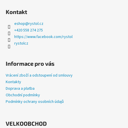
a
Kontakt
j
í
eshop
@
rystol.cz
t
+420 558 274 275
?
https://www.facebook.com/rystol
rystolcz
Informace pro vás
HLEDAT
Vrácení zboží a odstoupení od smlouvy
Kontakty
Doprava a platba
D
Obchodní podmínky
o
Podmínky ochrany osobních údajů
p
o
r
u
VELKOOBCHOD