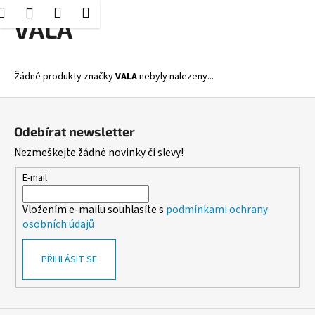
K
Hledat
Nákupní
Menu
Přihlášení
Přejít
VALA
o
Zpět
Zpět
na
košík
š
obsah
í
C
Žádné produkty značky
VALA
nebyly nalezeny...
k
o
Z
p
á
o
Odebírat newsletter
p
t
Nezmeškejte žádné novinky či slevy!
a
ř
t
E-mail
e
í
b
Vložením e-mailu souhlasíte s
podmínkami ochrany
u
osobních údajů
j
e
PŘIHLÁSIT SE
t
e
n