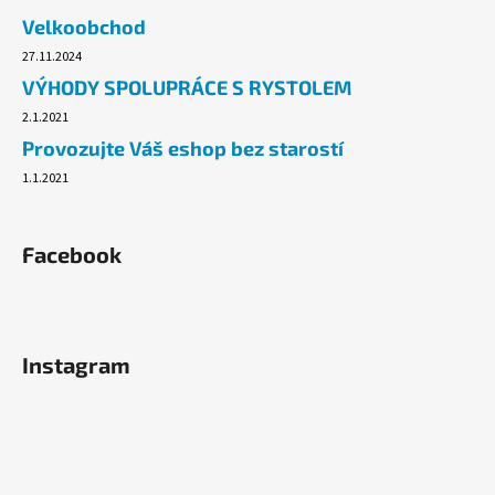
č
Velkoobchod
u
j
27.11.2024
e
VÝHODY SPOLUPRÁCE S RYSTOLEM
m
2.1.2021
e
Provozujte Váš eshop bez starostí
1.1.2021
ALOBAL
EXTRA-
GRIL
8M
Facebook
37,10
Kč
Instagram