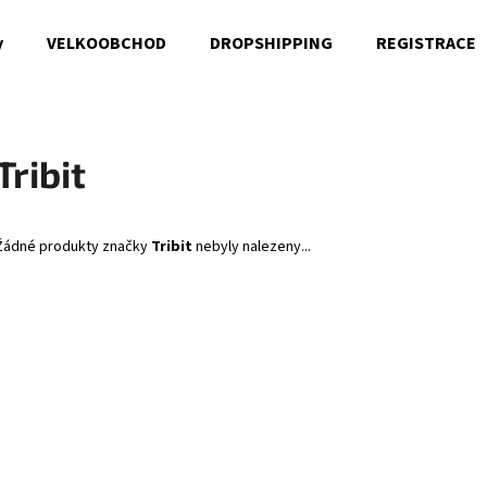
y
VELKOOBCHOD
DROPSHIPPING
REGISTRACE
Co potřebujete najít?
Tribit
HLEDAT
Žádné produkty značky
Tribit
nebyly nalezeny...
Doporučujeme