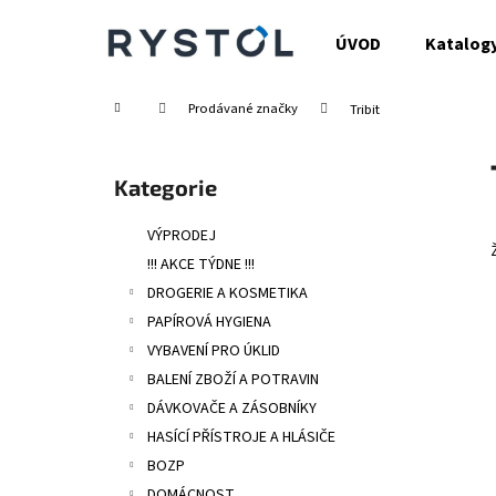
K
Přejít
na
o
ÚVOD
Katalog
obsah
Zpět
Zpět
š
do
do
í
Domů
Prodávané značky
Tribit
obchodu
obchodu
k
P
o
Přeskočit
Kategorie
s
kategorie
t
VÝPRODEJ
r
!!! AKCE TÝDNE !!!
a
DROGERIE A KOSMETIKA
n
PAPÍROVÁ HYGIENA
n
VYBAVENÍ PRO ÚKLID
í
BALENÍ ZBOŽÍ A POTRAVIN
p
DÁVKOVAČE A ZÁSOBNÍKY
a
HASÍCÍ PŘÍSTROJE A HLÁSIČE
n
BOZP
e
DOMÁCNOST