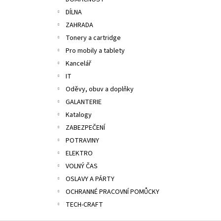
ALOBAL 10M PREMIUM
l
DÍLNA
17,10 Kč
ZAHRADA
Tonery a cartridge
Pro mobily a tablety
Kancelář
IT
Oděvy, obuv a doplňky
GALANTERIE
Katalogy
ZABEZPEČENÍ
POTRAVINY
ELEKTRO
VOLNÝ ČAS
OSLAVY A PÁRTY
OCHRANNÉ PRACOVNÍ POMŮCKY
TECH-CRAFT