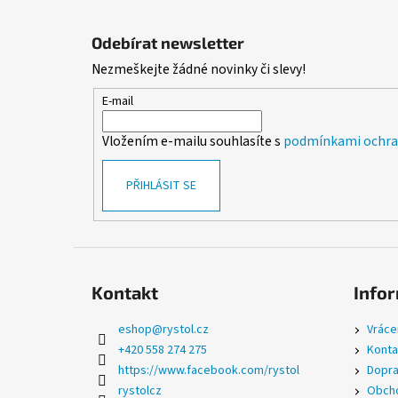
Z
á
Odebírat newsletter
p
Nezmeškejte žádné novinky či slevy!
a
t
E-mail
í
Vložením e-mailu souhlasíte s
podmínkami ochran
PŘIHLÁSIT SE
Kontakt
Infor
eshop
@
rystol.cz
Vráce
+420 558 274 275
Konta
https://www.facebook.com/rystol
Dopra
rystolcz
Obcho