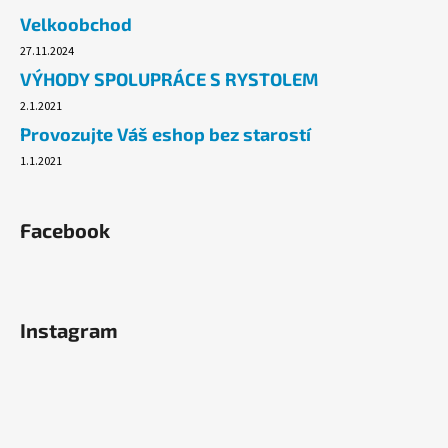
č
Velkoobchod
u
j
27.11.2024
e
VÝHODY SPOLUPRÁCE S RYSTOLEM
m
2.1.2021
e
Provozujte Váš eshop bez starostí
1.1.2021
PLYNOVÁ
KARTUŠE
MEVA
190G,
Facebook
PROPICHOVACÍ,
PROPAN,
BUTAN.
33
Kč
Instagram
Původně:
54,90
Kč