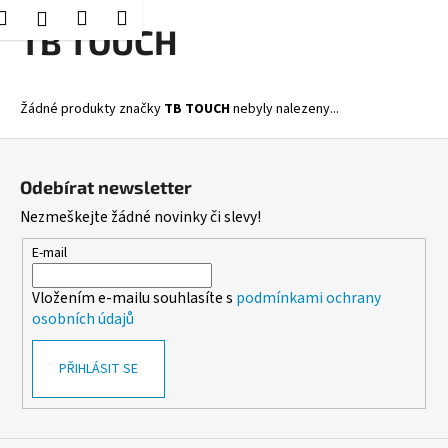
K
Hledat
Nákupní
Menu
Přihlášení
Přejít
TB TOUCH
o
Zpět
Zpět
na
košík
š
obsah
í
C
Žádné produkty značky
TB TOUCH
nebyly nalezeny...
k
o
Z
p
á
o
Odebírat newsletter
p
t
Nezmeškejte žádné novinky či slevy!
a
ř
t
E-mail
e
í
b
Vložením e-mailu souhlasíte s
podmínkami ochrany
u
osobních údajů
j
e
PŘIHLÁSIT SE
t
e
n