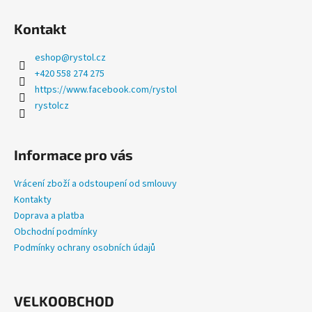
a
Kontakt
j
í
eshop
@
rystol.cz
t
+420 558 274 275
?
https://www.facebook.com/rystol
rystolcz
Informace pro vás
HLEDAT
Vrácení zboží a odstoupení od smlouvy
Kontakty
Doprava a platba
D
Obchodní podmínky
o
Podmínky ochrany osobních údajů
p
o
r
u
VELKOOBCHOD