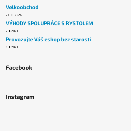
č
Velkoobchod
u
j
27.11.2024
e
VÝHODY SPOLUPRÁCE S RYSTOLEM
m
2.1.2021
e
Provozujte Váš eshop bez starostí
1.1.2021
PLASTOVÝ
TALÍŘ
ČERNÝ
-
Facebook
SILVESTR
-
21
CM
-
1
Instagram
KS
22,30
Kč
Původně:
23
Kč