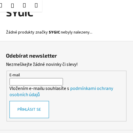
K
Hledat
Nákupní
Menu
Přihlášení
Přejít
SYGIC
o
Zpět
Zpět
na
košík
š
obsah
í
C
Žádné produkty značky
SYGIC
nebyly nalezeny...
k
o
Z
p
á
o
Odebírat newsletter
p
t
Nezmeškejte žádné novinky či slevy!
a
ř
t
E-mail
e
í
b
Vložením e-mailu souhlasíte s
podmínkami ochrany
u
osobních údajů
j
e
PŘIHLÁSIT SE
t
e
n