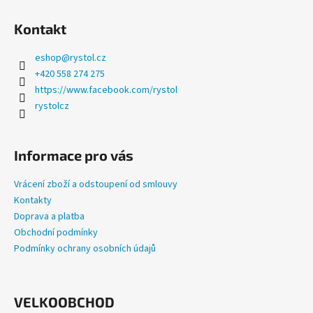
a
Kontakt
j
í
eshop
@
rystol.cz
t
+420 558 274 275
?
https://www.facebook.com/rystol
rystolcz
Informace pro vás
HLEDAT
Vrácení zboží a odstoupení od smlouvy
Kontakty
Doprava a platba
D
Obchodní podmínky
o
Podmínky ochrany osobních údajů
p
o
r
u
VELKOOBCHOD