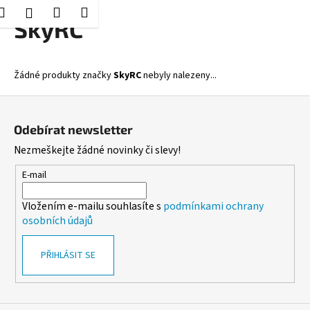
K
Hledat
Nákupní
Menu
Přihlášení
Přejít
SkyRC
o
Zpět
Zpět
na
košík
š
obsah
í
C
Žádné produkty značky
SkyRC
nebyly nalezeny...
k
o
Z
p
á
o
Odebírat newsletter
p
t
Nezmeškejte žádné novinky či slevy!
a
ř
t
E-mail
e
í
b
Vložením e-mailu souhlasíte s
podmínkami ochrany
u
osobních údajů
j
e
PŘIHLÁSIT SE
t
e
n