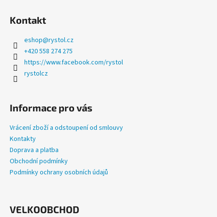
a
Kontakt
j
í
eshop
@
rystol.cz
t
+420 558 274 275
?
https://www.facebook.com/rystol
rystolcz
Informace pro vás
HLEDAT
Vrácení zboží a odstoupení od smlouvy
Kontakty
Doprava a platba
D
Obchodní podmínky
o
Podmínky ochrany osobních údajů
p
o
r
u
VELKOOBCHOD