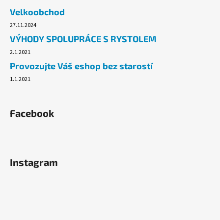
č
Velkoobchod
u
j
27.11.2024
e
VÝHODY SPOLUPRÁCE S RYSTOLEM
m
2.1.2021
e
Provozujte Váš eshop bez starostí
1.1.2021
PLASTOVÝ
TALÍŘ
ČERNÝ
-
Facebook
SILVESTR
-
21
CM
-
1
Instagram
KS
22,30
Kč
Původně:
23
Kč