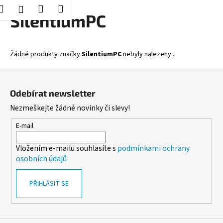
K
Hledat
Nákupní
Menu
Přihlášení
Přejít
SilentiumPC
o
Zpět
Zpět
na
košík
š
obsah
í
C
Žádné produkty značky
SilentiumPC
nebyly nalezeny...
k
o
Z
p
á
o
Odebírat newsletter
p
t
Nezmeškejte žádné novinky či slevy!
a
ř
t
E-mail
e
í
b
Vložením e-mailu souhlasíte s
podmínkami ochrany
u
osobních údajů
j
e
PŘIHLÁSIT SE
t
e
n