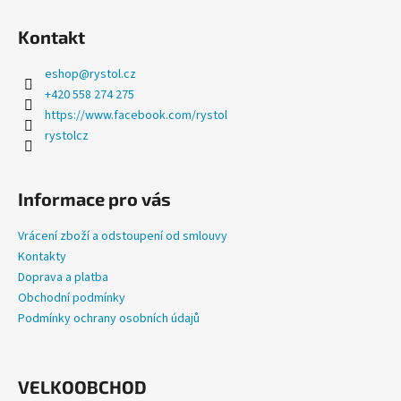
a
Kontakt
j
í
eshop
@
rystol.cz
t
+420 558 274 275
?
https://www.facebook.com/rystol
rystolcz
Informace pro vás
HLEDAT
Vrácení zboží a odstoupení od smlouvy
Kontakty
Doprava a platba
D
Obchodní podmínky
o
Podmínky ochrany osobních údajů
p
o
r
u
VELKOOBCHOD