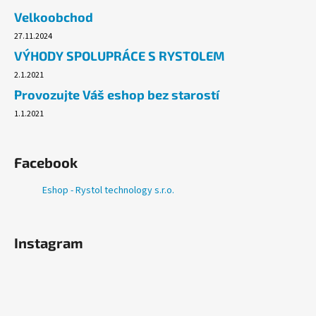
č
Velkoobchod
u
j
27.11.2024
e
VÝHODY SPOLUPRÁCE S RYSTOLEM
m
2.1.2021
e
Provozujte Váš eshop bez starostí
1.1.2021
ALOBAL
EXTRA-
GRIL
8M
Facebook
37,10
Kč
Eshop - Rystol technology s.r.o.
Instagram