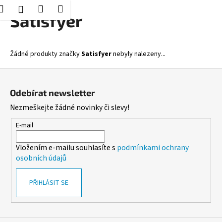
K
Hledat
Nákupní
Menu
Přihlášení
Přejít
Satisfyer
o
Zpět
Zpět
na
košík
š
obsah
í
C
Žádné produkty značky
Satisfyer
nebyly nalezeny...
k
o
Z
p
á
o
Odebírat newsletter
p
t
Nezmeškejte žádné novinky či slevy!
a
ř
t
E-mail
e
í
b
Vložením e-mailu souhlasíte s
podmínkami ochrany
u
osobních údajů
j
e
PŘIHLÁSIT SE
t
e
n