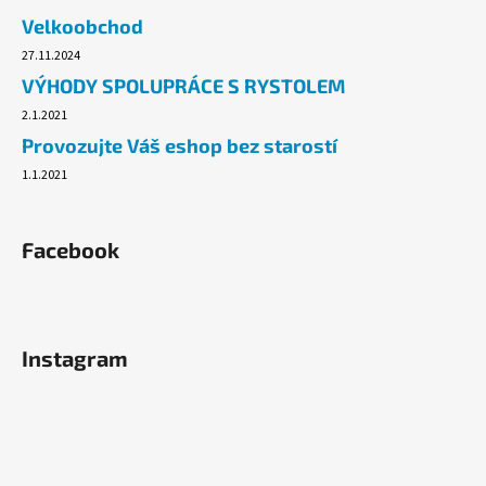
č
Velkoobchod
u
j
27.11.2024
e
VÝHODY SPOLUPRÁCE S RYSTOLEM
m
2.1.2021
e
Provozujte Váš eshop bez starostí
1.1.2021
TAŠKA
HDPE
5KG,
200KS/ROLE
Facebook
BALENÉ
49,10
Kč
Instagram