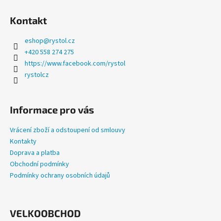
a
Kontakt
j
í
eshop
@
rystol.cz
t
+420 558 274 275
?
https://www.facebook.com/rystol
rystolcz
Informace pro vás
HLEDAT
Vrácení zboží a odstoupení od smlouvy
Kontakty
Doprava a platba
D
Obchodní podmínky
o
Podmínky ochrany osobních údajů
p
o
r
u
VELKOOBCHOD