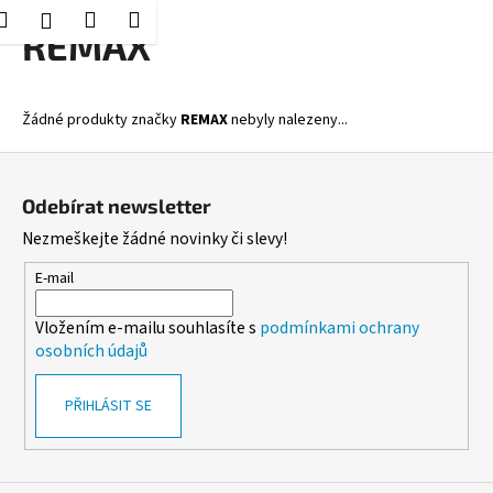
K
Hledat
Nákupní
Menu
Přihlášení
Přejít
REMAX
o
Zpět
Zpět
na
košík
š
obsah
í
C
Žádné produkty značky
REMAX
nebyly nalezeny...
k
o
Z
p
á
o
Odebírat newsletter
p
t
Nezmeškejte žádné novinky či slevy!
a
ř
t
E-mail
e
í
b
Vložením e-mailu souhlasíte s
podmínkami ochrany
u
osobních údajů
j
e
PŘIHLÁSIT SE
t
e
n