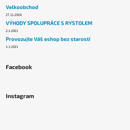
č
Velkoobchod
u
j
27.11.2024
e
VÝHODY SPOLUPRÁCE S RYSTOLEM
m
2.1.2021
e
Provozujte Váš eshop bez starostí
1.1.2021
PLYNOVÁ
KARTUŠE
MEVA
190G,
Facebook
PROPICHOVACÍ,
PROPAN,
BUTAN.
33
Kč
Instagram
Původně:
54,90
Kč