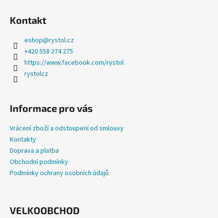
a
Kontakt
j
í
eshop
@
rystol.cz
t
+420 558 274 275
?
https://www.facebook.com/rystol
rystolcz
Informace pro vás
HLEDAT
Vrácení zboží a odstoupení od smlouvy
Kontakty
Doprava a platba
D
Obchodní podmínky
o
Podmínky ochrany osobních údajů
p
o
r
u
VELKOOBCHOD