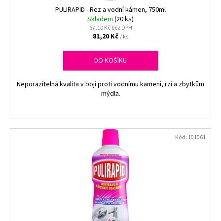
ů
k
PULIRAPID - Rez a vodní kámen, 750ml
a
t
Skladem
(20 ks)
j
67,10 Kč bez DPH
ů
í
81,20 Kč
/ ks
t
DO KOŠÍKU
?
Neporazitelná kvalita v boji proti vodnímu kameni, rzi a zbytkům
mýdla.
HLEDAT
Kód:
101061
D
o
p
o
r
u