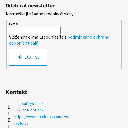
á
á
Odebírat newsletter
d
p
Nezmeškejte žádné novinky či slevy!
a
a
c
t
E-mail
í
í
p
Vložením e-mailu souhlasíte s
podmínkami ochrany
r
osobních údajů
v
k
PŘIHLÁSIT SE
y
v
ý
p
i
s
Kontakt
u
eshop
@
rystol.cz
+420 558 274 275
https://www.facebook.com/rystol
rystolcz