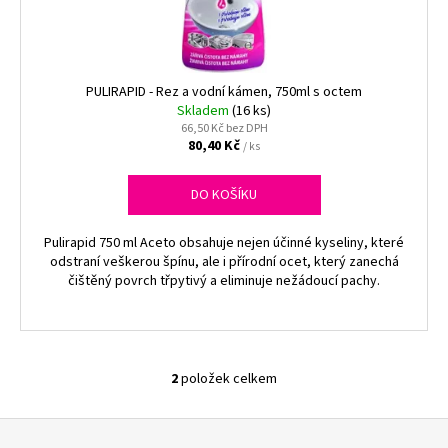
č
u
j
e
m
PULIRAPID - Rez a vodní kámen, 750ml s octem
Skladem
(16 ks)
e
66,50 Kč bez DPH
80,40 Kč
/ ks
ALOBAL
EXTRA-
DO KOŠÍKU
GRIL
8M
Pulirapid 750 ml Aceto obsahuje nejen účinné kyseliny, které
37,10
odstraní veškerou špínu, ale i přírodní ocet, který zanechá
Kč
čištěný povrch třpytivý a eliminuje nežádoucí pachy.
2
položek celkem
O
v
Z
l