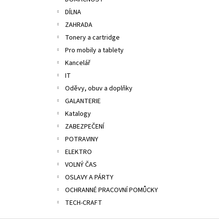
ALOBAL 10M PREMIUM
l
DÍLNA
17,10 Kč
ZAHRADA
Tonery a cartridge
Pro mobily a tablety
Kancelář
IT
Oděvy, obuv a doplňky
GALANTERIE
Katalogy
ZABEZPEČENÍ
POTRAVINY
ELEKTRO
VOLNÝ ČAS
OSLAVY A PÁRTY
OCHRANNÉ PRACOVNÍ POMŮCKY
TECH-CRAFT