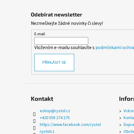
Z
á
Odebírat newsletter
p
Nezmeškejte žádné novinky či slevy!
a
t
E-mail
í
Vložením e-mailu souhlasíte s
podmínkami ochran
PŘIHLÁSIT SE
Kontakt
Infor
eshop
@
rystol.cz
Vráce
+420 558 274 275
Konta
https://www.facebook.com/rystol
Dopra
rystolcz
Obcho