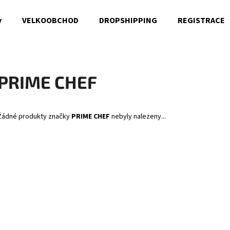
y
VELKOOBCHOD
DROPSHIPPING
REGISTRACE
Co potřebujete najít?
PRIME CHEF
HLEDAT
Žádné produkty značky
PRIME CHEF
nebyly nalezeny...
Doporučujeme