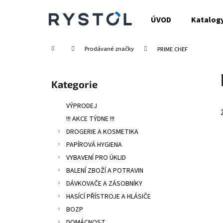
K
Přejít
na
o
ÚVOD
Katalog
obsah
Zpět
Zpět
š
do
do
í
Domů
Prodávané značky
PRIME CHEF
obchodu
obchodu
k
P
o
Přeskočit
Kategorie
s
kategorie
t
VÝPRODEJ
r
!!! AKCE TÝDNE !!!
a
DROGERIE A KOSMETIKA
n
PAPÍROVÁ HYGIENA
n
VYBAVENÍ PRO ÚKLID
í
BALENÍ ZBOŽÍ A POTRAVIN
p
DÁVKOVAČE A ZÁSOBNÍKY
a
HASÍCÍ PŘÍSTROJE A HLÁSIČE
n
BOZP
e
DOMÁCNOST