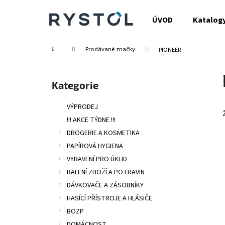
K
Přejít
na
o
ÚVOD
Katalog
obsah
Zpět
Zpět
š
do
do
í
Domů
Prodávané značky
PIONEER
obchodu
obchodu
k
P
o
Přeskočit
Kategorie
s
kategorie
t
VÝPRODEJ
r
!!! AKCE TÝDNE !!!
a
DROGERIE A KOSMETIKA
n
PAPÍROVÁ HYGIENA
n
VYBAVENÍ PRO ÚKLID
í
BALENÍ ZBOŽÍ A POTRAVIN
p
DÁVKOVAČE A ZÁSOBNÍKY
a
HASÍCÍ PŘÍSTROJE A HLÁSIČE
n
BOZP
e
DOMÁCNOST