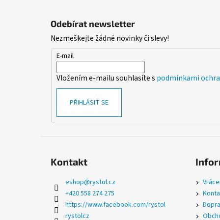
Z
á
Odebírat newsletter
p
Nezmeškejte žádné novinky či slevy!
a
t
E-mail
í
Vložením e-mailu souhlasíte s
podmínkami ochran
PŘIHLÁSIT SE
Kontakt
Infor
eshop
@
rystol.cz
Vráce
+420 558 274 275
Konta
https://www.facebook.com/rystol
Dopra
rystolcz
Obcho