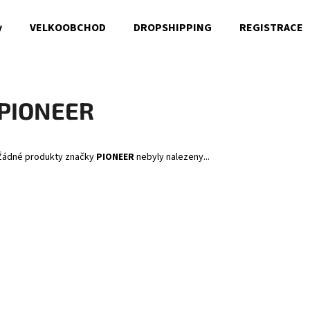
y
VELKOOBCHOD
DROPSHIPPING
REGISTRACE
Co potřebujete najít?
PIONEER
HLEDAT
Žádné produkty značky
PIONEER
nebyly nalezeny...
Doporučujeme