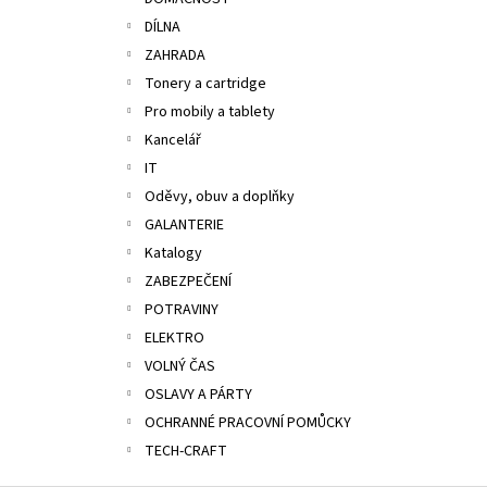
ALOBAL 10M PREMIUM
l
DÍLNA
17,10 Kč
ZAHRADA
Tonery a cartridge
Pro mobily a tablety
Kancelář
IT
Oděvy, obuv a doplňky
GALANTERIE
Katalogy
ZABEZPEČENÍ
POTRAVINY
ELEKTRO
VOLNÝ ČAS
OSLAVY A PÁRTY
OCHRANNÉ PRACOVNÍ POMŮCKY
TECH-CRAFT