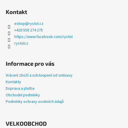
a
Kontakt
j
í
eshop
@
rystol.cz
t
+420 558 274 275
?
https://www.facebook.com/rystol
rystolcz
Informace pro vás
HLEDAT
Vrácení zboží a odstoupení od smlouvy
Kontakty
Doprava a platba
D
Obchodní podmínky
o
Podmínky ochrany osobních údajů
p
o
r
u
VELKOOBCHOD