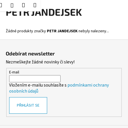
K
Hledat
Nákupní
Menu
Přihlášení
Přejít
PETR JANDEJSEK
o
Zpět
Zpět
na
košík
š
obsah
í
C
Žádné produkty značky
PETR JANDEJSEK
nebyly nalezeny...
k
o
Z
p
á
o
Odebírat newsletter
p
t
Nezmeškejte žádné novinky či slevy!
a
ř
t
E-mail
e
í
b
Vložením e-mailu souhlasíte s
podmínkami ochrany
u
osobních údajů
j
e
PŘIHLÁSIT SE
t
e
n