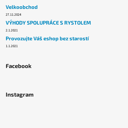
č
Velkoobchod
u
j
27.11.2024
e
VÝHODY SPOLUPRÁCE S RYSTOLEM
m
2.1.2021
e
Provozujte Váš eshop bez starostí
1.1.2021
PLYNOVÁ
KARTUŠE
MEVA
190G,
Facebook
PROPICHOVACÍ,
PROPAN,
BUTAN.
33
Kč
Instagram
Původně:
54,90
Kč