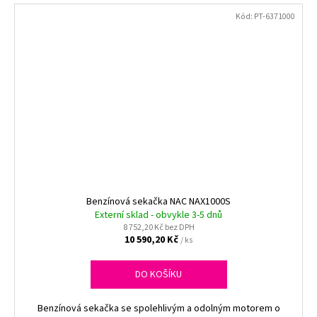
Kód:
PT-6371000
Benzínová sekačka NAC NAX1000S
Externí sklad - obvykle 3-5 dnů
8 752,20 Kč bez DPH
10 590,20 Kč
/ ks
DO KOŠÍKU
Benzínová sekačka se spolehlivým a odolným motorem o