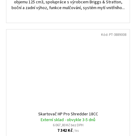
objemu 125 cm3, spolupráce s výrobcem Briggs & Stratton,
boční a zadní výhoz, funkce mulčování, systém mytí vnitřního...
Kód:
PT-3889008
Skartovač HP Pro Shredder 18CC
Externí sklad - obvykle 3-5 dnů
6 067,80 Kč bez DPH
7 342 Kč
/ ks