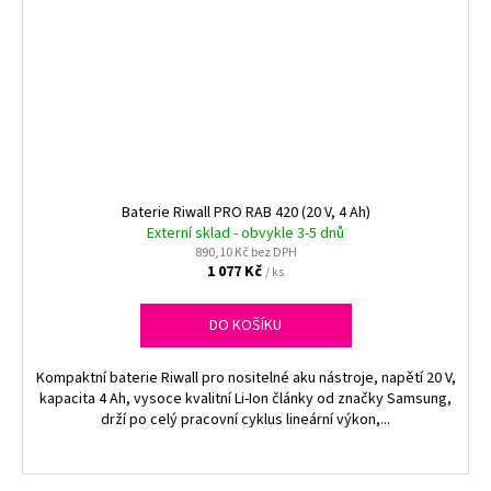
Baterie Riwall PRO RAB 420 (20 V, 4 Ah)
Externí sklad - obvykle 3-5 dnů
890,10 Kč bez DPH
1 077 Kč
/ ks
DO KOŠÍKU
Kompaktní baterie Riwall pro nositelné aku nástroje, napětí 20 V,
kapacita 4 Ah, vysoce kvalitní Li-Ion články od značky Samsung,
drží po celý pracovní cyklus lineární výkon,...