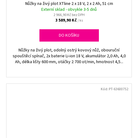
Nůžky na živý plot XTline 2 x 18 V, 2 x 2 Ah, 51 cm
Externí sklad - obvykle 3-5 dnů
2 966,90 Kč bez DPH
3 589,90 Kč
/ ks
DO KOŠÍKU
Nůžky na živý plot, odolný ostrý kovový nůž, obouruční
spouštěcí spínač, 2x baterie Li-ion 18 V, akumulátor 2,0 Ah, 4,0
Ah, délka lišty 600 mm, otáčky 2 700 ot/min, hmotnost 4,5...
Kód:
PT-63600752