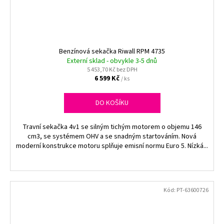
Benzínová sekačka Riwall RPM 4735
Externí sklad - obvykle 3-5 dnů
5 453,70 Kč bez DPH
6 599 Kč
/ ks
DO KOŠÍKU
Travní sekačka 4v1 se silným tichým motorem o objemu 146
cm3, se systémem OHV a se snadným startováním. Nová
moderní konstrukce motoru splňuje emisní normu Euro 5. Nízká...
Kód:
PT-63600726