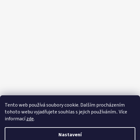
Tento web používá soubory cookie. Dalším procházením
Sledovat na Instagramu
tohoto webu vyjadřujete souhlas s jejich používáním.. Více
informací
zde
.
Vytvořil Shoptet
Copyright 2026
Eshop - Rystol technology s.r.o.
. Všechna práva
Nastavení
vyhrazena.