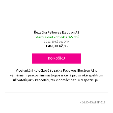
Řezačka Fellowes Electron A3
Externí sklad - obvykle 3-5 dnů
1 211,80 Kč bez DPH
1 466,30 Kč
/ ks
DO KOŠÍKU
Vícefunkční kolečková řezačka Fellowes Electron A3 s
výměnnými pracovními nástroji je určená pro široké spektrum
uživatelů jak v kanceláři, tak v domácnosti. K dispozici je...
Kód:
D-6GW99F-B19