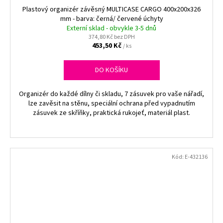
Plastový organizér závěsný MULTICASE CARGO 400x200x326
mm - barva: černá/ červené úchyty
Externí sklad - obvykle 3-5 dnů
374,80 Kč bez DPH
453,50 Kč
/ ks
DO KOŠÍKU
Organizér do každé dílny či skladu, 7 zásuvek pro vaše nářadí,
lze zavěsit na stěnu, speciální ochrana před vypadnutím
zásuvek ze skříňky, praktická rukojeť, materiál plast.
Kód:
E-432136