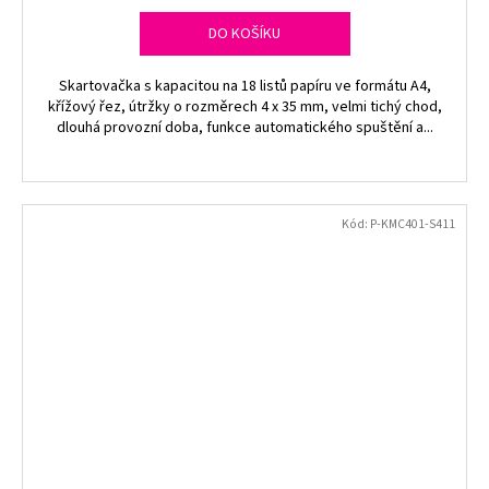
DO KOŠÍKU
Skartovačka s kapacitou na 18 listů papíru ve formátu A4,
křížový řez, útržky o rozměrech 4 x 35 mm, velmi tichý chod,
dlouhá provozní doba, funkce automatického spuštění a...
Kód:
P-KMC401-S411