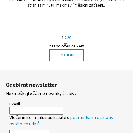
stran za minutu, maximální měsíční zatížení...
S
1
20
t
r
233
položek celkem
O
á
NAHORU
v
n
l
k
o
á
Z
v
d
á
á
a
Odebírat newsletter
n
p
c
í
Nezmeškejte žádné novinky či slevy!
í
a
p
t
E-mail
r
í
v
Vložením e-mailu souhlasíte s
podmínkami ochrany
k
osobních údajů
y