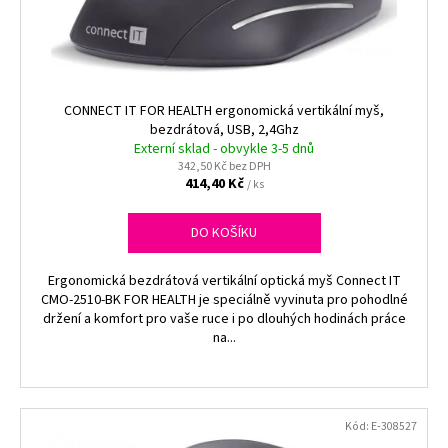
č
u
j
e
m
CONNECT IT FOR HEALTH ergonomická vertikální myš,
e
bezdrátová, USB, 2,4Ghz
Externí sklad - obvykle 3-5 dnů
342,50 Kč bez DPH
BRČKO
414,40 Kč
/ ks
JUMBO
250/8MM
150KS/BAL
DO KOŠÍKU
NEON
OPAK.
POUŽITÍ
Ergonomická bezdrátová vertikální optická myš Connect IT
53,40
CMO-2510-BK FOR HEALTH je speciálně vyvinuta pro pohodlné
Kč
držení a komfort pro vaše ruce i po dlouhých hodinách práce
na...
Kód:
E-308527