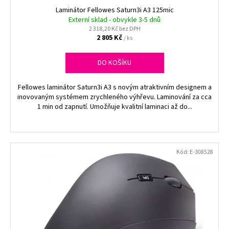
ů
k
Laminátor Fellowes Saturn3i A3 125mic
a
t
Externí sklad - obvykle 3-5 dnů
j
2 318,20 Kč bez DPH
ů
í
2 805 Kč
/ ks
t
DO KOŠÍKU
?
Fellowes laminátor Saturn3i A3 s novým atraktivním designem a
inovovaným systémem zrychleného výhřevu. Laminování za cca
1 min od zapnutí. Umožňuje kvalitní laminaci až do...
HLEDAT
Kód:
E-308528
D
o
p
o
r
u