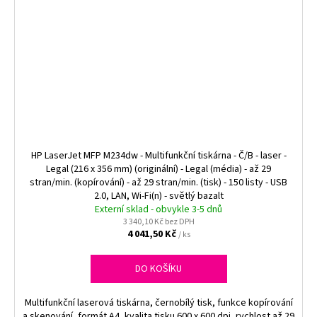
HP LaserJet MFP M234dw - Multifunkční tiskárna - Č/B - laser -
Legal (216 x 356 mm) (originální) - Legal (média) - až 29
stran/min. (kopírování) - až 29 stran/min. (tisk) - 150 listy - USB
2.0, LAN, Wi-Fi(n) - světlý bazalt
Externí sklad - obvykle 3-5 dnů
3 340,10 Kč bez DPH
4 041,50 Kč
/ ks
DO KOŠÍKU
Multifunkční laserová tiskárna, černobílý tisk, funkce kopírování
a skenování, formát A4, kvalita tisku 600 x 600 dpi, rychlost až 29