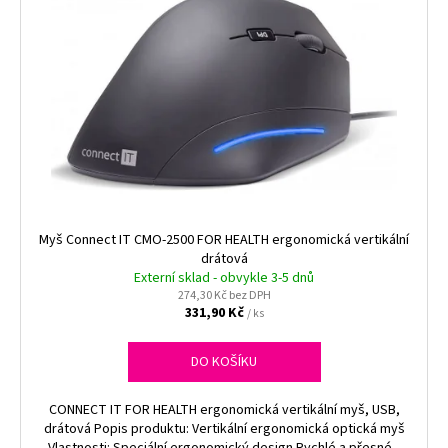
Myš Connect IT CMO-2500 FOR HEALTH ergonomická vertikální
drátová
Externí sklad - obvykle 3-5 dnů
274,30 Kč bez DPH
331,90 Kč
/ ks
DO KOŠÍKU
CONNECT IT FOR HEALTH ergonomická vertikální myš, USB,
drátová Popis produktu: Vertikální ergonomická optická myš
Vlastnosti: Speciální ergonomický design Rychlé a přesné...