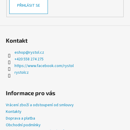
v
PŘIHLÁSIT SE
ý
p
i
s
u
Kontakt
eshop
@
rystol.cz
+420 558 274 275
https://www.facebook.com/rystol
rystolcz
Informace pro vás
Vrácení zboží a odstoupení od smlouvy
Kontakty
Doprava a platba
Obchodní podmínky