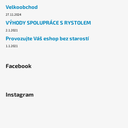
č
Velkoobchod
u
j
27.11.2024
e
VÝHODY SPOLUPRÁCE S RYSTOLEM
m
2.1.2021
e
Provozujte Váš eshop bez starostí
1.1.2021
TAŠKA
HDPE
5KG,
200KS/ROLE
Facebook
BALENÉ
49,10
Kč
Instagram