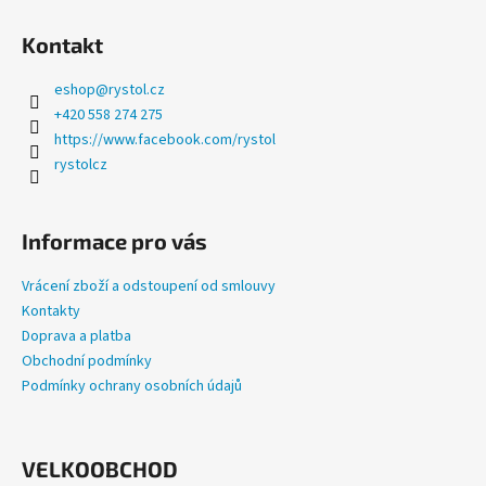
a
Kontakt
j
í
eshop
@
rystol.cz
t
+420 558 274 275
?
https://www.facebook.com/rystol
rystolcz
Informace pro vás
HLEDAT
Vrácení zboží a odstoupení od smlouvy
Kontakty
Doprava a platba
D
Obchodní podmínky
o
Podmínky ochrany osobních údajů
p
o
r
u
VELKOOBCHOD