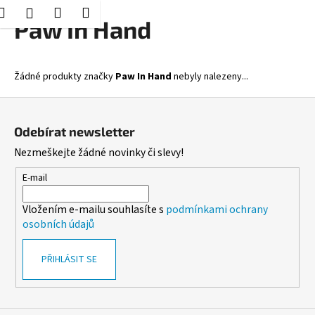
K
Hledat
Nákupní
Menu
Přihlášení
Přejít
Paw In Hand
o
Zpět
Zpět
na
košík
š
obsah
í
C
Žádné produkty značky
Paw In Hand
nebyly nalezeny...
k
o
Z
p
á
o
Odebírat newsletter
p
t
Nezmeškejte žádné novinky či slevy!
a
ř
t
E-mail
e
í
b
Vložením e-mailu souhlasíte s
podmínkami ochrany
u
osobních údajů
j
e
PŘIHLÁSIT SE
t
e
n