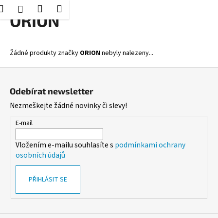
K
Hledat
Nákupní
Menu
Přihlášení
Přejít
ORION
o
Zpět
Zpět
na
košík
š
obsah
í
C
Žádné produkty značky
ORION
nebyly nalezeny...
k
o
Z
p
á
o
Odebírat newsletter
p
t
Nezmeškejte žádné novinky či slevy!
a
ř
t
E-mail
e
í
b
Vložením e-mailu souhlasíte s
podmínkami ochrany
u
osobních údajů
j
e
PŘIHLÁSIT SE
t
e
n