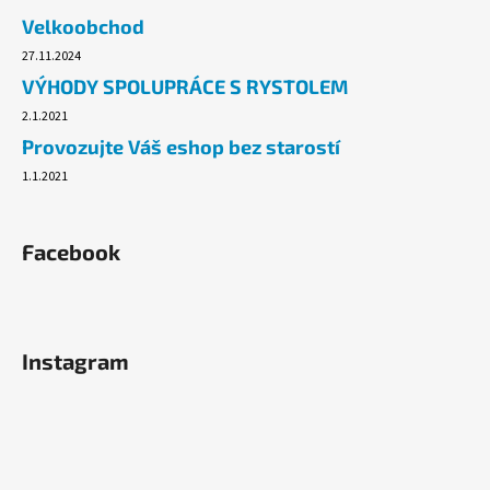
č
Velkoobchod
u
j
27.11.2024
e
VÝHODY SPOLUPRÁCE S RYSTOLEM
m
2.1.2021
e
Provozujte Váš eshop bez starostí
1.1.2021
TAŠKA
HDPE
5KG,
200KS/ROLE
Facebook
BALENÉ
49,10
Kč
Instagram