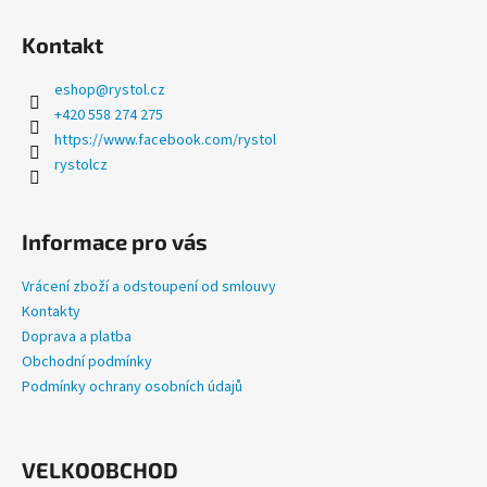
a
Kontakt
j
í
eshop
@
rystol.cz
t
+420 558 274 275
?
https://www.facebook.com/rystol
rystolcz
Informace pro vás
HLEDAT
Vrácení zboží a odstoupení od smlouvy
Kontakty
Doprava a platba
D
Obchodní podmínky
o
Podmínky ochrany osobních údajů
p
o
r
u
VELKOOBCHOD