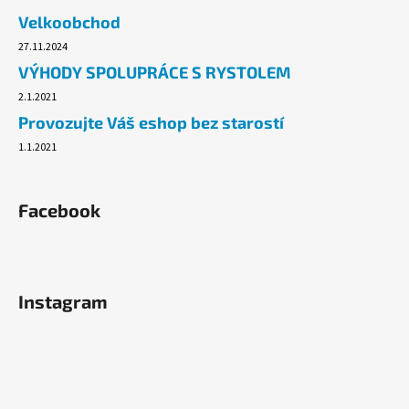
č
Velkoobchod
u
j
27.11.2024
e
VÝHODY SPOLUPRÁCE S RYSTOLEM
m
2.1.2021
e
Provozujte Váš eshop bez starostí
1.1.2021
PLYNOVÁ
KARTUŠE
MEVA
190G,
Facebook
PROPICHOVACÍ,
PROPAN,
BUTAN.
33
Kč
Instagram
Původně:
54,90
Kč