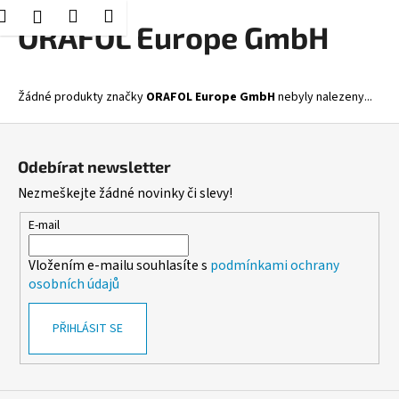
K
Hledat
Nákupní
Menu
Přihlášení
Přejít
ORAFOL Europe GmbH
o
Zpět
Zpět
na
košík
š
obsah
í
C
Žádné produkty značky
ORAFOL Europe GmbH
nebyly nalezeny...
k
o
Z
p
á
o
Odebírat newsletter
p
t
Nezmeškejte žádné novinky či slevy!
a
ř
t
E-mail
e
í
b
Vložením e-mailu souhlasíte s
podmínkami ochrany
u
osobních údajů
j
e
PŘIHLÁSIT SE
t
e
n