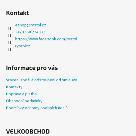
a
Kontakt
j
í
eshop
@
rystol.cz
t
+420 558 274 275
?
https://www.facebook.com/rystol
rystolcz
Informace pro vás
HLEDAT
Vrácení zboží a odstoupení od smlouvy
Kontakty
Doprava a platba
D
Obchodní podmínky
o
Podmínky ochrany osobních údajů
p
o
r
u
VELKOOBCHOD