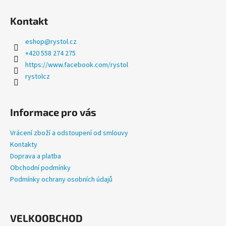
a
Kontakt
j
í
eshop
@
rystol.cz
t
+420 558 274 275
?
https://www.facebook.com/rystol
rystolcz
Informace pro vás
HLEDAT
Vrácení zboží a odstoupení od smlouvy
Kontakty
Doprava a platba
D
Obchodní podmínky
o
Podmínky ochrany osobních údajů
p
o
r
u
VELKOOBCHOD