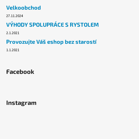
č
Velkoobchod
u
j
27.11.2024
e
VÝHODY SPOLUPRÁCE S RYSTOLEM
m
2.1.2021
e
Provozujte Váš eshop bez starostí
1.1.2021
PLYNOVÁ
KARTUŠE
MEVA
190G,
Facebook
PROPICHOVACÍ,
PROPAN,
BUTAN.
33
Kč
Instagram
Původně:
54,90
Kč