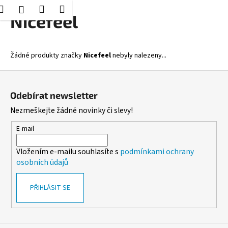
K
Hledat
Nákupní
Menu
Přihlášení
Přejít
Nicefeel
o
Zpět
Zpět
na
košík
š
obsah
í
C
Žádné produkty značky
Nicefeel
nebyly nalezeny...
k
o
Z
p
á
o
Odebírat newsletter
p
t
Nezmeškejte žádné novinky či slevy!
a
ř
t
E-mail
e
í
b
Vložením e-mailu souhlasíte s
podmínkami ochrany
u
osobních údajů
j
e
PŘIHLÁSIT SE
t
e
n