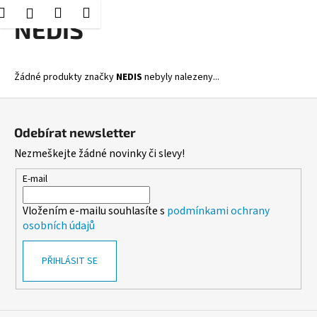
K
Hledat
Nákupní
Menu
Přihlášení
Přejít
NEDIS
o
Zpět
Zpět
na
košík
š
obsah
í
C
Žádné produkty značky
NEDIS
nebyly nalezeny...
k
o
Z
p
á
o
Odebírat newsletter
p
t
Nezmeškejte žádné novinky či slevy!
a
ř
t
E-mail
e
í
b
Vložením e-mailu souhlasíte s
podmínkami ochrany
u
osobních údajů
j
e
PŘIHLÁSIT SE
t
e
n