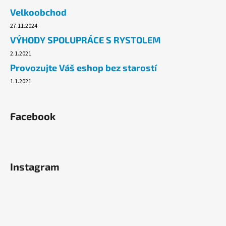
č
Velkoobchod
u
j
27.11.2024
e
VÝHODY SPOLUPRÁCE S RYSTOLEM
m
2.1.2021
e
Provozujte Váš eshop bez starostí
1.1.2021
PLYNOVÁ
KARTUŠE
MEVA
190G,
Facebook
PROPICHOVACÍ,
PROPAN,
BUTAN.
33
Kč
Instagram
Původně:
54,90
Kč