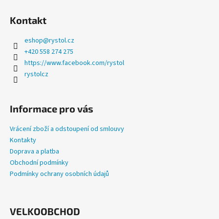
a
Kontakt
j
í
eshop
@
rystol.cz
t
+420 558 274 275
?
https://www.facebook.com/rystol
rystolcz
Informace pro vás
HLEDAT
Vrácení zboží a odstoupení od smlouvy
Kontakty
Doprava a platba
D
Obchodní podmínky
o
Podmínky ochrany osobních údajů
p
o
r
u
VELKOOBCHOD