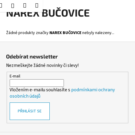
K
Hledat
Nákupní
Menu
Přihlášení
Přejít
NAREX BUČOVICE
o
Zpět
Zpět
na
košík
š
obsah
í
C
Žádné produkty značky
NAREX BUČOVICE
nebyly nalezeny...
k
o
Z
p
á
o
Odebírat newsletter
p
t
Nezmeškejte žádné novinky či slevy!
a
ř
t
E-mail
e
í
b
Vložením e-mailu souhlasíte s
podmínkami ochrany
u
osobních údajů
j
e
PŘIHLÁSIT SE
t
e
n