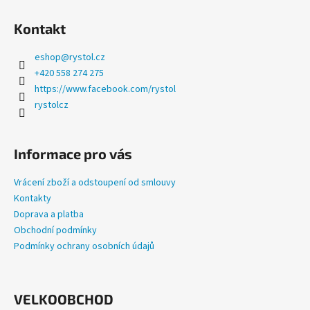
a
Kontakt
j
í
eshop
@
rystol.cz
t
+420 558 274 275
?
https://www.facebook.com/rystol
rystolcz
Informace pro vás
HLEDAT
Vrácení zboží a odstoupení od smlouvy
Kontakty
Doprava a platba
D
Obchodní podmínky
o
Podmínky ochrany osobních údajů
p
o
r
u
VELKOOBCHOD