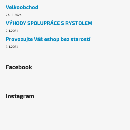
č
Velkoobchod
u
j
27.11.2024
e
VÝHODY SPOLUPRÁCE S RYSTOLEM
m
2.1.2021
e
Provozujte Váš eshop bez starostí
1.1.2021
PLYNOVÁ
KARTUŠE
MEVA
190G,
Facebook
PROPICHOVACÍ,
PROPAN,
BUTAN.
33
Kč
Instagram
Původně:
54,90
Kč