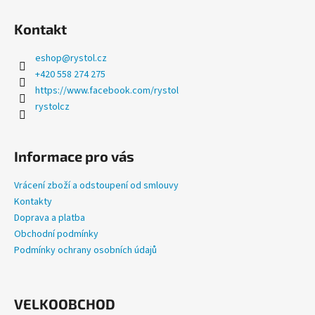
a
Kontakt
j
í
eshop
@
rystol.cz
t
+420 558 274 275
?
https://www.facebook.com/rystol
rystolcz
Informace pro vás
HLEDAT
Vrácení zboží a odstoupení od smlouvy
Kontakty
Doprava a platba
D
Obchodní podmínky
o
Podmínky ochrany osobních údajů
p
o
r
u
VELKOOBCHOD