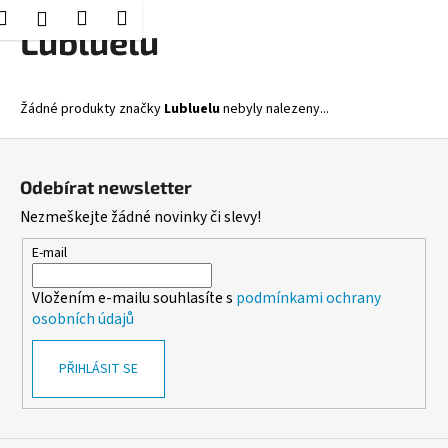
K
Hledat
Nákupní
Menu
Přihlášení
Přejít
Lubluelu
o
Zpět
Zpět
na
košík
š
obsah
í
C
Žádné produkty značky
Lubluelu
nebyly nalezeny...
k
o
Z
p
á
o
Odebírat newsletter
p
t
Nezmeškejte žádné novinky či slevy!
a
ř
t
E-mail
e
í
b
Vložením e-mailu souhlasíte s
podmínkami ochrany
u
osobních údajů
j
e
PŘIHLÁSIT SE
t
e
n