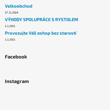
č
Velkoobchod
u
j
27.11.2024
e
VÝHODY SPOLUPRÁCE S RYSTOLEM
m
2.1.2021
e
Provozujte Váš eshop bez starostí
1.1.2021
BRISE
WC
SPRAY
300ML
Facebook
RELAXING
ZEN_JAPONSKÁ
ZAHRADA
49
Kč
Instagram