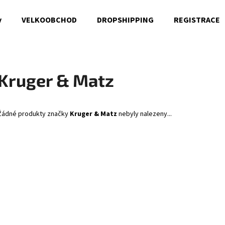
y
VELKOOBCHOD
DROPSHIPPING
REGISTRACE
Co potřebujete najít?
Kruger & Matz
HLEDAT
Žádné produkty značky
Kruger & Matz
nebyly nalezeny...
Doporučujeme