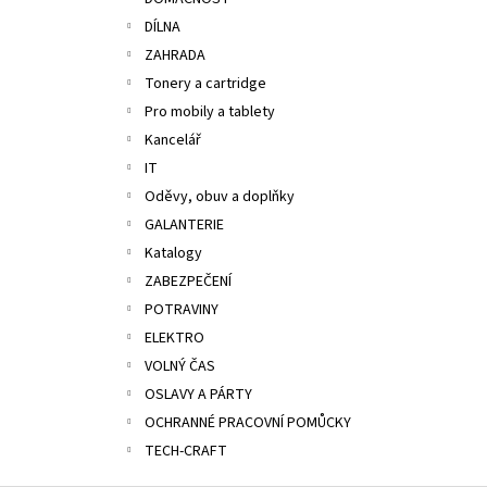
ALOBAL 10M PREMIUM
l
DÍLNA
17,10 Kč
ZAHRADA
Tonery a cartridge
Pro mobily a tablety
Kancelář
IT
Oděvy, obuv a doplňky
GALANTERIE
Katalogy
ZABEZPEČENÍ
POTRAVINY
ELEKTRO
VOLNÝ ČAS
OSLAVY A PÁRTY
OCHRANNÉ PRACOVNÍ POMŮCKY
TECH-CRAFT