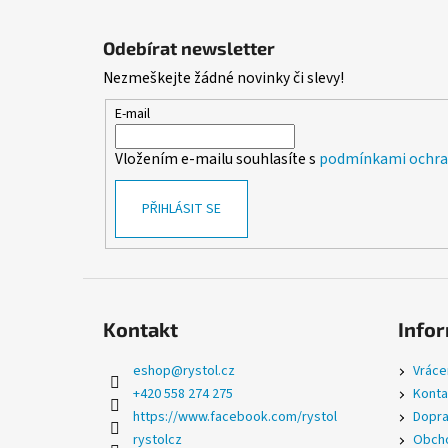
Z
á
Odebírat newsletter
p
Nezmeškejte žádné novinky či slevy!
a
t
E-mail
í
Vložením e-mailu souhlasíte s
podmínkami ochran
PŘIHLÁSIT SE
Kontakt
Infor
eshop
@
rystol.cz
Vráce
+420 558 274 275
Konta
https://www.facebook.com/rystol
Dopra
rystolcz
Obcho