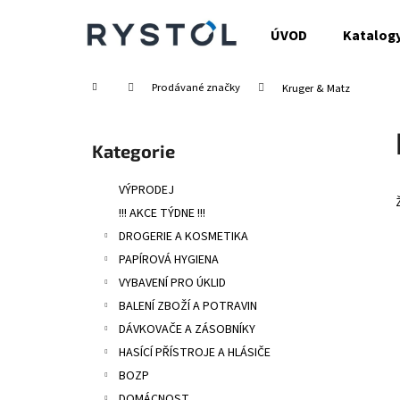
K
Přejít
na
o
ÚVOD
Katalog
obsah
Zpět
Zpět
š
do
do
í
Domů
Prodávané značky
Kruger & Matz
obchodu
obchodu
k
P
o
Přeskočit
Kategorie
s
kategorie
t
VÝPRODEJ
r
!!! AKCE TÝDNE !!!
a
DROGERIE A KOSMETIKA
n
PAPÍROVÁ HYGIENA
n
VYBAVENÍ PRO ÚKLID
í
BALENÍ ZBOŽÍ A POTRAVIN
p
DÁVKOVAČE A ZÁSOBNÍKY
a
HASÍCÍ PŘÍSTROJE A HLÁSIČE
n
BOZP
e
DOMÁCNOST