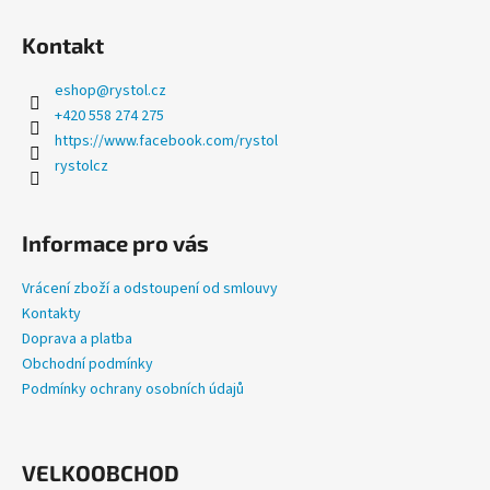
a
Kontakt
j
í
eshop
@
rystol.cz
t
+420 558 274 275
?
https://www.facebook.com/rystol
rystolcz
Informace pro vás
HLEDAT
Vrácení zboží a odstoupení od smlouvy
Kontakty
Doprava a platba
D
Obchodní podmínky
o
Podmínky ochrany osobních údajů
p
o
r
u
VELKOOBCHOD