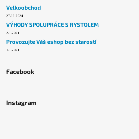
č
Velkoobchod
u
j
27.11.2024
e
VÝHODY SPOLUPRÁCE S RYSTOLEM
m
2.1.2021
e
Provozujte Váš eshop bez starostí
1.1.2021
FIXAČNÍ
FOLIE
25CM/23MY,
RUČNÍ
Facebook
0,95KG,
TRANSPARENTNÍ
65
Kč
Původně:
Instagram
71,20
Kč