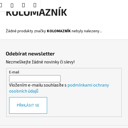
K
Hledat
Nákupní
Menu
Přihlášení
Přejít
KOLOMAZNÍK
o
Zpět
Zpět
na
košík
š
obsah
í
C
Žádné produkty značky
KOLOMAZNÍK
nebyly nalezeny...
k
o
Z
p
á
o
Odebírat newsletter
p
t
Nezmeškejte žádné novinky či slevy!
a
ř
t
E-mail
e
í
b
Vložením e-mailu souhlasíte s
podmínkami ochrany
u
osobních údajů
j
e
PŘIHLÁSIT SE
t
e
n