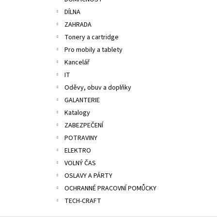
ALOBAL 10M PREMIUM
l
DÍLNA
17,10 Kč
ZAHRADA
Tonery a cartridge
Pro mobily a tablety
Kancelář
IT
Oděvy, obuv a doplňky
GALANTERIE
Katalogy
ZABEZPEČENÍ
POTRAVINY
ELEKTRO
VOLNÝ ČAS
OSLAVY A PÁRTY
OCHRANNÉ PRACOVNÍ POMŮCKY
TECH-CRAFT