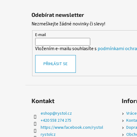
Z
á
Odebírat newsletter
p
Nezmeškejte žádné novinky či slevy!
a
t
E-mail
í
Vložením e-mailu souhlasíte s
podmínkami ochran
PŘIHLÁSIT SE
Kontakt
Infor
eshop
@
rystol.cz
Vráce
+420 558 274 275
Konta
https://www.facebook.com/rystol
Dopra
rystolcz
Obcho