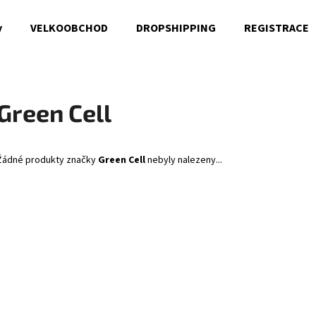
y
VELKOOBCHOD
DROPSHIPPING
REGISTRACE
Co potřebujete najít?
Green Cell
HLEDAT
Žádné produkty značky
Green Cell
nebyly nalezeny...
Doporučujeme