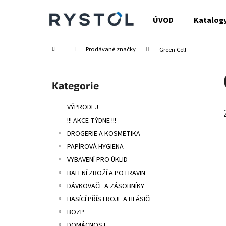
K
Přejít
na
o
ÚVOD
Katalog
obsah
Zpět
Zpět
š
do
do
í
Domů
Prodávané značky
Green Cell
obchodu
obchodu
k
P
o
Přeskočit
Kategorie
s
kategorie
t
VÝPRODEJ
r
!!! AKCE TÝDNE !!!
a
DROGERIE A KOSMETIKA
n
PAPÍROVÁ HYGIENA
n
VYBAVENÍ PRO ÚKLID
í
BALENÍ ZBOŽÍ A POTRAVIN
p
DÁVKOVAČE A ZÁSOBNÍKY
a
HASÍCÍ PŘÍSTROJE A HLÁSIČE
n
BOZP
e
DOMÁCNOST