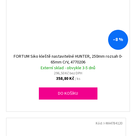
–8 %
FORTUM Siko kleště nastavitelné HUNTER, 250mm rozsah 0-
65mm CrV, 4770206
Externí sklad - obvykle 3-5 dnů
296,50 Kč bez DPH
358,80 Kč
/ ks
DO KOŠÍKU
Kód:
I-MA4784120