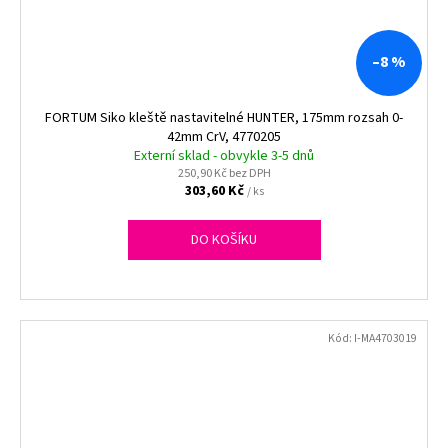
–8 %
FORTUM Siko kleště nastavitelné HUNTER, 175mm rozsah 0-
42mm CrV, 4770205
Externí sklad - obvykle 3-5 dnů
250,90 Kč bez DPH
303,60 Kč
/ ks
DO KOŠÍKU
Kód:
I-MA4703019