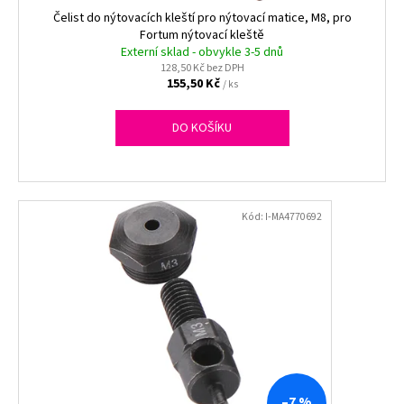
ů
k
Čelist do nýtovacích kleští pro nýtovací matice, M8, pro
a
t
Fortum nýtovací kleště
j
Externí sklad - obvykle 3-5 dnů
ů
í
128,50 Kč bez DPH
155,50 Kč
/ ks
t
?
DO KOŠÍKU
HLEDAT
Kód:
I-MA4770692
D
o
p
o
r
u
–7 %