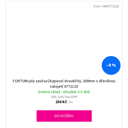
Kód:
I-MA4772120
–8 %
FORTUM pila zavírací/kapesní dvoubřitá, 300mm s dřevěnou
rukojetí 4772120
Externí sklad - obvykle 3-5 dnů
190,10 Kč bez DPH
230 Kč
/ ks
DO KOŠÍKU