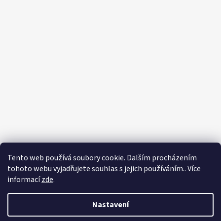
Tento web používá soubory cookie. Dalším procházením
Sledovat na Instagramu
tohoto webu vyjadřujete souhlas s jejich používáním.. Více
informací
zde
.
Vytvořil Shoptet
Copyright 2026
Eshop - Rystol technology s.r.o.
. Všechna práva
Nastavení
vyhrazena.