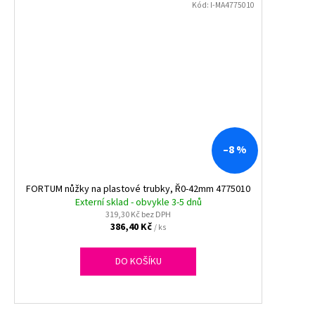
Kód:
I-MA4775010
–8 %
FORTUM nůžky na plastové trubky, Ř0-42mm 4775010
Externí sklad - obvykle 3-5 dnů
319,30 Kč bez DPH
386,40 Kč
/ ks
DO KOŠÍKU