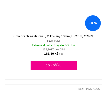
–8 %
Gola ořech šestihran 3/4" kovaný 19mm, L 52mm, CrMoV,
FORTUM
Externí sklad - obvykle 3-5 dnů
155,90 Kč bez DPH
188,60 Kč
/ ks
DO KOŠÍKU
Kód:
I-MA4770206