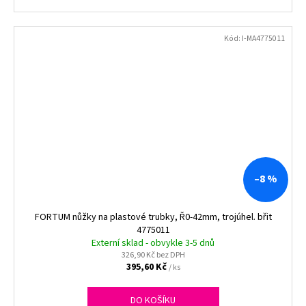
Kód:
I-MA4775011
–8 %
FORTUM nůžky na plastové trubky, Ř0-42mm, trojúhel. břit
4775011
Externí sklad - obvykle 3-5 dnů
326,90 Kč bez DPH
395,60 Kč
/ ks
DO KOŠÍKU