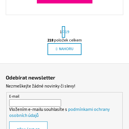
S
1
19
t
r
218
položek celkem
O
á
NAHORU
v
n
l
k
o
á
Z
v
d
á
á
a
Odebírat newsletter
n
p
c
í
Nezmeškejte žádné novinky či slevy!
í
a
p
t
E-mail
r
í
v
Vložením e-mailu souhlasíte s
podmínkami ochrany
k
osobních údajů
y
v