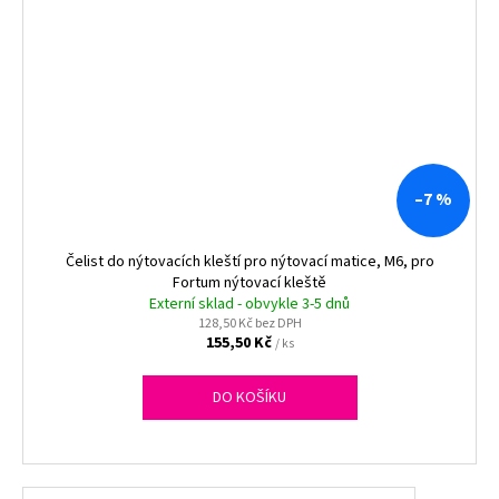
–7 %
Čelist do nýtovacích kleští pro nýtovací matice, M6, pro
Fortum nýtovací kleště
Externí sklad - obvykle 3-5 dnů
128,50 Kč bez DPH
155,50 Kč
/ ks
DO KOŠÍKU