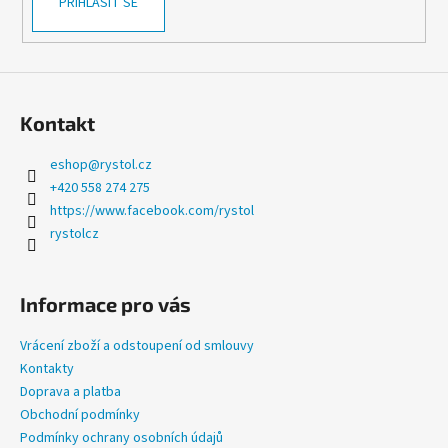
PŘIHLÁSIT SE
ý
p
i
s
u
Kontakt
eshop
@
rystol.cz
+420 558 274 275
https://www.facebook.com/rystol
rystolcz
Informace pro vás
Vrácení zboží a odstoupení od smlouvy
Kontakty
Doprava a platba
Obchodní podmínky
Podmínky ochrany osobních údajů