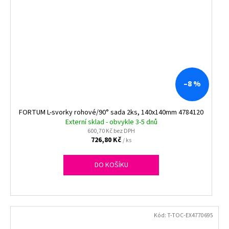
–8 %
FORTUM L-svorky rohové/90° sada 2ks, 140x140mm 4784120
Externí sklad - obvykle 3-5 dnů
600,70 Kč bez DPH
726,80 Kč
/ ks
DO KOŠÍKU
Kód:
T-TOC-EX4770695