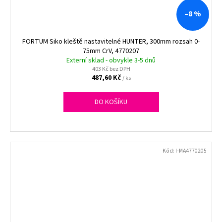
–8 %
FORTUM Siko kleště nastavitelné HUNTER, 300mm rozsah 0-
75mm CrV, 4770207
Externí sklad - obvykle 3-5 dnů
403 Kč bez DPH
487,60 Kč
/ ks
DO KOŠÍKU
Kód:
I-MA4770205