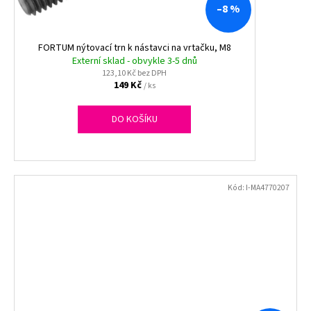
–8 %
FORTUM nýtovací trn k nástavci na vrtačku, M8
Externí sklad - obvykle 3-5 dnů
123,10 Kč bez DPH
149 Kč
/ ks
DO KOŠÍKU
Kód:
I-MA4770207