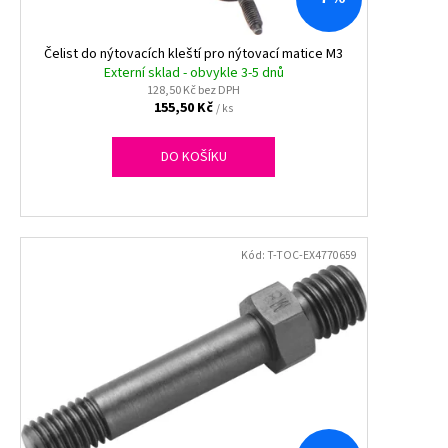
č
u
j
Čelist do nýtovacích kleští pro nýtovací matice M3
e
Externí sklad - obvykle 3-5 dnů
m
128,50 Kč bez DPH
155,50 Kč
/ ks
e
DO KOŠÍKU
PLASTOVÝ
TALÍŘ
ČERNÝ
-
SILVESTR
-
Kód:
T-TOC-EX4770659
21
CM
-
1
KS
22,30
Kč
Původně:
23
Kč