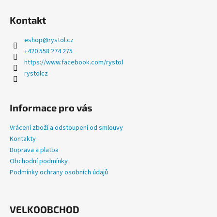
a
Kontakt
j
í
eshop
@
rystol.cz
t
+420 558 274 275
?
https://www.facebook.com/rystol
rystolcz
Informace pro vás
HLEDAT
Vrácení zboží a odstoupení od smlouvy
Kontakty
Doprava a platba
D
Obchodní podmínky
o
Podmínky ochrany osobních údajů
p
o
r
u
VELKOOBCHOD