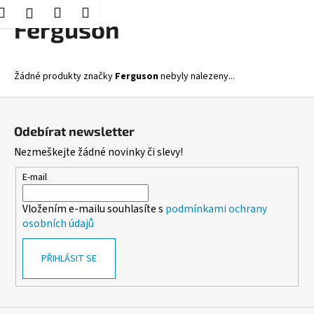
K
Hledat
Nákupní
Menu
Přihlášení
Přejít
Ferguson
o
Zpět
Zpět
na
košík
š
obsah
í
C
Žádné produkty značky
Ferguson
nebyly nalezeny...
k
o
Z
p
á
o
Odebírat newsletter
p
t
Nezmeškejte žádné novinky či slevy!
a
ř
t
E-mail
e
í
b
Vložením e-mailu souhlasíte s
podmínkami ochrany
u
osobních údajů
j
e
PŘIHLÁSIT SE
t
e
n