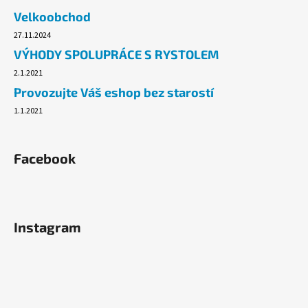
č
Velkoobchod
u
j
27.11.2024
e
VÝHODY SPOLUPRÁCE S RYSTOLEM
m
2.1.2021
e
Provozujte Váš eshop bez starostí
1.1.2021
FIXAČNÍ
FOLIE
25CM/23MY,
RUČNÍ
Facebook
0,95KG,
TRANSPARENTNÍ
65
Kč
Původně:
Instagram
71,20
Kč