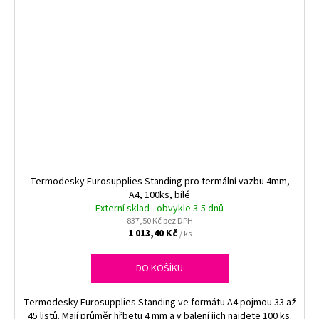
Termodesky Eurosupplies Standing pro termální vazbu 4mm,
A4, 100ks, bílé
Externí sklad - obvykle 3-5 dnů
837,50 Kč bez DPH
1 013,40 Kč
/ ks
DO KOŠÍKU
Termodesky Eurosupplies Standing ve formátu A4 pojmou 33 až
45 listů. Mají průměr hřbetu 4 mm a v balení jich najdete 100 ks.