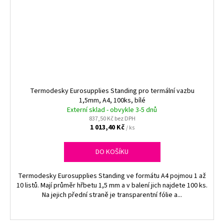
Termodesky Eurosupplies Standing pro termální vazbu
1,5mm, A4, 100ks, bílé
Externí sklad - obvykle 3-5 dnů
837,50 Kč bez DPH
1 013,40 Kč
/ ks
DO KOŠÍKU
Termodesky Eurosupplies Standing ve formátu A4 pojmou 1 až
10 listů. Mají průměr hřbetu 1,5 mm a v balení jich najdete 100 ks.
Na jejich přední straně je transparentní fólie a...