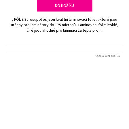
DO KOŠÍKU
; FÓLIE Eurosupplies jsou kvalitní laminovací fólie; , které jsou
určeny pro laminátory do 175 micronů . Laminovací fólie lesklé,
čiré jsou vhodné pro laminaci za tepla pro;...
Kód:
X-XRT-00025