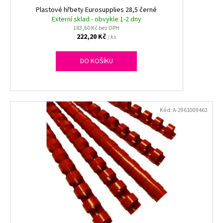
ů
k
Plastové hřbety Eurosupplies 28,5 černé
a
t
Externí sklad - obvykle 1-2 dny
j
183,60 Kč bez DPH
ů
í
222,20 Kč
/ ks
t
DO KOŠÍKU
?
Kód:
A-2961009463
HLEDAT
D
o
p
o
r
u