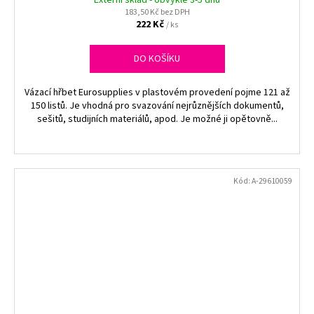
183,50 Kč bez DPH
222 Kč
/ ks
DO KOŠÍKU
Vázací hřbet Eurosupplies v plastovém provedení pojme 121 až
150 listů. Je vhodná pro svazování nejrůznějších dokumentů,
sešitů, studijních materiálů, apod. Je možné ji opětovně...
Kód:
A-29610059