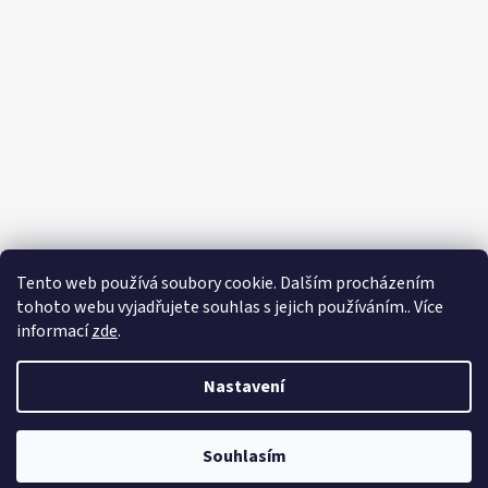
Tento web používá soubory cookie. Dalším procházením
Sledovat na Instagramu
tohoto webu vyjadřujete souhlas s jejich používáním.. Více
informací
zde
.
Vytvořil Shoptet
Copyright 2026
Eshop - Rystol technology s.r.o.
. Všechna práva
Nastavení
vyhrazena.
Souhlasím
Používáme
ověření věku Adulto