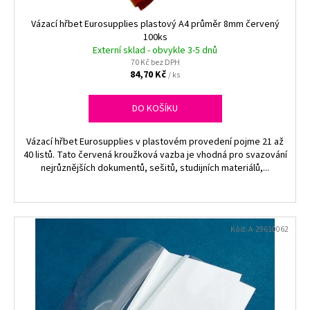
č
u
Vázací hřbet Eurosupplies plastový A4 průměr 8mm červený
j
100ks
e
Externí sklad - obvykle 3-5 dnů
m
70 Kč bez DPH
84,70 Kč
/ ks
e
DO KOŠÍKU
TAŠKY
HDPE
10KG,
Vázací hřbet Eurosupplies v plastovém provedení pojme 21 až
100KS/BLOK,
40 listů. Tato červená kroužková vazba je vhodná pro svazování
ČERVENÉ
nejrůznějších dokumentů, sešitů, studijních materiálů,...
54,60
Kč
Kód:
A-29610062