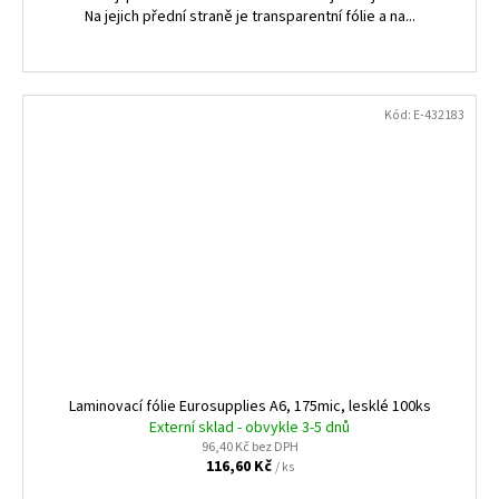
Na jejich přední straně je transparentní fólie a na...
Kód:
E-432183
Laminovací fólie Eurosupplies A6, 175mic, lesklé 100ks
Externí sklad - obvykle 3-5 dnů
96,40 Kč bez DPH
116,60 Kč
/ ks