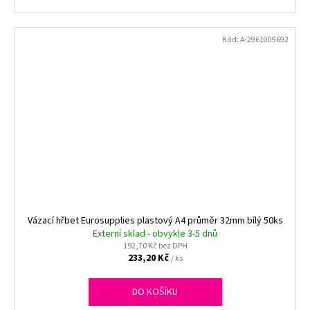
Kód:
A-2961009692
Vázací hřbet Eurosupplies plastový A4 průměr 32mm bílý 50ks
Externí sklad - obvykle 3-5 dnů
192,70 Kč bez DPH
233,20 Kč
/ ks
DO KOŠÍKU