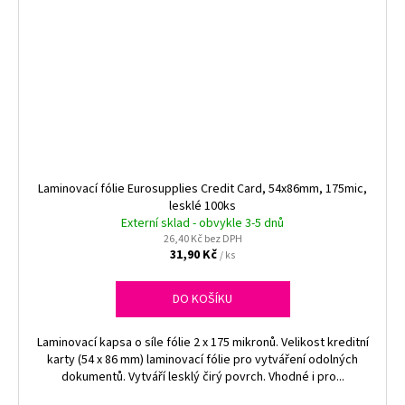
Laminovací fólie Eurosupplies Credit Card, 54x86mm, 175mic,
lesklé 100ks
Externí sklad - obvykle 3-5 dnů
26,40 Kč bez DPH
31,90 Kč
/ ks
DO KOŠÍKU
Laminovací kapsa o síle fólie 2 x 175 mikronů. Velikost kreditní
karty (54 x 86 mm) laminovací fólie pro vytváření odolných
dokumentů. Vytváří lesklý čirý povrch. Vhodné i pro...