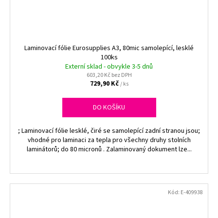
Laminovací fólie Eurosupplies A3, 80mic samolepící, lesklé
100ks
Externí sklad - obvykle 3-5 dnů
603,20 Kč bez DPH
729,90 Kč
/ ks
DO KOŠÍKU
; Laminovací fólie lesklé, čiré se samolepící zadní stranou jsou;
vhodné pro laminaci za tepla pro všechny druhy stolních
laminátorů; do 80 micronů . Zalaminovaný dokument lze...
Kód:
E-409938