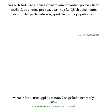
Vázací hřbet Eurosupplies v plastovém provedení pojme 246 až
280 listů. Je vhodná pro svazování nejrůznějších dokumentů,
sešitů, studijních materiálů, apod. Je možné ji opětovně...
Kód:
A-2961009688
Vázací hřbet Eurosupplies plastový A4 průměr 19mm bílý
100ks
Externí sklad - obvykle 3-5 dnů