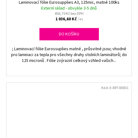
Laminovací fólie Eurosupplies A3, 125mic, matné 100ks
Externí sklad - obvykle 3-5 dnů
856,70 Kč bez DPH
1 036,60 Kč
/ ks
DO KOŠÍKU
; Laminovací fólie Eurossuplies matné , průsvitné jsou; vhodné
pro laminaci za tepla pro všechny druhy stolních laminátorů; do
125 micronů . Fólie zvýrazní celkový vzhled vašich...
Kód:
X-XRT-00001