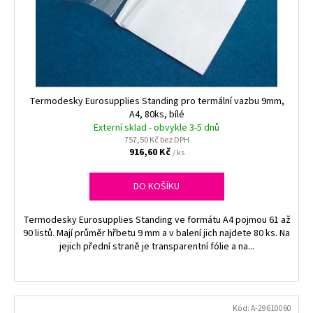
Termodesky Eurosupplies Standing pro termální vazbu 9mm,
A4, 80ks, bílé
Externí sklad - obvykle 3-5 dnů
757,50 Kč bez DPH
916,60 Kč
/ ks
DO KOŠÍKU
Termodesky Eurosupplies Standing ve formátu A4 pojmou 61 až
90 listů. Mají průměr hřbetu 9 mm a v balení jich najdete 80 ks. Na
jejich přední straně je transparentní fólie a na...
Kód:
A-29610060