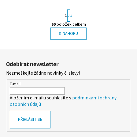
S
1
5
t
r
60
položek celkem
O
á
NAHORU
v
n
l
k
o
á
Z
v
d
á
á
a
Odebírat newsletter
n
p
c
í
Nezmeškejte žádné novinky či slevy!
í
a
p
t
E-mail
r
í
v
Vložením e-mailu souhlasíte s
podmínkami ochrany
k
osobních údajů
y
v
PŘIHLÁSIT SE
ý
p
i