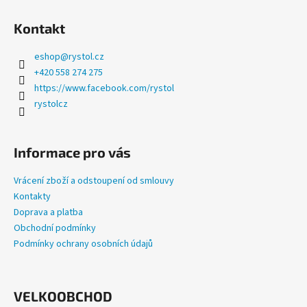
a
Kontakt
j
í
eshop
@
rystol.cz
t
+420 558 274 275
?
https://www.facebook.com/rystol
rystolcz
Informace pro vás
HLEDAT
Vrácení zboží a odstoupení od smlouvy
Kontakty
Doprava a platba
D
Obchodní podmínky
o
Podmínky ochrany osobních údajů
p
o
r
u
VELKOOBCHOD