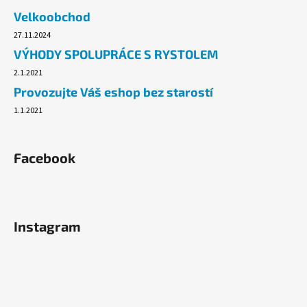
č
Velkoobchod
u
j
27.11.2024
e
VÝHODY SPOLUPRÁCE S RYSTOLEM
m
2.1.2021
e
Provozujte Váš eshop bez starostí
1.1.2021
JAR
-
NA
NÁDOBÍ
Facebook
CITRON,
900ML
94,90
Kč
Instagram