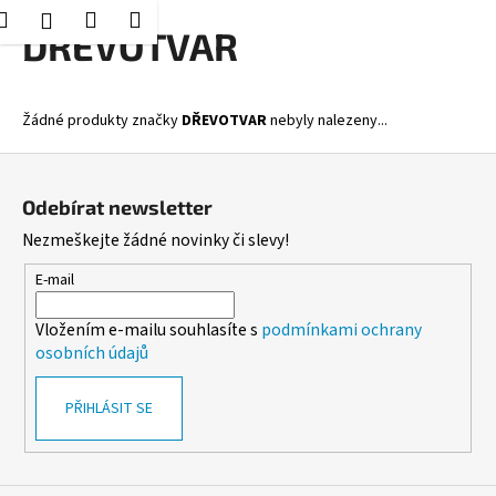
K
Hledat
Nákupní
Menu
Přihlášení
Přejít
DŘEVOTVAR
o
Zpět
Zpět
na
košík
š
obsah
í
C
Žádné produkty značky
DŘEVOTVAR
nebyly nalezeny...
k
o
Z
p
á
o
Odebírat newsletter
p
t
Nezmeškejte žádné novinky či slevy!
a
ř
t
E-mail
e
í
b
Vložením e-mailu souhlasíte s
podmínkami ochrany
u
osobních údajů
j
e
PŘIHLÁSIT SE
t
e
n