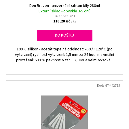
ů
k
Den Braven - univerzální silikon bílý 280ml
a
t
Externí sklad - obvykle 3-5 dnů
j
96 Kč bez DPH
ů
í
116,20 Kč
/ ks
t
DO KOŠÍKU
?
100% silikon - acetát tepelná odolnost: –50 / +120°C (po
vytvrzení) rychlost vytvrzení: 1,5 mm za 24 hod. maximální
protažení: 600 % pevnosti v tahu: 2,0 MPa velmi vysoká...
HLEDAT
Kód:
MT-442755
D
o
p
o
r
u