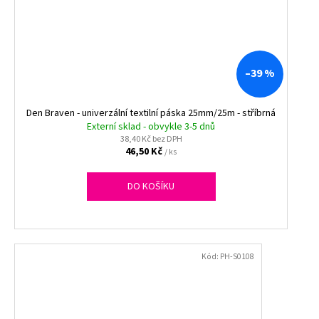
–39 %
Den Braven - univerzální textilní páska 25mm/25m - stříbrná
Externí sklad - obvykle 3-5 dnů
38,40 Kč bez DPH
46,50 Kč
/ ks
DO KOŠÍKU
Kód:
PH-S0108