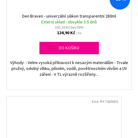
Den Braven - univerzální silikon transparentní 280ml
Externí sklad - obvykle 3-5 dnů
103,20 Kč bez DPH
124,90 Kč
/ ks
DO KOŠÍKU
Výhody: - Velmi vysoká přilnavost k nesavým materiálům - Trvale
pružný, odolný vlhku, plísním, vodě, povětrnostním vlivům a UV
záření - V TL výrazně rozšířeny...
Kód:
PH-TA00005