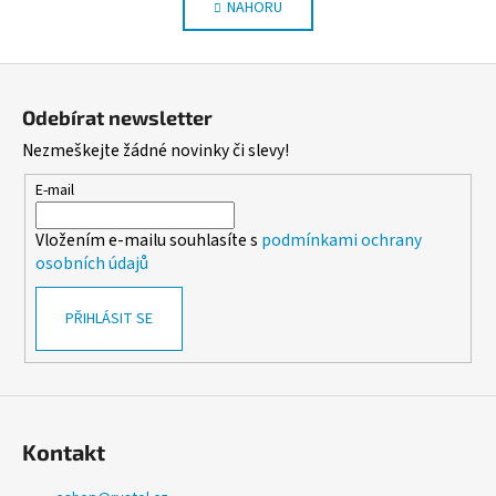
NAHORU
v
n
l
k
o
á
Z
v
d
á
á
a
Odebírat newsletter
n
p
c
í
Nezmeškejte žádné novinky či slevy!
í
a
p
t
E-mail
r
í
v
Vložením e-mailu souhlasíte s
podmínkami ochrany
k
osobních údajů
y
v
PŘIHLÁSIT SE
ý
p
i
s
u
Kontakt