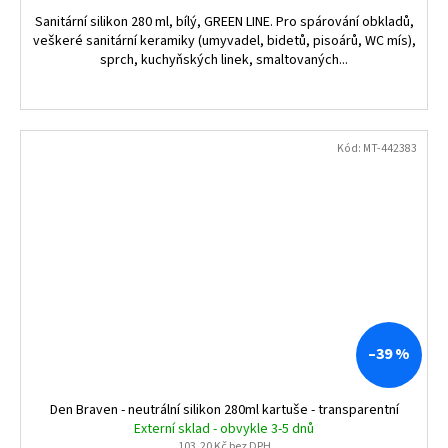
Sanitární silikon 280 ml, bílý, GREEN LINE. Pro spárování obkladů,
veškeré sanitární keramiky (umyvadel, bidetů, pisoárů, WC mís),
sprch, kuchyňských linek, smaltovaných...
Kód:
MT-442383
–39 %
Den Braven - neutrální silikon 280ml kartuše - transparentní
Externí sklad - obvykle 3-5 dnů
103,20 Kč bez DPH