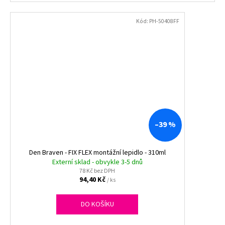
Kód:
PH-50408FF
–39 %
Den Braven - FIX FLEX montážní lepidlo - 310ml
Externí sklad - obvykle 3-5 dnů
78 Kč bez DPH
94,40 Kč
/ ks
DO KOŠÍKU